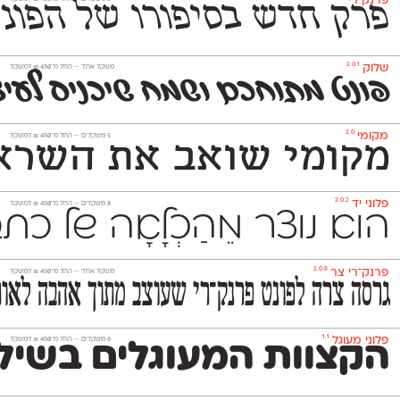
פרנק־רי
פרק חדש בסיפורו של הפונט העברי שעיצב באופן משמעותי את
2.0.1
שלוק
משקל אחד —
החל מ־
450
₪
למשקל
פונט מתוחכם ושמח שיכניס לעיצ
2.0
מקומי
‫5 משקלים —
החל מ־
450
₪
למשקל
מקומי שואב את השראתו
2.0.2
פלוני יד
‫8 משקלים —
החל מ־
450
₪
למשקל
הוא נוצר מֵהַכְלָאָה של 
2.0.8
פרנק־רי צר
משקל אחד —
החל מ־
450
₪
למשקל
גרסה צרה לפונט פרנק־רי שעוצב מתוך אהבה לאות
1.1
פלוני מעוגל
‫6 משקלים —
החל מ־
450
₪
למשקל
הקצוות המעוגלים בשילו