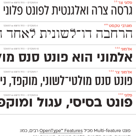
2.0
פלוני צר
‫8 משקלים —
החל מ־
450
₪
למשקל
גרסה צרה ואלגנטית לפונט פלוני 
חדש
מוגרבי טקסט
‫4 משקלים —
החל מ־
450
₪
למשקל
הרחבה דו־לשונית לאחד הפונטים האהובים בספריית אאא. המ
5.0.2
אלמוני
‫10 משקלים —
החל מ־
650
₪
למשקל
אלמוני הוא פונט סנס מו
5.0.2
אלמוני צר
‫7 משקלים —
החל מ־
650
₪
למשקל
פונט סנס מולטי־לשוני, מוקפד, ניטרלי ומאד פופולרי המכיל 1,151 תווים ותומך באנגלית, רוסית ובעוד 230
2.0.3
פלוני
‫8 משקלים —
החל מ־
650
₪
למשקל
פונט בסיסי, עגול ומוקפד שמשמש אותנו לכתיבת הטקסטים באתר. הוא 
פונט Multi-feature מכיל
OpenType™ Features
רבים, כמו: