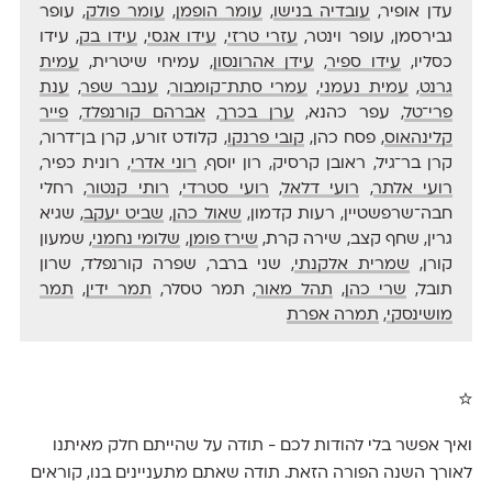
עדן אופיר,
עובדיה בנישו
,
עומר הופמן
,
עומר פולק
, עופר
גבירסמן, עופר וינטר,
עזרי טרזי
,
עידו אגסי
,
עידו בק
, עידו
כסליו,
עידו ספיר
,
עידן אהרונסון
, עמיחי שיטרית,
עמית
גרנט
,
עמית נעמני
,
עמרי סתת־קומבור
,
ענבר שפר
,
ענת
פרי־טל
, עפר כהנא,
ערן בכרך
,
אברהם קורנפלד
,
פייר
קלינהאוס
, פסח כהן,
קובי פרנקו
, קלודט זורע, קרן בן־דרור,
קרן בר־גיל, ראובן קרסיק, רון יוסף,
רוני אדרי
, רונית כפיר,
רועי אלתר
,
רועי דלאל
,
רועי סטרדי
,
רותי קנטור
, רחלי
חבה־שרפשטיין, רעות קדמון,
שאול כהן
,
שביט יעקב
, שגיא
גרין, שחף קצב, שירה קרת,
שירז פומן
,
שלומי נחמני
, שמעון
קורן,
שמרית אלקנתי
, שני ברבר, שפרה קורנפלד, שרון
תובל,
שרי כהן
,
תהל מאור
, תמר טסלר,
תמר ידין
,
תמר
מושינסקי
,
תמרה אפרת
☆
ואיך אפשר בלי להודות לכם - תודה על שהייתם חלק מאיתנו
לאורך השנה הפורה הזאת. תודה שאתם מתעניינים בנו, קוראים