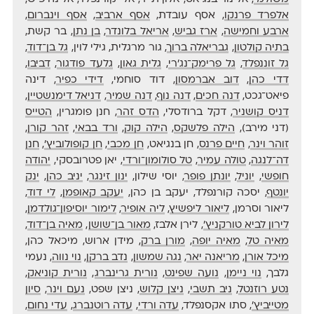
אלפרד פרנקו
, אסף עובדת,
אסף ארביב
,
אסף וינברום
,
ארבע וחמישה
,
ארז גביש
,
אריאל בלונדר
,
בן נתן
, בר קשת,
בתיה קולטון
,
גבריאלה ברוך
, גור מרגלית, גילי לוין,
גל בן־דוד
,
גל זוננפלד
,
גל פרימק־נג'רי
,
גלית גאון
,
גלעד פודגור
,
דביבו
,
דדי כהן
,
דוב אברמסון
, דוד סוחמי,
דידי כפיר
, דינה
פיאט־גכט,
דנה חכים
,
דנה נוף
,
דנה שמיר
,
דניאל דימנשטיין
,
דניס קושניר
, דקל ברודסלי,
הדס זהר
, חנן פומגרין,
הטייס
(דני מירב),
הילה פלשקס
,
הילה קוק
,
ורד בבאי
,
זהר קורן
,
זוהר וינר
,
חיים פרנס
, חן בנגיאט,
חן מכבי
,
חן קופולוביץ'
,
חנן
דה־לנגה
,
טולה עמיר
,
טל סולומון־ורדי
, יאן פטרובסקי,
יהודה
חופשי
,
יוניל
,
יונתן פופר
, יוסי שילון,
ינון זינגר
,
יניב כהן
,
ינק
יונטף
, יסכה קורנפלד, יעקב בן כהן,
יעקב קאופמן
,
לי דוד
,
ליאור וסרמן,
ליאור ליפשיץ
,
ליה אופיר
,
לימור יוסיפון־גולדמן
,
לירון לביא טורקניץ'
, לירן אלבז,
מאור בן־שושן
,
מאיה בן־דוד
,
מאיה טל
,
מאיה יופה
,
מורן ברק
, מידן ארוש, מיכאל כהן,
מיכל אורן
,
מריאנה יאר
,
נגה שמשון
,
נדב ברקן
,
נוי נווה
, נעמי
גלבך,
נוי ניימן
,
נועה שפינט
,
נורית גרינברג
,
נורית קוניאק
,
נטע רוזנטל
,
ניב תשבי
,
ניצן קלוש
, ניצן שפט,
נעם וינר
,
סיון
מטייביץ'
, סתו אקסנפלד,
עדה ורדי
,
עדה רוטנברג
,
עדי נחום
,