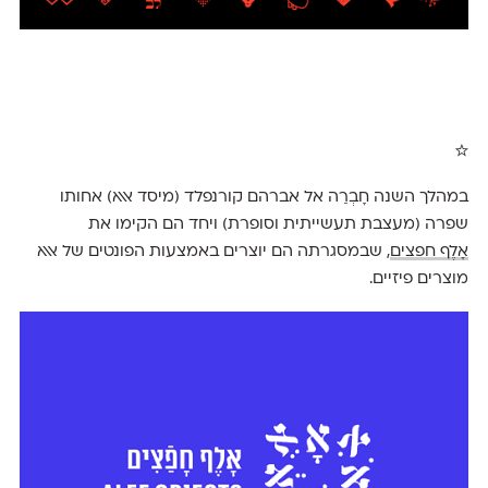
☆
במהלך השנה חָבְרַה אל אברהם קורנפלד (מיסד אאא) אחותו
שפרה (מעצבת תעשייתית וסופרת) ויחד הם הקימו את
אָלֶף חפצים
, שבמסגרתה הם יוצרים באמצעות הפונטים של אאא
מוצרים פיזיים.