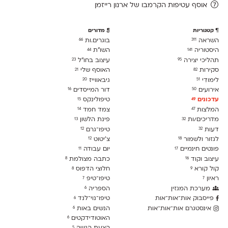
אוסף עטיפות הקרמבו של ארנון רייזמן
קטגוריות
מדורים
השראה
בוגרים.ות
66
311
היסטוריה
השו״ת
44
141
תהליכי יצירה
עיצוב בחו"ל
23
95
סקירות
האוסף שלי
21
82
לימודִי
גיבאווייז
20
51
אירועים
דור המייסדים
16
50
עדכונים
טיפולינקס
15
49
המלצות
צמד חמד
14
47
מדריכים/ות
פינת הלשון
13
32
דעות
טיפו־גרם
12
32
לגזור ולשמור
צ׳יטוט
12
18
פונטים חינמיים
יום עבודה
11
17
עיצוב וקוד
כתבה מצולמת
8
16
קול קורא
חלוצי הדפוס
8
9
ראיון
טיפו־טיפ
7
7
מערכת המגזין
הספריה
6
פייסבוק אות־אות־אות
טיפו־נוי־לנד
6
אינסטגרם אות־אות־אות
הנשים באות
6
האוטודידקטים
6
5