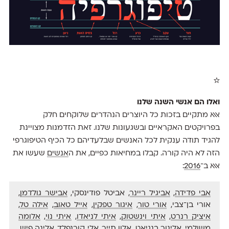
☆
ואלו הם אנשי השנה שלנו
אאא מתקיים בזכות כל היוצרים הנהדרים שלוקחים חלק
בפרויקטים האקראיים ובשגעונות שלנו. זאת הזדמנות מצויינת
להגיד תודה ענקית לכל האנשים שבלעדיהם כל הכיף הטיפוגרפי
הזה לא היה קורה. קבלו במחיאות כפיים, את ה
אנשים
שעשו את
אאא ב־
2016
:
אבי פדידה
,
אביגיל ריינר
, אביטל פודינסקי,
אבישר גולדמן
,
אורי בן־צבי,
אורי טור
,
איגור טפקין
,
אייל טאוב
,
אילה טל
,
איציק רנרט
,
איתי וינשטוק
,
איתי לניאדו
,
איתי נוי
,
אלומה
משולמי
, אלינור בנגיאט, אלון תייר, אלי קורנפלד, אלינה פיש,