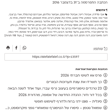
הכתבה התפרסמה ב־31 ב
דצמבר 2016
עדכונים
אבי פדידה
,
אביגיל ריינר
,
אביטל פודינסקי
,
אבישר גולדמן
,
אברהם קורנפלד
,
אורי בן־צבי
,
אורי טור
,
איגור טפקין
,
אייל טאוב
,
אילה טל
,
איציק רנרט
,
איתי וינשטוק
,
איתי לניאדו
,
איתי נוי
,
אלומה משולמי
,
אלון תייר
,
אלי קורנפלד
,
אלינה פיש
,
אלינור בנגיאט
,
אלפרד פרנקו
,
אסף ארביב
,
אסף וינברום
,
אסף עובדת
,
ארבע וחמישה
,
ארז גביש
,
אריאל בלונדר
,
בן נתן
,
בר קשת
,
בתיה קולטון
,
גבריאלה ברוך
,
גור מרגלית
,
גילי לוין
,
גל בן־דוד
,
גל זוננפלד
,
גל פרימק־נג'רי
,
גלית גאון
,
גלעד פודגור
,
דביבו
,
דדי כהן
,
דוב אברמסון
,
דוד סוחמי
,
דידי כפיר
,
דינה פיאט־גכט
,
דנה חכים
,
דנה נוף
,
דנה שמיר
,
דניאל דימנשטיין
,
דניס קושניר
[...ועוד 118 תגיות]
שתפו:
הכתבות הנקראות־אות־אות
פרס אאא לשינוי חברתי 2026
כך תשרדו את עונת תערוכות הבוגרים
23 טרנדים טיפוגרפיים בעיצוב גרפי עברי, ועוד אחד לשנה הבאה
בכל דור ודור: ההגדה החדשה של אסופה, מהדורת 2026
סיגלית – פונט ידני ברוח ולדורף לשימוש חופשי
שמואל גוטמן – סיפורו של הטיפוגרף שמאחורי גופני מיקרוסופט, כפי שנחשף בארכיון של נינתו