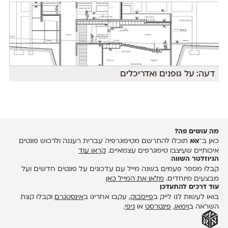
דעה: על גופנים ואדריכלים
מה עושים פה?
כאן ב־
אאא
תוכלו להתרשם מטיפוגרפיה עברית רעננה ולרכוש פונטים
איכותיים שעיצבו טיפוגרפים עצמאיים.
קראו עוד
הניוזלטר השווה
קבלו מספר פעמים בשנה מייל עם עדכונים על פונטים חדשים ועל
מבצעים מיוחדים.
מלאו את המייל כאן
עוד דרכים להתעדכן
בואו לעשות לנו לייק ב
פייסבוק
, עקבו אחרינו ב
אינסטגרם
וקבלו קצת
השראה ב
וימאו
,
פינטרסט
או
גיפי
.