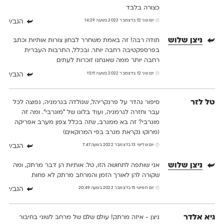
כצורה בלבד
יום שני 12 בדצמבר 2022 בשעה 14:29
הגב/י
ניצן שלוש
תודה רבה! זה באמת משחרר לבחון צורות אותיות וכתב
בפרספקטיבה רחבה יותר. ובכלל, התרבות העברית
רחבה יותר ממה שאנחנו זוכרות לעתים
יום שני 12 בדצמבר 2022 בשעה 15:11
הגב/י
טל לזר
סיפור נהדר על פרנקריהל, שנולדה בגרמניה, נפוצה לכל
עבר וחזרה לגרמניה, ועוד בלוגו של ״מוגרבי״. ומה זה
מוגרבי? זה בא ממגרב, שזה בכלל צפון מערב אפריקה
(מרוקו נקראת מגרב בפי המרוקאים)
יום שלישי 13 בדצמבר 2022 בשעה 7:47
הגב/י
ניצן שלוש
אני שותפה לתחושה הזו, טל. אותיות הן דבר מרתק, ומה
שקורה להן לאורך הזמן והמרחב מרתק לא פחות
יום חמישי 15 בדצמבר 2022 בשעה 20:49
הגב/י
גיא אלדר
ניצן - איזה מרתק! עולם שלם של מרחב לשוני בחיבור