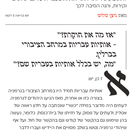
וקירות, והנה הסיבה לכך
מאת
ניצן שלוש
זמן קריאה:
3 דקות
״אז מה את חוקרת?״
- אותיות עבריות במרחב הציבורי
בברלין.
״מה, יש בכלל אותיות בעברית שם?״
א
ז כן, יש.
אותיות עבריות תמיד היו במרחב הציבורי בגרמניה
בצורה כזו או אחרת, מאז הגיעו היהודים לגרמניה.
לעתים היה מדובר במילה ״כשר״ שנכתבה על חלון ראווה של
אטליז, ולעתים על פסוק על חזיתו של בית־כנסת. כלומר, נעשה
בהן שימוש גם בהקשר של קודש וגם בהקשר של חול. ועל אף
שיהודי גרמניה נטשו בשלב מסויים את היידיש ועברו לדבר