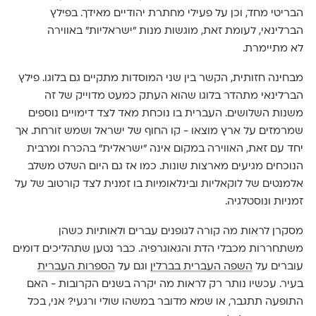
הבריטי מחד, וכן על פעילי מחתרת יהודיים מאידך. בפילץ
הברלינאי, לעומת זאת, מוגשות מנות ״ישראליות״ באווירה
לא מתיימרת.
מבחינה חזותית, הקשר בין שני המוסדות מתקיים גם בלוגו. פילץ
הברלינאי מתהדר בלוגו שהוא העתק כמעט מדוייק של זה
משנות השלושים. העברית בו נוכחת מאד לצד דימויים נוספים
שמרמזים על ארץ מוצאו - קו החוף של ישראל ושמש זורחת. אך
יחד עם זאת, האווירה במקום אינה ״ישראלית״ בהכרח ומרבית
הנוכחים מגיעים מארצות שונות. כמו אז גם היום השלט משלב
אלמנטים של לוקאליות ובינלאומיות בו זמנית לצד קורטוב של על
זמניות ונוסטלגיה.
מסקרן לראות מה קורה לגופנים עברים ולאותיות כשהן
משתחררות מכבלי הדת והגאוגרפיה. כבר נטען שתהליכים דומים
עוברים על
השפה העברית בברלין
וגם על
הספרות העברית
בעיר. עכשיו נותר רק לראות מה יקרה בשנים הקרובות - האם
התופעה תתגבר, או שמא מדובר במשהו שולי ורגעי? אני, בכל