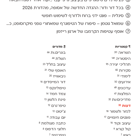
23 טרנדים טיפוגרפיים בעיצוב גרפי עברי, ועוד אחד לשנה הבאה
בכל דור ודור: ההגדה החדשה של אסופה, מהדורת 2026
סיגלית – פונט ידני ברוח ולדורף לשימוש חופשי
שמואל גוטמן – סיפורו של הטיפוגרף שמאחורי גופני מיקרוסופט, כפי שנחשף בארכיון של נינתו
אוסף עטיפות הקרמבו של ארנון רייזמן
קטגוריות
מדורים
השראה
בוגרים.ות
66
311
היסטוריה
השו״ת
44
141
תהליכי יצירה
עיצוב בחו"ל
23
95
סקירות
האוסף שלי
21
82
לימודִי
גיבאווייז
20
51
אירועים
דור המייסדים
16
50
עדכונים
טיפולינקס
15
49
המלצות
צמד חמד
14
47
מדריכים/ות
פינת הלשון
13
32
דעות
טיפו־גרם
12
32
לגזור ולשמור
צ׳יטוט
12
18
פונטים חינמיים
יום עבודה
11
17
עיצוב וקוד
כתבה מצולמת
8
16
קול קורא
חלוצי הדפוס
8
9
ראיון
טיפו־טיפ
7
7