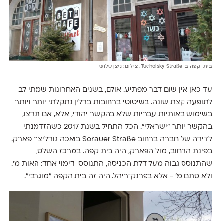
בית-קפה ב-Tucholsky Straße. צילום: ניצן שלוש
עד כאן אין שום דבר מפתיע. אולם, בשנים האחרונות שמתי לב
לתופעה קצת שונה. בשיטוטי ברחובות ברלין נתקלתי יותר ויותר
בשימוש באותיות עבריות שלא בהקשר יהודי, אלא, אם תרצו,
בהקשר יותר ״ישראלי״. הכל התחיל בשנת 2017 כשהזדמנתי
לדירה של חברה ברחוב Sorauer Straße בואכה גורליצר פארק.
בפינת הרחוב, מול הפארק, היה בית קפה. במרכז השלט,
שהתנוסס גבוה מעל דלת הכניסה, התנוסס דימוי אחד: האות מ׳.
ולא סתם מ׳ - אלא בפרנק‏־ריהל. היה זה בית הקפה ״מוגרבי״.