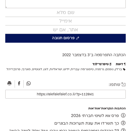
פרסום תגובה
הכתבה התפרסמה ב־3 ב
דצמבר 2022
דעות
טיפו־נוי־לנד
ברלין
,
גופנים
,
גרמניה
,
טיפוגרפיה עברית
,
יידיש
,
ישראליות
,
לוגו
,
לוגוטייפ
,
מוגרבי
,
פרנק־ריהל
שתפו:
הכתבות הנקראות־אות־אות
פרס אאא לשינוי חברתי 2026
כך תשרדו את עונת תערוכות הבוגרים