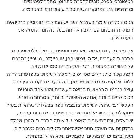
הטיפוגרפי בפרט זוכים להכרה כתחומי מחקר לגיטימיים
ומרחיבים את המחקר והשיח סביב עיצוב גרפי באקדמיה.
אז מה כל זה אומר, בעצם? האם יש הבדל בין חומוסיה ברלינאית
המתהדרת בלוגו עברי לבין אחותה בעלת הלוגו הלועזי? אני
טוענת שכן.
אם נצא מנקודת הנחה שאותיות וגופנים הם חלק בלתי נפרד מן
התרבות העברית, אז השימוש בהן, או היעדרן, משפיע בהכרח
על האווירה במקומות הללו ועל רבדים סמויים וגלויים
המתוקשרים לקהלים מסויימים. למשל, לשימוש בגופן פרנק־ריהל
בלוגו של קפה מוגרבי יש משמעות הידועה לחלקנו. הגופן הזה
עוצב בגרמניה בראשית המאה העשרים והוא אחד הגופנים
הפופולריים ביותר (אם לא הפופולרי ביותר) במרחב החזותי
העכשווי בישראל. השימוש בו בבית קפה בבעלות ישראלית בעיר
מחוץ לגבולות ישראל מתקשר בו זמנית גם לתרבות עברית,
ישראלית, וגם למיצוב בינלאומי של אותה התרבות. הגופן שנולד
בחלק זה של העולם חוזר אליו לאחר גלגולים רבים מעבר לים
וטעון ברבדים תרבותיים וסמבוליים שלא היו לו בתחילת