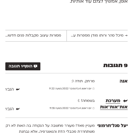
אופן, אמשיך לצלם עוד אותיות.
→
מיכל סהר ורותו מודן מספרות על תהליכי היצירה האחרונים שלהן
מסורות עיצוב מקבלות פנים חדשות בידיהן של שתי מעצבות עכשוויות
9 תגובות
הוסף/י תגובה
אנה
מרתק. תודה (:
יום ראשון 4 בדצמבר 2022 בשעה 9:22
הגב/י
מערכת
בשמחה! :)
אות־אות־אות
יום ראשון 4 בדצמבר 2022 בשעה 11:55
הגב/י
יעל סגל־חרמוני
מעניין מאד! מעורר מחשבה על הנקודה בה האות לא רק
משתחררת מכבלי הדת והגאוגרפיה, אלא נבחנת