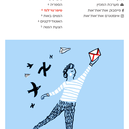
מערכת המגזין
הספריה
6
פייסבוק אות־אות־אות
טיפו־נוי־לנד
6
אינסטגרם אות־אות־אות
הנשים באות
6
האוטודידקטים
6
הצעת הגשה
5