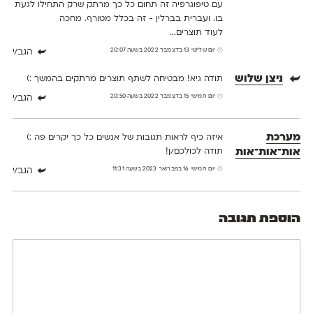
עם טיפוגרפיה זה תחום כל כך מרתק שרק התחילו לגעת
בו. ועברית בברלין - זה בכלל מטורף. מחכה
לעוד תוצרים...
יום שלישי 13 בדצמבר 2022 בשעה 20:07
הגב/י
ניצן שלוש
תודה גיא! מבטיחה לשתף תוצרים מרתקים בהמשך :)
יום חמישי 15 בדצמבר 2022 בשעה 20:50
הגב/י
מערכת
איזה כיף לראות תגובות של אנשים כל כך יקרים פה :)
אות־אות־אות
תודה לכולכם/ן!
יום חמישי 16 בפברואר 2023 בשעה 11:31
הגב/י
הוספת תגובה