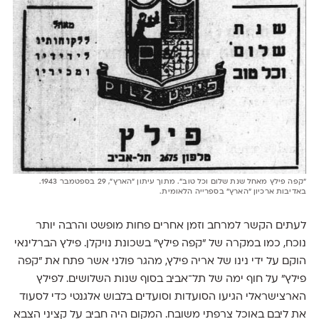
״קפה פילץ מאחל שנת שלום וכל טוב״. מתוך עיתון ״הארץ״, 29 בספטמבר 1943.
באדיבות ארכיון ״הארץ״ בספרייה הלאומית.
לעתים הקשר למרחב וזמן אחרים פחות מופשט והרבה יותר
נוכח, כמו במקרה של ״קפה פילץ״ בשכונת נויקלן. פילץ הברלינאי
הוקם על ידי נינו של אריה פילץ, מהגר פולני אשר פתח את ״קפה
פילץ״ על חוף ימה של תל־אביב בסוף שנות השלושים. לפילץ
הארצישראלי הגיעו הסועדות וסועדים בלבוש אלגנטי כדי לסעוד
את ליבם באוכל צרפתי משובח. המקום היה חביב על קציני הצבא