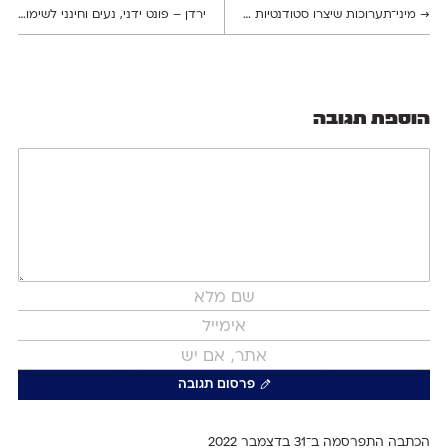
→
מיני־תערוכות שיצרו סטודנטיות לאוצרוּת בשנקר מעניקות מבט מרענן לגרפיקה של פעם – חלק ג׳
ירדן – פונט ידני, נעים וחינני לשימוש חופשי
הוספת תגובה
פרסום תגובה
הכתבה התפרסמה ב־31 ב
דצמבר 2022