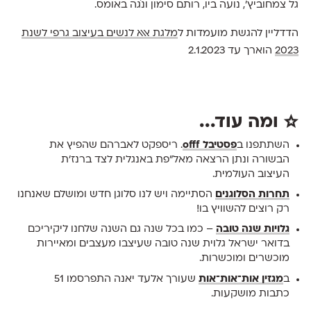
גל צמחוביץ׳, נועה ביו, רותם סימון ונֹגה באומס.
הדדליין להגשת מועמדות ל
מלגת אאא לנשים בעיצוב גרפי לשנת
2023
הוארך עד 2.1.2023
☆ ומה עוד...
השתתפנו ב
פסטיבל offf
. ריספקט לאברהם שהפיץ את
הבשורה ונתן הרצאה מאל״פת באנגלית לצד ברנז׳ת
העיצוב העולמית.
תחרות הסלוגנים
הסתיימה ויש לנו סלוגן חדש ומושלם שאנחנו
רק רוצים להשוויץ בו!
גלויות שנה טובה
– כמו בכל שנה גם השנה שלחנו ליקיריכם
בדואר ישראל גלוית שנה טובה שעיצבו מעצבים ומאיירות
מוכשרים ומוכשרות.
ב
מגזין אות־אות־אות
שעורך אלעד יאנה התפרסמו 51
כתבות מושקעות.