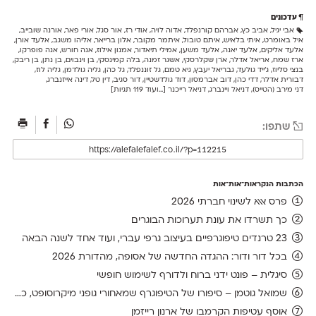
עדכונים
אבי יגיל
,
אביב כץ
,
אברהם קורנפלד
,
אדוה לויה
,
אודי רז
,
אור סגל
,
אורי פאר
,
אורנה שובייב
,
איל באומרט
,
איתי בלאיש
,
איתם טובול
,
איתמר מקובר
,
אלון ברייאר
,
אליהו משגב
,
אלעד אורן
,
אלעד אליקים
,
אלעד יאנה
,
אלעד משען
,
אמילי תיאדור
,
אמנון אילוז
,
אנה חורש
,
אנה פופרקו
,
ארז שמח
,
אריאל אדלר
,
אֹרן שקלרסקי
,
אשגר זמנה
,
בלה קמינסקי
,
בן וינבוים
,
בן נתן
,
בן ריבק
,
בנצי סליוז
,
ג׳ייד גולעד
,
גבריאל יעבץ
,
גיא טמם
,
גל זוננפלד
,
גל כהן
,
גליה גולדמן
,
גליה לוז
,
דבורית אדלר
,
דדי כהן
,
דוב אברמסון
,
דוד גולדשטיין
,
דור סגיב
,
דין טל
,
דינה אייזנברג
,
דני מירב (הטייס)
,
דניאל ויינברג
,
דניאל רייכנר
[...ועוד 119 תגיות]
שתפו:
הכתבות הנקראות־אות־אות
פרס אאא לשינוי חברתי 2026
כך תשרדו את עונת תערוכות הבוגרים
23 טרנדים טיפוגרפיים בעיצוב גרפי עברי, ועוד אחד לשנה הבאה
בכל דור ודור: ההגדה החדשה של אסופה, מהדורת 2026
סיגלית – פונט ידני ברוח ולדורף לשימוש חופשי
שמואל גוטמן – סיפורו של הטיפוגרף שמאחורי גופני מיקרוסופט, כפי שנחשף בארכיון של נינתו
אוסף עטיפות הקרמבו של ארנון רייזמן