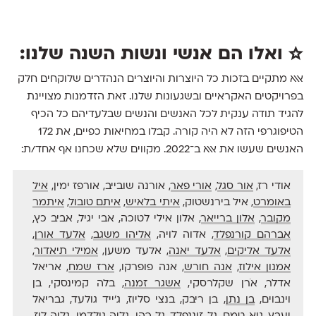
☆ ואלו הם אנשי ונשות השנה שלנו:
אאא מתקיים בזכות כל היוצרות והיוצרים הנהדרים שלוקחים חלק
בפרויקטים האקראיים ובשגעונות שלנו. זאת הזדמנות מצויינת
להגיד תודה ענקית לכל האנשים והנשים שבלעדיהם כל הכיף
הטיפוגרפי הזה לא היה קורה. קבלו במחיאות כפיים, את 172
האנשים שעשו את אאא ב־2022. מקווים שלא שכחנו אף אחד/ת:
אודי רז,
אור סגל
,
אורי פאר
, אורנה שובייב, אורפז ימין,
איל
באומרט
, איל בירנשטוק,
איתי בלאיש
,
איתם טובול
,
איתמר
מקובר
,
אלון ברייאר
, אלון אילי לטוכה, אבי יגיל, אביב כץ,
אברהם קורנפלד
, אדוה לויה,
אליהו משגב
,
אלעד אורן
,
אלעד אליקים
,
אלעד יאנה
, אלעד משען,
אמילי תיאדור
,
אמנון אילוז
,
אנה חורש
, אנה פופרקו,
ארז שמח
, אריאל
אדלר, אֹרן שקלרסקי,
אשגר זמנה
, בלה קמינסקי, בן
וינבוים,
בן נתן
, בן ריבק, בנצי סליוז, ג׳ייד גולעד, גבריאל