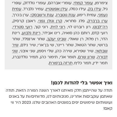
צימרמן,
עומר קמחי
, עומרי אברהם, עומרי גולדזק, עופרי
גיל,
עידו בק
, עידו כסלו,
עידן אפשטיין
, עמיר גלברד,
עמית
נעמני
, עמית רימון,
ענת גוטברג
,
ענת ורשבסקי
, ערן בכרך,
ערן בן־ברק
, פלג סחראי,
קרן וגולן גפני
, ראובן קרסיק,
רה־לבנט
, רון רוברט לוי,
רוני לוית
, רוני קוך,
רועי סטרדי
,
רועי קדם, רותם כהן סואיה, רינו אבידר,
רינת גלבוע
, רינת
הדר, רן מלול, רן שאולי,
שביט יעקב
, שחר ארנפלד, שחר
ברושי, שחר הטואל, שחר ריינר, שי בן־ארי, שיר נידם,
שיר
שבתאי
, שיר שפירא, שירה כהן, שלי ויסמן, שני איבגי,
שני
דבורה
,
שרון שרם
, תומר אג׳י, תימור כהן, תמיר גולדנברג,
תמר ידין, תמר כליף,
תרזה בן־פורת
.
ואיך אפשר בלי להודות לכםן!
תודה על שהייתםן חלק מאיתנו לאורך השנה הפורה הזאת. תודה
שאתםן עוקביםות אחרינו, מגיבות/ים לנו, מדווחים/ות על באגים
ועושות/ים שימושים יפים בפונטים האהובים שלנו. 2023 היר ווי
קאם!