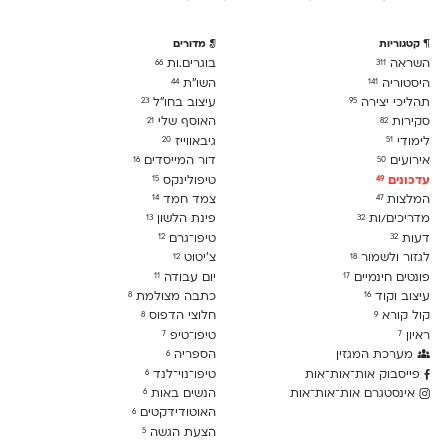
קטגוריות
מדורים
השראה
בוגרים.ות
66
311
היסטוריה
השו״ת
44
141
תהליכי יצירה
עיצוב בחו"ל
23
95
סקירות
האוסף שלי
21
82
לימודִי
גיבאווייז
20
51
אירועים
דור המייסדים
16
50
עדכונים
טיפולינקס
15
49
המלצות
צמד חמד
14
47
מדריכים/ות
פינת הלשון
13
32
דעות
טיפו־גרם
12
32
לגזור ולשמור
צ׳יטוט
12
18
פונטים חינמיים
יום עבודה
11
17
עיצוב וקוד
כתבה מצולמת
8
16
קול קורא
חלוצי הדפוס
8
9
ראיון
טיפו־טיפ
7
7
מערכת המגזין
הספריה
6
פייסבוק אות־אות־אות
טיפו־נוי־לנד
6
אינסטגרם אות־אות־אות
הנשים באות
6
האוטודידקטים
6
הצעת הגשה
5