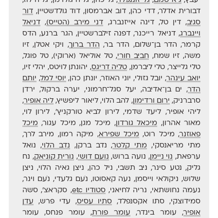
יעבץ,
גיא טמם
,
גל זוננפלד
, גל כהן, גליה גולדמן, גליה לוז,
דבורית אדלר, דדי כהן, דוב אברמסון, דוד גולדשטיין,
דור
סגיב
, דין טל, דינה אייזנברג,
דני מירב (הטייס)
,
דניאל
ויינברג
, דניאל רייכנר, דפנה זילברשטיין, הגר ברנע, הדס
קרמר, הדר בן־שלום, הדר בר,
הדר ברוך
, ויקי אטלן, זיו
משה, זיו שמח,
חביב חורי
, טל אוליאל (ארוקי), טל פוגל,
טלי גלייצר, טלי ליברמן,
טליה דריגס
, יהונתן לויטס, יהלי זיו,
יואב עינהר
, יובל גזולי, יוני האוזר, יונתן כהן,
יוסי למל
,
יותם
הדר
, ים בן־אדיבה, יעל סגל־חרמוני, יערה ברקול, ירדן
סרברניק,
ירום ורדימון
, להב הלוי, ליאור ליפשיץ,
ליה אופיר
,
ליהי אופיר, ליעד שדמי, לירון לביא טורקניץ׳, לירון לוי,
מאור אהרון,
מיכאל גורדון
, מיכל מגן, מיכל עגור,
מיכל
פאוזנר
, מיכל רוט,
מיכל שפירא
, מיקה רמון, מירב לרך,
מתי מריאנסקי,
מתי קלטר
, נדב ברקן,
נדב הלוי
, נואל
ערפאת,
נוי ניימן
, נועה ברוש,
נועם דושי
,
נורית קוניאק
, נח
גליק, נטע סינר, ניב תשבי, ניל כהן, ניצן גאיה הלוי, ניצן
שלוש, ניקולאי וייסמן, נעה קאסוטו, נֹעם גלעדי, נֹעם וינר,
נעמה נחושתאי, נריה לחיאני,
סטודיו etc
, סקראצ׳, סשה
סמידוצקי, סתו אקסנפלד,
סתיו עסיס
, עדי פרש,
עדן
אופיר
, עומר בינדר,
עומר פורת
, עומר פנחס, עומר