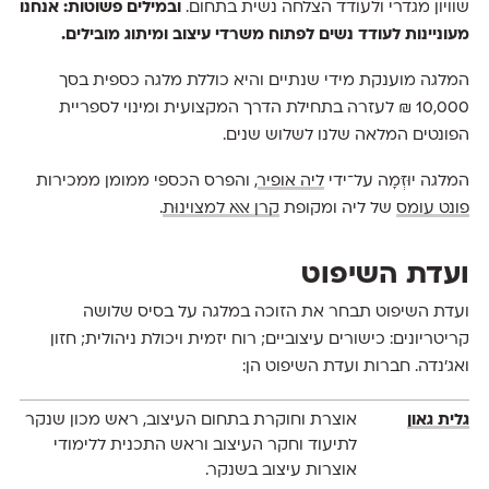
שוויון מגדרי ולעודד הצלחה נשית בתחום.
ובמילים פשוטות: אנחנו
מעוניינות לעודד נשים לפתוח משרדי עיצוב ומיתוג מובילים.
המלגה מוענקת מידי שנתיים והיא כוללת מלגה כספית בסך
10,000 ₪ לעזרה בתחילת הדרך המקצועית ומינוי לספריית
הפונטים המלאה שלנו לשלוש שנים.
המלגה יוּזְּמָה על־ידי
ליה אופיר
, והפרס הכספי ממומן ממכירות
פונט עומס
של ליה ומקופת
קרן אאא למצוינוּת
.
ועדת השיפוט
ועדת השיפוט תבחר את הזוכה במלגה על בסיס שלושה
קריטריונים: כישורים עיצוביים; רוח יזמית ויכולת ניהולית; חזון
ואג׳נדה. חברות ועדת השיפוט הן:
גלית גאון
אוצרת וחוקרת בתחום העיצוב, ראש מכון שנקר
לתיעוד וחקר העיצוב וראש התכנית ללימודי
אוצרות עיצוב בשנקר.