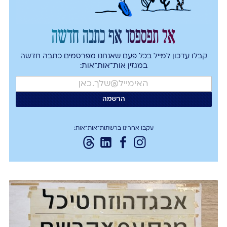
אל תפספסו אף כתבה חדשה
קבלו עדכון למייל בכל פעם שאנחנו מפרסמים כתבה חדשה
במגזין אות־אות־אות:
עקבו אחרינו ברשתות־אות־אות: