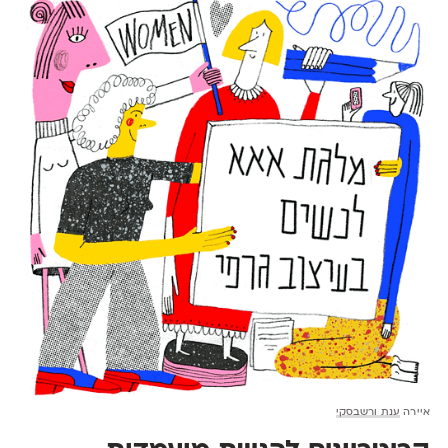
איירה
ענת ורשבסקי