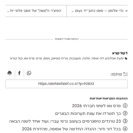
→
גדי אלמוג – פונט כתב־יד נעים וחינני לשימוש חופשי
הפיצ׳ר ה״שווה״ של פונט פלוני יודע להציג מילים מפוצלות בלשון נקבה או זכר
הכתבה סגורה לתגובות
קול קורא
יפעת אנזלביץ
,
ליה אופיר
,
מלגה
,
מעצבות
,
נורית קוניאק
,
נשים
,
פרס
,
פרס אאא
,
קול קורא
שתפו:
הכתבות הנקראות־אות־אות
פרס אאא לשינוי חברתי 2026
כך תשרדו את עונת תערוכות הבוגרים
23 טרנדים טיפוגרפיים בעיצוב גרפי עברי, ועוד אחד לשנה הבאה
בכל דור ודור: ההגדה החדשה של אסופה, מהדורת 2026