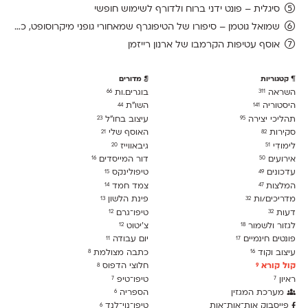
סיגלית – פונט ידני ברוח ולדורף לשימוש חופשי
שמואל גוטמן – סיפורו של הטיפוגרף שמאחורי גופני מיקרוסופט, כפי שנחשף בארכיון של נינתו
אוסף עטיפות הקרמבו של ארנון רייזמן
קטגוריות
מדורים
השראה
בוגרים.ות
66
311
היסטוריה
השו״ת
44
141
תהליכי יצירה
עיצוב בחו"ל
23
95
סקירות
האוסף שלי
21
82
לימודִי
גיבאווייז
20
51
אירועים
דור המייסדים
16
50
עדכונים
טיפולינקס
15
49
המלצות
צמד חמד
14
47
מדריכים/ות
פינת הלשון
13
32
דעות
טיפו־גרם
12
32
לגזור ולשמור
צ׳יטוט
12
18
פונטים חינמיים
יום עבודה
11
17
עיצוב וקוד
כתבה מצולמת
8
16
קול קורא
חלוצי הדפוס
8
9
ראיון
טיפו־טיפ
7
7
מערכת המגזין
הספריה
6
פייסבוק אות־אות־אות
טיפו־נוי־לנד
6