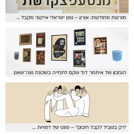
מורשת מחודשת: אורון – גופן ישראלי אייקוני מקבל
...
העזבון של איתמר דוד שקם לתחייה בשכונת נווה־שאנן
״רק בשביל לקבל חיבוק״ – פונט של דמויות
...