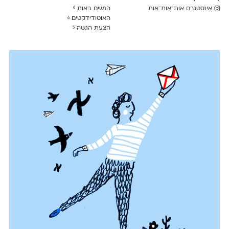
אינסטגרם אות־אות־אות
הנשים באות
6
האוטודידקטים
6
הצעת הגשה
5