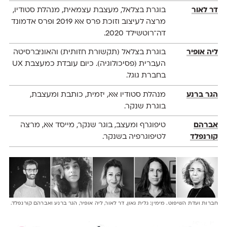
דר לאור
בוגרת בצלאל, מעצבת עצמאית, מנהלת סטודיו,
מרצה לעיצוב וזוכת פרס אאא 2019 ופרס אדמונד
דה־רוטשילד 2020.
ליה אופיר
בוגרת בצלאל (תקשורת חזותית) והאוניברסיטה
העברית (פסיכולוגיה). כיום עובדת כמעצבת UX
בחברת גוגל.
הגר ברנע
מנהלת סטודיו אאא, יזמית, כותבת ומעצבת,
בוגרת שנקר.
אברהם
טיפוגרף ומעצב, בוגר שנקר, מייסד אאא, מרצה
קורנפלד
לטיפוגרפיה בשנקר.
חברות ועדת השיפוט. מימין: גלית גאון, דר לאור, ליה אופיר, הגר ברנע ואברהם קורנפלד.