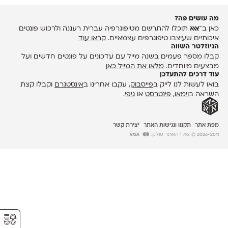
מה עושים פה?
כאן ב־
אאא
תוכלו להתרשם מטיפוגרפיה עברית רעננה ולרכוש פונטים
איכותיים שעיצבו טיפוגרפים עצמאיים.
קראו עוד
הניוזלטר השווה
קבלו מספר פעמים בשנה מייל עם עדכונים על פונטים חדשים ועל
מבצעים מיוחדים.
מלאו את המייל כאן
עוד דרכים להתעדכן
בואו לעשות לנו לייק ב
פייסבוק
, עקבו אחרינו ב
אינסטגרם
וקבלו קצת
השראה ב
וימאו
,
פינטרסט
או
גיפי
.
מפת אתר
תקנון ונגישות האתר
יצירת קשר
2026-2011 © אאא
| האתר סולק:
⚥︎