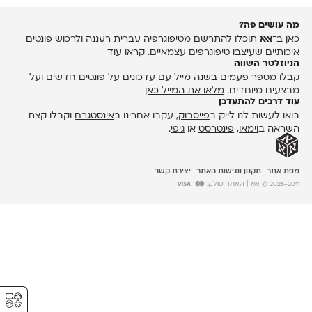
מה עושים פה?
כאן ב־
אאא
תוכלו להתרשם מטיפוגרפיה עברית רעננה ולרכוש פונטים
איכותיים שעיצבו טיפוגרפים עצמאיים.
קראו עוד
הניוזלטר השווה
קבלו מספר פעמים בשנה מייל עם עדכונים על פונטים חדשים ועל
מבצעים מיוחדים.
מלאו את המייל כאן
עוד דרכים להתעדכן
בואו לעשות לנו לייק ב
פייסבוק
, עקבו אחרינו ב
אינסטגרם
וקבלו קצת
השראה ב
וימאו
,
פינטרסט
או
גיפי
.
מפת אתר
תקנון ונגישות האתר
יצירת קשר
2026-2011 © אאא
| האתר סולק:
⚥︎