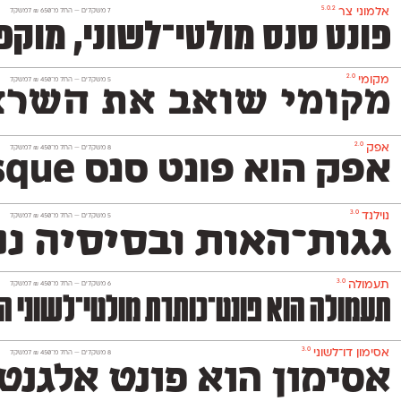
5.0.2
אלמוני צר
‫7 משקלים —
החל מ־
650
₪
למשקל
פונט סנס מולטי־לשוני, מוקפד, ניטרלי ומאד פופולרי המכיל 1,151 תווים ותומך באנגלית, רו
2.0
מקומי
‫5 משקלים —
החל מ־
450
₪
למשקל
מקומי שואב את השראתו
2.0
אפק
‫8 משקלים —
החל מ־
450
₪
למשקל
אפק הוא פונט סנס Grotesque דו־לשוני בסיסי, נעים וניטרלי שלא ישתלט על העיצוב שתרקחו בעזרתו. הוא משמש גם לטקסט־רץ (גם בגדלים קטנים מאד) וגם לכותרות ויפתור לכם בעיות עיצוביות בלי למצמץ. אפק כולל 8 משקלים
3.0
נוילנד
‫5 משקלים —
החל מ־
450
₪
למשקל
גגות־האות ובסיסיה נפ
3.0
תעמולה
‫6 משקלים —
החל מ־
450
₪
למשקל
תעמולה הוא פונט־כותרת מולטי־לשוני המ
3.0
אסימון דו־לשוני
‫8 משקלים —
החל מ־
450
₪
למשקל
אסימון הוא פונט אלגנט