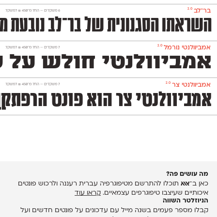
2.0
בר־לב
‫6 משקלים —
החל מ־
450
₪
למשקל
השראתו הסגנונית של בר־לב נובעת מגופנים ישראליים שהיו פופולריים בעולמות הפרסום 
2.0
אמביוולנטי נורמל
‫7 משקלים —
החל מ־
450
₪
למשקל
אמביוולנטי חולש על ש
2.0
אמביוולנטי צר
‫7 משקלים —
החל מ־
450
₪
למשקל
אמביוולנטי צר הוא פונט הרפתקן 
מה עושים פה?
כאן ב־
אאא
תוכלו להתרשם מטיפוגרפיה עברית רעננה ולרכוש פונטים
איכותיים שעיצבו טיפוגרפים עצמאיים.
קראו עוד
הניוזלטר השווה
קבלו מספר פעמים בשנה מייל עם עדכונים על פונטים חדשים ועל