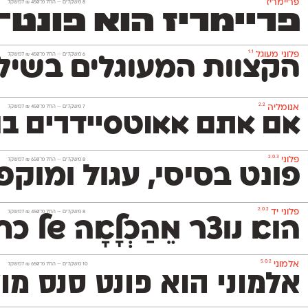
פריימריז
‫8 משקלים —
החל מ־
450
₪
למשקל
פריימריז הוא פונט־כות
1.1
פלוני מעוגל
‫6 משקלים —
החל מ־
450
₪
למשקל
הקצוות המעוגלים בשילו
2.2
אנומליה
‫7 משקלים —
החל מ־
450
₪
למשקל
אם אתם אאוטסיידרים בנ
2.0.3
פלוני
‫8 משקלים —
החל מ־
650
₪
למשקל
פונט בסיסי, עגול ומוקפד שמשמש אותנו לכתיבת הטקסטים באתר. הוא 
2.0.2
פלוני יד
‫8 משקלים —
החל מ־
450
₪
למשקל
הוא נוצר מֵהַכְלָאָה של
5.0.2
אלמוני
‫10 משקלים —
החל מ־
650
₪
למשקל
אלמוני הוא פונט סנס מ