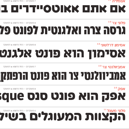
2.2
אנומליה
‫7 משקלים —
החל מ־
450
₪
למשקל
אם אתם אאוטסיידרים בנ
2.0
פלוני צר
‫8 משקלים —
החל מ־
450
₪
למשקל
גרסה צרה ואלגנטית לפונט פלו
3.0
אסימון דו־לשוני
‫8 משקלים —
החל מ־
450
₪
למשקל
אסימון הוא פונט אלגנט
2.0
אמביוולנטי צר
‫7 משקלים —
החל מ־
450
₪
למשקל
אמביוולנטי צר הוא פונט הרפתקן 
2.0
אפק
‫8 משקלים —
החל מ־
450
₪
למשקל
אפק הוא פונט סנס Grotesque דו־לשוני בסיסי, נעים וניטרלי שלא ישתלט על העיצוב שתרקחו בעזרתו. הוא משמש גם לטקסט־רץ (גם בגדלים קטנים מאד) וגם לכותרות ויפתור לכם בעיות עיצוביות בלי למצמץ. אפק כולל 8 משקלים
1.1
פלוני מעוגל
‫6 משקלים —
החל מ־
450
₪
למשקל
הקצוות המעוגלים בשילו