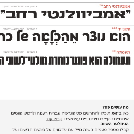
2.0
אמביוולנטי רחב
‫8 משקלים —
החל מ־
450
₪
למשקל
״אמביוולנטי רחב״ 
2.0.2
פלוני יד
‫8 משקלים —
החל מ־
450
₪
למשקל
הוא נוצר מֵהַכְלָאָה של
3.0
תעמולה
‫6 משקלים —
החל מ־
450
₪
למשקל
תעמולה הוא פונט־כותרת מולטי־לשוני המ
מה עושים פה?
כאן ב־
אאא
תוכלו להתרשם מטיפוגרפיה עברית רעננה ולרכוש פונטים
איכותיים שעיצבו טיפוגרפים עצמאיים.
קראו עוד
הניוזלטר השווה
קבלו מספר פעמים בשנה מייל עם עדכונים על פונטים חדשים ועל