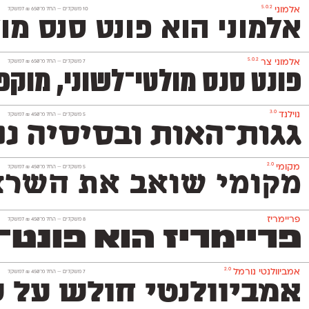
5.0.2
אלמוני
‫10 משקלים —
החל מ־
650
₪
למשקל
אלמוני הוא פונט סנס מ
5.0.2
אלמוני צר
‫7 משקלים —
החל מ־
650
₪
למשקל
פונט סנס מולטי־לשוני, מוקפד, ניטרלי ומאד פופולרי המכיל 1,151 תווים ותומך באנגלית, רו
3.0
נוילנד
‫5 משקלים —
החל מ־
450
₪
למשקל
גגות־האות ובסיסיה נפ
2.0
מקומי
‫5 משקלים —
החל מ־
450
₪
למשקל
מקומי שואב את השראתו
פריימריז
‫8 משקלים —
החל מ־
450
₪
למשקל
פריימריז הוא פונט־כות
2.0
אמביוולנטי נורמל
‫7 משקלים —
החל מ־
450
₪
למשקל
אמביוולנטי חולש על ש