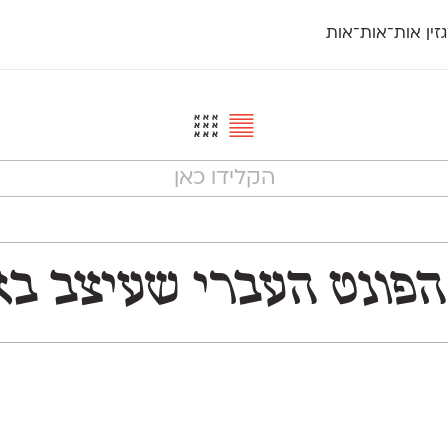
זין אות־אות־אות
חדש
חדש
יי
פלוני
קארמה
חדש
ט
פלוני יד
קדם סנס
פלוני מעוגל
קדם סריף
פונ
גל
פלוני צר
קרוואן
בואו 
מטרי
פעמון
שלוק
הפ
פריימריז
תעמולה
פרנק־רי
פרנק־רי צר
שמעותי את הנִראות של התרבות והשפה העברית ב־10