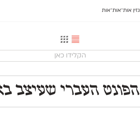
זין אות־אות־אות
חדש
חדש
יי
פלוני
קארמה
חדש
ט
פלוני יד
קדם סנס
פלוני מעוגל
קדם סריף
פונ
גל
פלוני צר
קרוואן
בואו 
מטרי
פעמון
שלוק
הפ
פריימריז
תעמולה
פרנק־רי
פרנק־רי צר
שמעותי את הנִראות של התרבות והשפה העברית ב־10