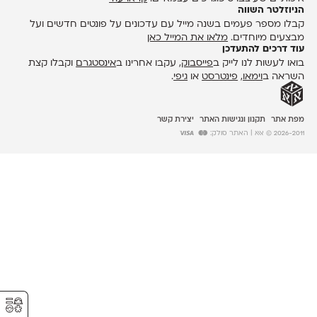
הניוזלטר השווה
קבלו מספר פעמים בשנה מייל עם עדכונים על פונטים חדשים ועל
מבצעים מיוחדים.
מלאו את המייל כאן
עוד דרכים להתעדכן
בואו לעשות לנו לייק ב
פייסבוק
, עקבו אחרינו ב
אינסטגרם
וקבלו קצת
השראה ב
וימאו
,
פינטרסט
או
גיפי
.
מפת אתר
תקנון ונגישות האתר
יצירת קשר
2026-2011 © אאא
| האתר סולק:
⚥︎