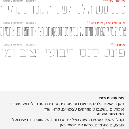
5.0.2
אלמוני צר
‫7 משקלים —
החל מ־
650
₪
למשקל
פונט סנס מולטי־לשוני, מוקפד, ניטרלי ומאד פופולרי המכיל 1,151 תווים ותומך באנגלית, רוסית ובעוד 230 שפות לטיניות וקיריל
2.0
אמביוולנטי קומפרסט
‫6 משקלים —
החל מ־
450
₪
למשקל
אמביוולנטי קומפרסט חולש על שני קוטבי הספקטרום. מצד אחד הוא נועז, אנרגטי ומפת
3.1.1
אטלס
‫6 משקלים —
החל מ־
450
₪
למשקל
פונט סנס ריבועי, יציב ומוקפד שמשמש למגוון רחב של מדיות
מה עושים פה?
כאן ב־
אאא
תוכלו להתרשם מטיפוגרפיה עברית רעננה ולרכוש פונטים
איכותיים שעיצבו טיפוגרפים עצמאיים.
קראו עוד
הניוזלטר השווה
קבלו מספר פעמים בשנה מייל עם עדכונים על פונטים חדשים ועל
מבצעים מיוחדים.
מלאו את המייל כאן