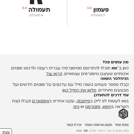
3.0
3.0
פעמון
תעמולה
‫5 משקלים
‫6 משקלים
מה עושים פה?
כאן ב־
אאא
תוכלו להתרשם מטיפוגרפיה עברית רעננה ולרכוש פונטים
איכותיים שעיצבו טיפוגרפים עצמאיים.
קראו עוד
הניוזלטר השווה
קבלו מספר פעמים בשנה מייל עם עדכונים על פונטים חדשים ועל
מבצעים מיוחדים.
מלאו את המייל כאן
עוד דרכים להתעדכן
בואו לעשות לנו לייק ב
פייסבוק
, עקבו אחרינו ב
אינסטגרם
וקבלו קצת
השראה ב
וימאו
,
פינטרסט
או
גיפי
.
מפת אתר
תקנון ונגישות האתר
יצירת קשר
2026-2011 © אאא
| האתר סולק: