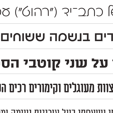
ה של כתב־יד ("רהוט")
ם בנשמה ששוחים נ
על שני קוטבי הספק
צוות מעוגלים וקימורים רכים ה