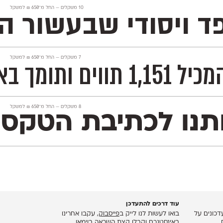
‫10 משקלים —
החל מ־
650
₪
למשקל
קפד ויסודי שבעשור
‫7 משקלים —
החל מ־
650
₪
למשקל
עבודות דו־לשוניות.
‫8 משקלים —
החל מ־
650
₪
למשקל
Open ותמיכה מלאה ב־230 שפות לטיניות וקיריליות, ועל
עוד דרכים להתעדכן
כונים על
בואו לעשות לנו לייק ב
פייסבוק
, עקבו אחרינו
.
ב
אינסטגרם
וקבלו קצת השראה ב
וימאו
,