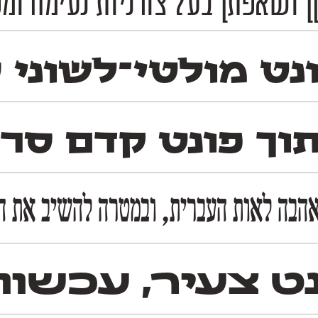
 ושאפתן בעל צורניות נעימה ומפ
ט מולטי־לשוני סר
וך פונט קדם סר
הבה לאות העברית, ובמטרה להשיב את הגד
נט צעיר, עכשוו