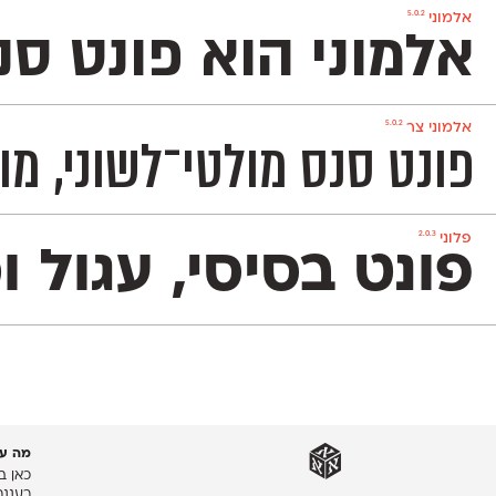
5.0.2
אלמוני
אלמוני הוא פונט ס
5.0.2
אלמוני צר
פונט סנס מולטי־לשוני, מוקפד, ניטרלי ומאד פופולרי המכיל 1,151 תווים ותומך באנג
2.0.3
פלוני
פונט בסיסי, עגול ומוקפד שמשמש אותנו לכתיבת הטקסט
מה עו
כאן ב
רעננה