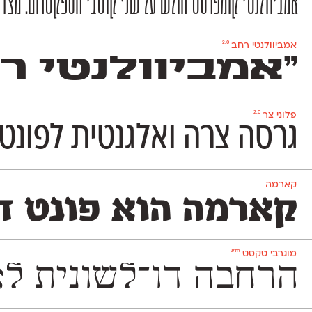
אמביוולנטי קומפרסט חולש על שני קוטבי הספקטרום. מצד אחד
2.0
אמביוולנטי רחב
״אמביוולנטי ר
2.0
פלוני צר
גרסה צרה ואלגנטית לפונט 
קארמה
קארמה הוא פונט דו
חדש
מוגרבי טקסט
הרחבה דו־לשונית לאחד הפונטים האהובים בספר