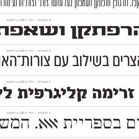
פד. זה גופן הרפתקן ושאפתן בעל עושר צורני וצורניות נעימה 
‫8 משקלים —
החל מ־
450
₪
למשקל
רפתקן ושאפתן 
‫8 משקלים —
החל מ־
450
₪
למשקל
צרים בשילוב עם צורות־האות
‫6 משקלים —
החל מ־
450
₪
למשקל
זרימה קליגרפית לי
‫4 משקלים —
החל מ־
450
₪
למשקל
Mugrabi Text לטקסט־רץ ו־Mugrabi Display לכו