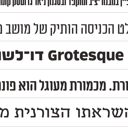
ן במבנה יציב ומוקפד ובסגנון ניאו־גרוטסק קו
סה הותיק של מושב מכמורת, והמשיך
משקלים
גל הוא פונט דו־לשוני צר ויציב, בעל צו
ראתו הצורנית משו