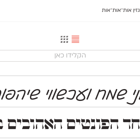
זין אות־אות־אות
חדש
חדש
יי
פלוני
קארמה
חדש
ט
פלוני יד
קדם סנס
פלוני מעוגל
קדם סריף
פונ
גל
פלוני צר
קרוואן
בואו 
מטרי
פעמון
שלוק
הפ
פריימריז
תעמולה
פרנק־רי
פרנק־רי צר
י שמח ועכשווי שיהפו
ת אאא. המשפחה נחלקת לשתי גרסאות משלימות: play