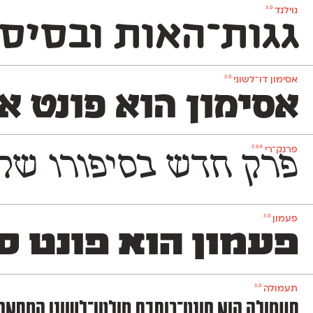
3.0
נוילנד
גגות־האות ובסיסי
3.0
אסימון דו־לשוני
אסימון הוא פונט א
2.0.8
פרנק־רי
פרק חדש בסיפורו של הפונט העברי שעיצב באופן
3.0
פעמון
פעמון הוא פונט ס
3.0
תעמולה