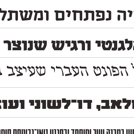
ה נפתחים ומשתלבי
לגנטי ורגיש שנוצר
 משמעותי את הנִראות של התרבות והשפה העברית ב
לאב, דו־לשוני ועו