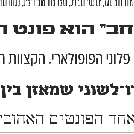
 הוא נועז, אנרגטי ומפתיע, ומצד אחר אופיו יציב, בטוח ומוק
חב״ הוא פונט ה
פלוני הפופולארי. הקצוות ה
־לשוני שמאזן בין 
יית אאא. המשפחה נחלקת לשתי גרסאות משלימות: