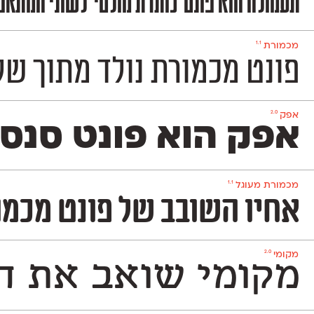
תעמולה הוא פונט־כותרת מולטי־לשוני המתאפיי
1.1
מכמורת
פונט מכמורת נולד מתוך שלט הכני
2.0
אפק
אפק הוא פונט סנס Grotesque דו־לשוני בסיסי, נעים וניטרלי שלא ישתלט על העיצוב שתרקחו בעזרתו. הוא משמש גם לטקסט־רץ (גם בגדלים קטנים מאד) וגם לכותרות ויפתור לכם בעיות עיצוביות בלי למצמץ. אפק כולל 8 
1.1
מכמורת מעוגל
אחיו השובב של פונט מכמורת. מכמורת מעו
2.0
מקומי
מקומי שואב את הש