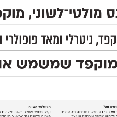
נס מולטי־לשוני, מו
לית, רוסית ובעוד 230 שפות לטיניות וקיריליות– ועל כן מדובר בפונט אידאלי לשימוש ב
ים באתר. הוא מכיל 1,113 תווים, המון Type™ Features
שים פה?
הניוזלטר השווה
־
אאא
תוכלו להתרשם מטיפוגרפיה עברית
קבלו מספר פעמים בשנה מייל עם עד
 ולרכוש פונטים איכותיים שעיצבו
פונטים חדשים ועל מבצעים מיוחדים