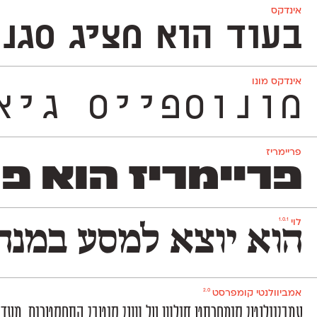
אינדקס
בעוד הוא מציג סגנון ט
אינדקס מונו
מונוספייס גיאומטרי ואקסצ
פריימריז
פריימריז הוא פונט
1.0.1
לוי
הוא יוצא למסע במנהר
2.0
אמביוולנטי קומפרסט