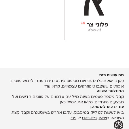
2.0
פלוני צר
‫8 משקלים
מה עושים פה?
כאן ב־
אאא
תוכלו להתרשם מטיפוגרפיה עברית רעננה ולרכוש פונטים
איכותיים שעיצבו טיפוגרפים עצמאיים.
קראו עוד
הניוזלטר השווה
קבלו מספר פעמים בשנה מייל עם עדכונים על פונטים חדשים ועל
מבצעים מיוחדים.
מלאו את המייל כאן
עוד דרכים להתעדכן
בואו לעשות לנו לייק ב
פייסבוק
, עקבו אחרינו ב
אינסטגרם
וקבלו קצת
השראה ב
וימאו
,
פינטרסט
או
גיפי
.