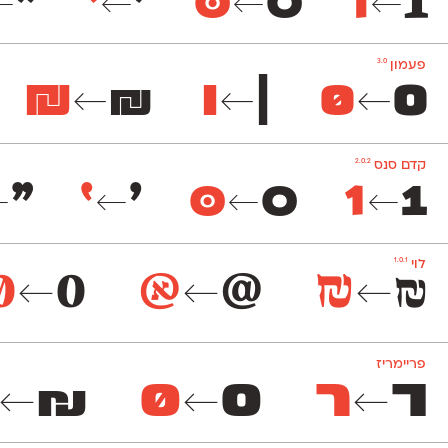
1
1
0
0
׳
׳
״
←
←
←
←
3.0
פעמון
₪
₪
|
|
0
0
←
←
←
2.0.2
קדם סנס
1
1
0
0
׳
׳
״
←
←
←
←
1.0.1
לוי
0
0
@
@
₪
₪
←
←
←
פריימריז
ר
ר
0
0
₪
←
←
←