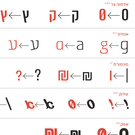
5.0.2
אלמוני צר
0
0
ק
ק
ץ
ץ
←
←
←
3.1.1
אטלס
g
g
a
a
ע
ע
←
←
←
1.1
מכמורת
?
?
₪
₪
|
|
←
←
←
2.0.1
שלוק
!
!
0
0
א
א
|
←
←
←
←
2.0
אפק
₪
₪
0
0