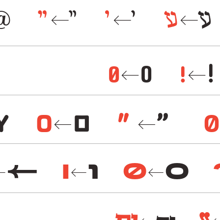
ע
ע
׳
׳
״
״
@
←
←
←
0
0
!
!
←
←
Y
O
O
"
"
0
←
←
0
0
ו
ו
←
←
←
←