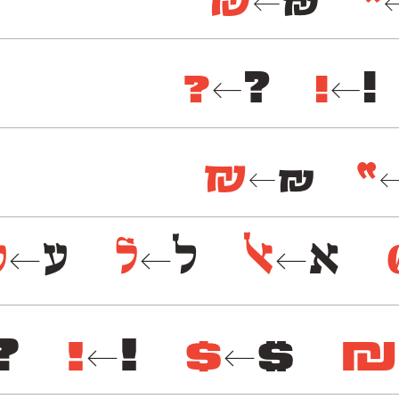
״
₪
₪
←
?
?
!
!
←
←
״
₪
₪
←
א
א
ל
ל
ע
ע
←
←
←
?
!
!
$
$
₪
←
←