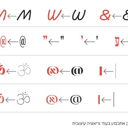
M
M
W
W
&
←
←
←
ע
׳
׳
״
״
@
@
←
←
←
ॐ
ॐ
@
@
|
|
←
←
←
ॐ
ॐ
@
@
|
|
←
←
←
 אתכם/ן בעוד וריאציה עיצובית