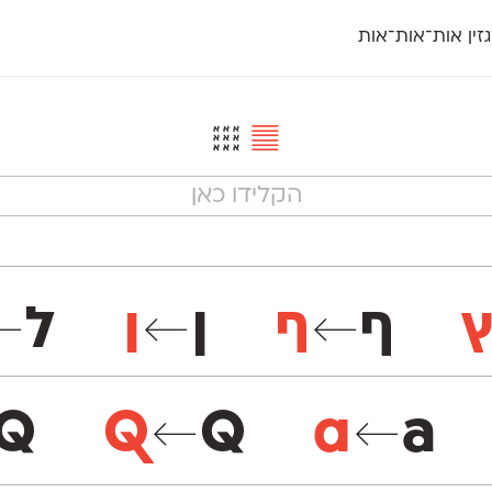
זין אות־אות־אות
חדש
חדש
יי
פלוני
קארמה
חדש
ט
פלוני יד
קדם סנס
פלוני מעוגל
קדם סריף
פונ
גל
פלוני צר
קרוואן
בואו 
מטרי
פעמון
שלוק
הפ
פריימריז
תעמולה
פרנק־רי
פרנק־רי צר
ף
ף
ן
ן
ל
←
←
←
Q
Q
←
Q
a
←
a