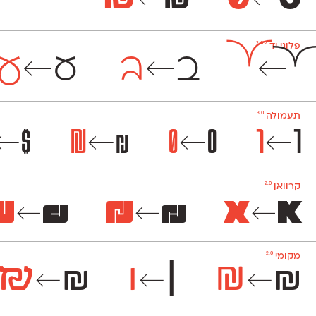
←
←
2.0.2
פלוני יד
׆
←
׆
ב
←
ב
ע
←
ע
3.0
תעמולה
ר
ר
0
0
₪
₪
$
←
←
←
←
2.0
קרוואן
א
א
₪
₪
₪
₪
←
←
←
2.0
מקומי
₪
₪
|
|
₪
₪
←
←
←