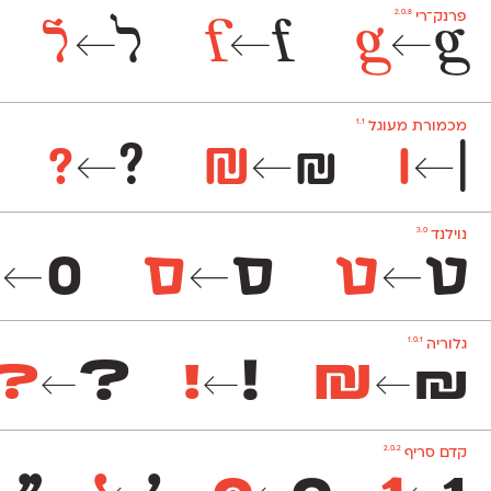
2.0.8
פרנק־רי
g
g
f
f
ל
ל
←
←
←
1.1
מכמורת מעוגל
?
?
₪
₪
|
|
←
←
←
3.0
נוילנד
ט
ט
ס
ס
0
←
←
←
1.0.1
גלוריה
?
?
!
!
₪
₪
←
←
←
2.0.2
קדם סריף