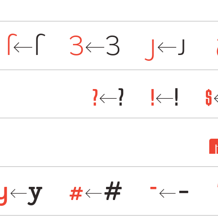
נ
←
נ
צ
←
צ
ל
←
ל
?
?
!
!
$
←
←
y
y
#
#
-
-
←
←
←