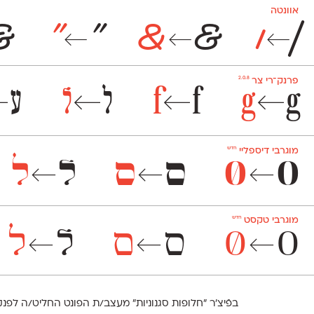
אוונטה
&
"
"
&
&
|
|
←
←
←
2.0.8
פרנק־רי צר
g
g
f
f
ל
ל
ע
←
←
←
←
חדש
מוגרבי דיספליי
0
0
ס
ס
ל
ל
←
←
←
חדש
מוגרבי טקסט
0
0
ס
ס
ל
ל
←
←
←
בפֿיצ׳ר ״חלופות סגנוניות״ מעצב/ת הפונט החליט/ה לפנק