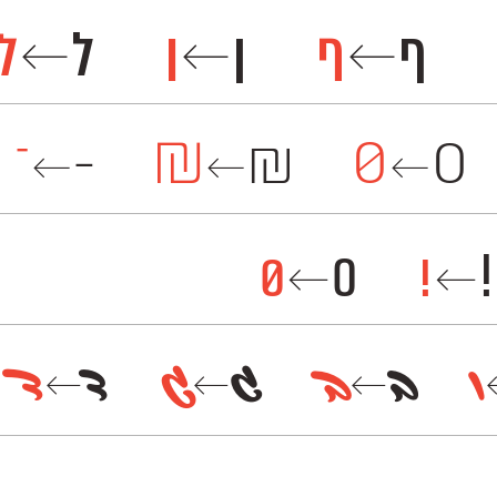
ף
ף
ן
ן
ל
ל
←
←
←
-
-
₪
₪
0
0
←
←
←
0
0
!
!
←
←
|
ב
ב
ג
ג
ד
ד
←
←
←