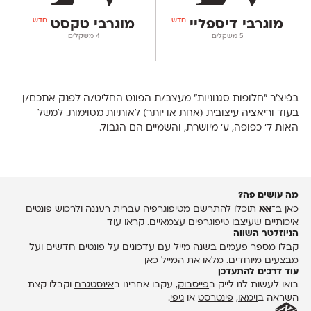
חדש
חדש
מוגרבי דיספליי
מוגרבי טקסט
‫5 משקלים
‫4 משקלים
בפֿיצ׳ר ״חלופות סגנוניות״ מעצב/ת הפונט החליט/ה לפנק אתכם/ן
בעוד וריאציה עיצובית (אחת או יותר) לאותיות מסוימות. למשל
האות ל' כפופה, ע' מיושרת, והשמיים הם הגבול.
מה עושים פה?
כאן ב־
אאא
תוכלו להתרשם מטיפוגרפיה עברית רעננה ולרכוש פונטים
איכותיים שעיצבו טיפוגרפים עצמאיים.
קראו עוד
הניוזלטר השווה
קבלו מספר פעמים בשנה מייל עם עדכונים על פונטים חדשים ועל
מבצעים מיוחדים.
מלאו את המייל כאן
עוד דרכים להתעדכן
בואו לעשות לנו לייק ב
פייסבוק
, עקבו אחרינו ב
אינסטגרם
וקבלו קצת
השראה ב
וימאו
,
פינטרסט
או
גיפי
.