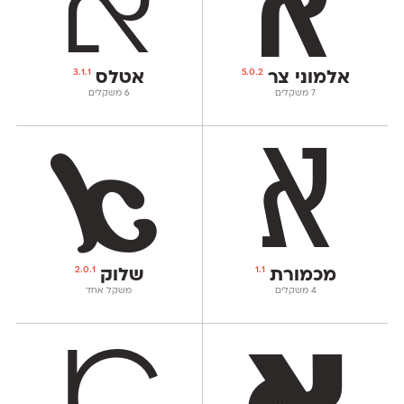
3.1.1
5.0.2
אלמוני צר
אטלס
‫7 משקלים
‫6 משקלים
2.0.1
1.1
מכמורת
שלוק
‫4 משקלים
משקל אחד