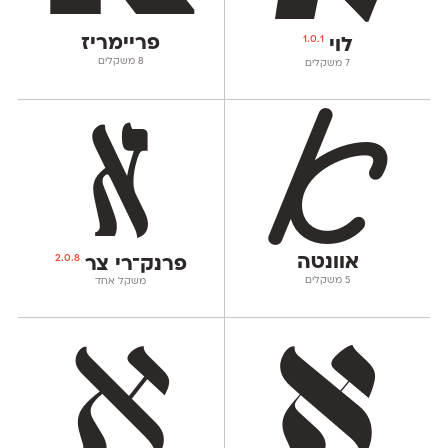
פריימריז
1.0.1
לוי
‫8 משקלים
‫7 משקלים
אוונטה
2.0.8
פרנק־רי צר
‫5 משקלים
משקל אחד