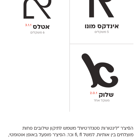
אינדקס מונו
3.1.1
אטלס
‫5 משקלים
‫6 משקלים
2.0.1
שלוק
משקל אחד
הפֿיצ׳ר "ליגטורות סטנדרטיות" משמש לתיקון שילובים פחות
מוצלחים בין אותיות. למשל fi, fl וכו'. הפיצ'ר מופעל באופן אוטומטי,