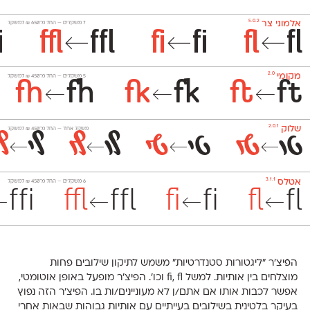
5.0.2
אלמוני צר
‫7 משקלים —
החל מ־
650
₪
למשקל
i
ffl
ffl
fi
fi
fl
fl
←
←
←
2.0
מקומי
‫5 משקלים —
החל מ־
450
₪
למשקל
fh
fh
fk
fk
ft
ft
←
←
←
2.0.1
שלוק
משקל אחד —
החל מ־
450
₪
למשקל
טו
טו
טי
טי
לו
לו
לי
לי
←
←
←
←
3.1.1
אטלס
‫6 משקלים —
החל מ־
450
₪
למשקל
ffi
ffl
ffl
fi
fi
fl
fl
←
←
←
←
הפֿיצ׳ר "ליגטורות סטנדרטיות" משמש לתיקון שילובים פחות
מוצלחים בין אותיות. למשל fi, fl וכו'. הפיצ'ר מופעל באופן אוטומטי,
אפשר לכבות אותו אם אתם/ן לא מעוניינים/ות בו. הפיצ׳ר הזה נפוץ
בעיקר בלטינית בשילובים בעייתיים עם אותיות גבוהות שבאות אחרי