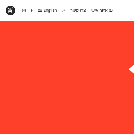
אזור אישי
צרו קשר
English
טים בפעולה
קטלוג להדפסה
טבלת השוואה
לראות עיצובים
לאלו שאוהבים לבחון
טבלה עם כל המאפיינים
פים שנעשו עם
פונטים על־גבי דף A4
של הפונטים שלנו זה
ונטים שלנו
לבן מולבן
לצד זה