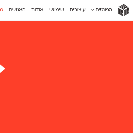
אות
אות
אות
אות
אות
הפונטים
עיצובים
שימושי
אודות
האנשים
מג
אות
אוונטה
אמביוולנטי קומפרסט
מוגרבי דיספל
אטלס
אמביוולנטי רחב
מוגרבי טקס
אינדקס
אנומליה
מכמורת
אינדקס מונו
אסימון דו־לשוני
מכמורת מעו
אלמוני
אפק
מקומי
אלמוני צר
בר־לב
נוילנד
אמביוולנטי נורמל
גלוריה
סטנגה
אמביוולנטי צר
לוי
סינופסיס