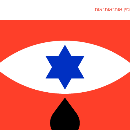
זין אות־אות־אות
חדש
חדש
יי
פלוני
קארמה
חדש
ט
פלוני יד
קדם סנס
פלוני מעוגל
קדם סריף
פונ
גל
פלוני צר
קרוואן
בואו 
מטרי
פעמון
שלוק
הפ
פריימריז
תעמולה
פרנק־רי
פרנק־רי צר