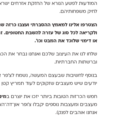
המודעוּת לפשע הנורא של החזקת אזרחים ישראל
לחיק משפחותיהם.
הצטרפו אלינו למאמץ ההסברתי ועצבו כרזה שת
ולקריאה לכל סוג של עזרה להשבת החטופים. זה 
או דימוי שלוכד את המבט וכו׳.
שלחו לנו את העיצוב שלכם ואנחנו נבחר את הכרזו
וברשתות החברתיות.
בנוסף לחשיבות שבעצם המעשה, נשמח לצ׳פר א
יודעים שיש מעצבים שזקוקים לעוד תמריץ קטן ו
חמש הכרזות הטובות ביותר יזכו את יוצרם ב
מינ
מעצבים ומעצבות נוספים יקבלו צ׳ופר און־דה־הא
אנחנו אוהבים לפנק).