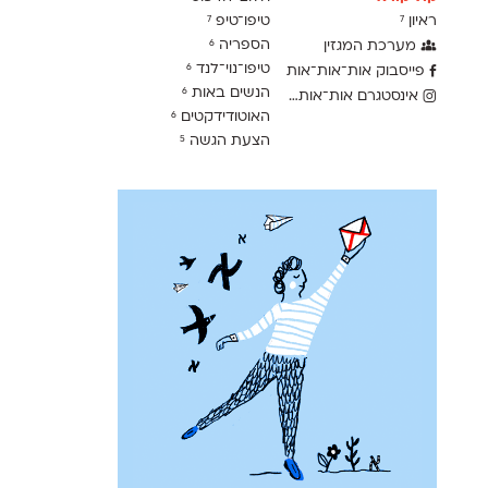
ראיון
טיפו־טיפ
7
7
הספריה
מערכת המגזין
6
טיפו־נוי־לנד
6
פייסבוק אות־אות־אות
הנשים באות
6
אינסטגרם אות־אות־אות
האוטודידקטים
6
הצעת הגשה
5