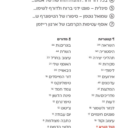
בכל דור ודור: ההגדה החדשה של אסופה, מהדורת 2026
סיגלית – פונט ידני ברוח ולדורף לשימוש חופשי
שמואל גוטמן – סיפורו של הטיפוגרף שמאחורי גופני מיקרוסופט, כפי שנחשף בארכיון של נינתו
אוסף עטיפות הקרמבו של ארנון רייזמן
קטגוריות
מדורים
השראה
בוגרים.ות
66
311
היסטוריה
השו״ת
44
141
תהליכי יצירה
עיצוב בחו"ל
23
95
סקירות
האוסף שלי
21
82
לימודִי
גיבאווייז
20
51
אירועים
דור המייסדים
16
50
עדכונים
טיפולינקס
15
49
המלצות
צמד חמד
14
47
מדריכים/ות
פינת הלשון
13
32
דעות
טיפו־גרם
12
32
לגזור ולשמור
צ׳יטוט
12
18
פונטים חינמיים
יום עבודה
11
17
עיצוב וקוד
כתבה מצולמת
8
16
קול קורא
חלוצי הדפוס
8
9