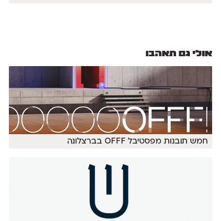
אולי גם תאהבו
חמש תובנות מפסטיבל OFFF בברצלונה