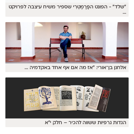
״שלד״ - הפונט הפָּרָמֶטְרִי שספיר משיח עיצבה לפרויקט
...
אלחנן בן־אורי: ״אז מה אם אף אחד באקדמיה
...
הגדות גרפיות ששווה להכיר – חלק י״א