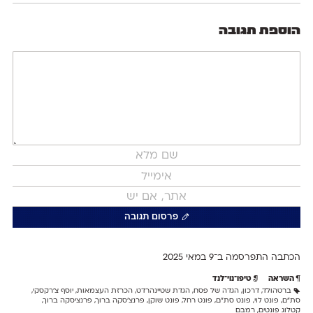
הוספת תגובה
פרסום תגובה
הכתבה התפרסמה ב־9 ב
מאי 2025
השראה
טיפו־נוי־לנד
ברטהולד
,
דרכון
,
הגדה של פסח
,
הגדת שטיינהרדט
,
הכרזת העצמאות
,
יוסף צ'רקסקי
,
סת״ם
,
פונט לוי
,
פונט סת״ם
,
פונט רחל
,
פונט שוקן
,
פרנצ'סקה ברוך
,
פרנציסקה ברוך
,
קטלוג פונטים
,
רמבם