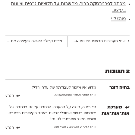
מכתב לפרנצ׳סקה ברוך: מחשבות על חלוציוּת גרפית וציונות
בעיצוב
פונט לוי
→
שתי תערוכות חדשות מציגות את יצירתו של אריה מוסקוביץ, מאייר ומעצב סמלים
מרים קרולי: האישה שעיצבה את החזון הישראלי
2 תגובות
בתיה דונר
מדוע אין אזכור לעבודתה של עדה ורדי?
יום חמישי 15 במאי 2025 בשעה 7:31
הגב/י
מערכת
היי בתיה, תודה על ההערה. הרחבנו על זה בכתבה של
אות־אות־אות
ירונימוס בנושא שתוכלי לראות באחד הקישורים בכתבה.
נשמח מאוד שתכתבי לנו גם!
יום רביעי 21 במאי 2025 בשעה 9:02
הגב/י