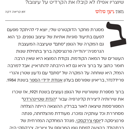
שיוצריו אפילו לא קיבלו את הקרדיט על עיצובו?
מאת
ניצן שלוש
זמן קריאה:
דקה
ב
מסגרת מחקר הדוקטורט שלי, יוצא לי להיתקל מפעם
לפעם בתיעוד סוגיות אתיות של עיצוב גופנים. כך הוא
גם המקרה של הגופן ״סתם״ שעיצבה המעצבת
הגרמניה־יהודייה פרנציסקה ברוך בתחילת שנות
העשרים של המאה הקודמת. נקודת המוצא היא שאין הרבה
חומר כתוב על ברוך והיא גם לא הירבתה להתראיין. אבל למרבה
המזל, היא שוחחה על המקרה של ״סתם״ עם גדעון שטרן והנרי
פרידלנדר, בריאיון שפורסם בעלון
אגודת ידידי הספר
בשנת 1984.
ברוך מספרת ששורשיו של הגופן נעוצים בשנת 1921, אז שכרו
את שירותיה ליצירת קליגרפיה עבור ״
הגדת שטיינהרדט
״
המפורסמת שיצאה לאור בברלין. ההוצאה הייתה הצלחה
מסחררת וכל עותקיה נמכרו. מעודדת מהצלחתה, פנתה
פרנציסקה ל
יוסף צ'רקסקי
, מנהל המחלקה המזרחית של
ברתהולד, בהצעה לפתח גופן המבוסס על ציוריה. צ׳רקסקי היה