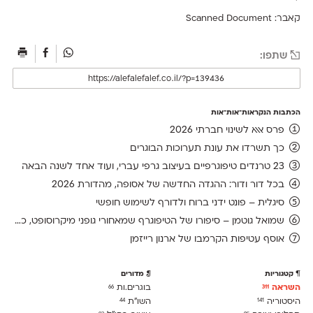
קאבר: Scanned Document
שתפו:
הכתבות הנקראות־אות־אות
פרס אאא לשינוי חברתי 2026
כך תשרדו את עונת תערוכות הבוגרים
23 טרנדים טיפוגרפיים בעיצוב גרפי עברי, ועוד אחד לשנה הבאה
בכל דור ודור: ההגדה החדשה של אסופה, מהדורת 2026
סיגלית – פונט ידני ברוח ולדורף לשימוש חופשי
שמואל גוטמן – סיפורו של הטיפוגרף שמאחורי גופני מיקרוסופט, כפי שנחשף בארכיון של נינתו
אוסף עטיפות הקרמבו של ארנון רייזמן
קטגוריות
מדורים
השראה
בוגרים.ות
66
311
היסטוריה
השו״ת
44
141