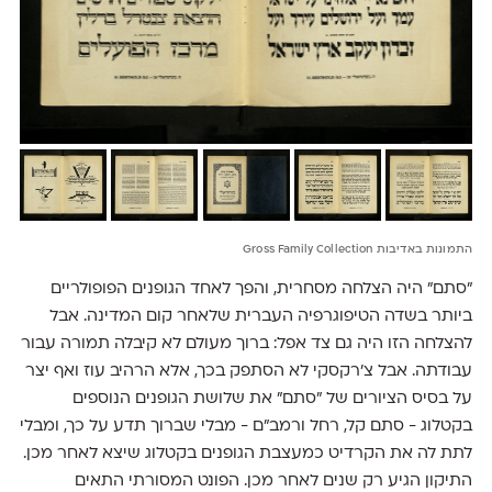
התמונות באדיבות Gross Family Collection
״סתם״ היה הצלחה מסחרית, והפך לאחד הגופנים הפופולריים
ביותר בשדה הטיפוגרפיה העברית שלאחר קום המדינה. אבל
להצלחה הזו היה גם צד אפל: ברוך מעולם לא קיבלה תמורה עבור
עבודתה. אבל צ'רקסקי לא הסתפק בכך, אלא הרהיב עוז ואף יצר
על בסיס הציורים של ״סתם״ את שלושת הגופנים הנוספים
בקטלוג - סתם קל, רחל ורמב"ם - מבלי שברוך תדע על כך, ומבלי
לתת לה את הקרדיט כמעצבת הגופנים בקטלוג שיצא לאחר מכן.
התיקון הגיע רק שנים לאחר מכן. הפונט המסורתי התאים