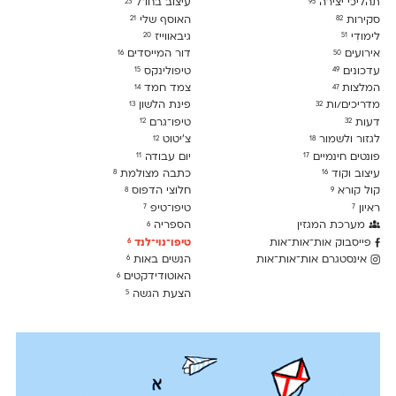
תהליכי יצירה
עיצוב בחו"ל
23
95
סקירות
האוסף שלי
21
82
לימודִי
גיבאווייז
20
51
אירועים
דור המייסדים
16
50
עדכונים
טיפולינקס
15
49
המלצות
צמד חמד
14
47
מדריכים/ות
פינת הלשון
13
32
דעות
טיפו־גרם
12
32
לגזור ולשמור
צ׳יטוט
12
18
פונטים חינמיים
יום עבודה
11
17
עיצוב וקוד
כתבה מצולמת
8
16
קול קורא
חלוצי הדפוס
8
9
ראיון
טיפו־טיפ
7
7
מערכת המגזין
הספריה
6
פייסבוק אות־אות־אות
טיפו־נוי־לנד
6
אינסטגרם אות־אות־אות
הנשים באות
6
האוטודידקטים
6
הצעת הגשה
5