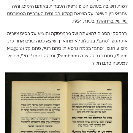
דמות חשובה בעולם הטיפוגרפיה העברית באותם הימים, והיה
אחראי בין השאר, על הוצאת
קטלוג הפונטים העבריים המפורסם
של של ברתהולד
בשנת 1924.
צ׳רקסקי הסכים להצעתה של פרנציסקה והוציא על בסיס ציוריה
את הגופן ״סתם״. בקטלוג לא מתוארך שיצא כמה שנים אחר־כך,
מופיע הגופן ״סתם״ בכמה גרסאות: סתם רגיל, סתם קל (Megere
Stam), סתם בגרסה צרה (Rambam) וגרסה בשם ״רחל״, שהיא
למעשה סתם חלול.