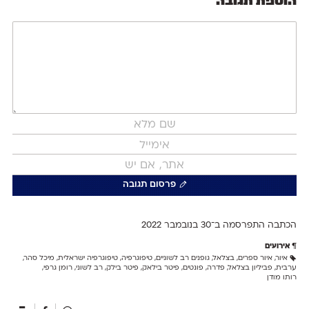
הוספת תגובה
פרסום תגובה
הכתבה התפרסמה ב־30 ב
נובמבר 2022
אירועים
איור
,
איור ספרים
,
בצלאל
,
גופנים רב לשוניים
,
טיפוגרפיה
,
טיפוגרפיה ישראלית
,
מיכל סהר
,
ערבית
,
פביליון בצלאל
,
פדרה
,
פונטים
,
פיטר בילאק
,
פיטר בילק
,
רב לשוני
,
רומן גרפי
,
רותו מודן