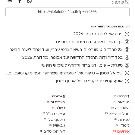
שתפו:
הכתבות הנקראות־אות־אות
פרס אאא לשינוי חברתי 2026
כך תשרדו את עונת תערוכות הבוגרים
23 טרנדים טיפוגרפיים בעיצוב גרפי עברי, ועוד אחד לשנה הבאה
בכל דור ודור: ההגדה החדשה של אסופה, מהדורת 2026
סיגלית – פונט ידני ברוח ולדורף לשימוש חופשי
שמואל גוטמן – סיפורו של הטיפוגרף שמאחורי גופני מיקרוסופט, כפי שנחשף בארכיון של נינתו
אוסף עטיפות הקרמבו של ארנון רייזמן
קטגוריות
מדורים
השראה
בוגרים.ות
66
311
היסטוריה
השו״ת
44
141
תהליכי יצירה
עיצוב בחו"ל
23
95
סקירות
האוסף שלי
21
82
לימודִי
גיבאווייז
20
51
אירועים
דור המייסדים
16
50