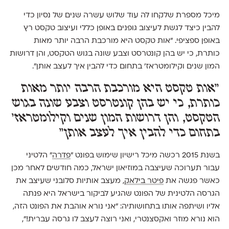
מיכל מספרת שלקחו לה עוד שלוש עשרה שנים של נסיון כדי
להבין כיצד לגשת לעיצוב גופנים באופן כללי ועיצוב טקסט רץ
באופן ספציפי. ״אות טקסט היא מורכבת הרבה יותר מאות
כותרת, כי יש בהן קונטרסט וצבע שונה בגוש הטקסט, והן דרושות
המון שנים וקילומטראז׳ בתחום כדי להבין איך לעצב אותן״.
״אות טקסט היא מורכבת הרבה יותר מאות
כותרת, כי יש בהן קונטרסט וצבע שונה בגוש
הטקסט, והן דרושות המון שנים וקילומטראז׳
בתחום כדי להבין איך לעצב אותן״
בשנת 2015 רכשה מיכל רישיון שימוש בפונט ״
פדרה
״ הלטיני
עבור תערוכה שעיצבה במוזיאון ישראל, כמה חודשים לאחר מכן
כאשר פגשה את
פיטר בילאק
, מעצב אותיות סלובני שעיצב את
הגרסה הלטינית של הפונט שהגיע לביקור בישראל היא פנתה
אליו ושיתפה אותו בתחושותיה: ״אני נורא אוהבת את הפונט הזה,
הוא נורא מוזר ואקסצנטרי, ואני רוצה לעצב לו גרסה עברית!״,