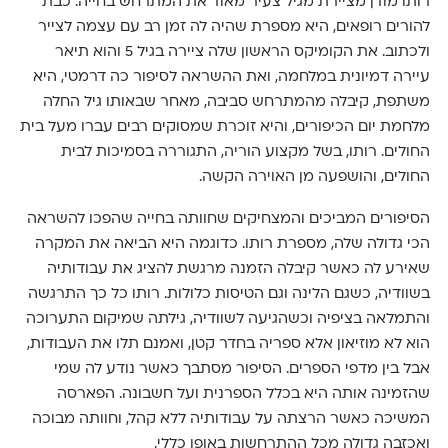
רותו מודן מציירת מגיל צעיר מאוד את המתרחש בחייה. כבת
להורים רופאים, היא מספרת שהיה לה זמן רב עם עצמה לצייר
ולכתוב. את הקומיקס הראשון שלה ציירה בגיל 5 והוא תיאר
עיירה דמיונית במלחמה, ואת ההשראה לסיפור כה דרמטי, היא
משתפת, קיבלה מהמתרחש סביבה, מאחר שבאותו גיל החלה
מלחמת יום הכיפורים, והיא זוכרת שמסוקים רבים עברו מעל בית
החולים. רותו, בשל מקצוע הוריה, התגוררה בסמיכות לבית
החולים, והושפעה מן האוירה הקשה.
הסיפורים המביכים והמצחיקים שחוותה בחייה שהפכו להשראה
הכי גדולה שלה, מספרת רותו. כדוגמה היא הביאה את המקרה
שאירע לה כאשר קיבלה הזמנה מרגשת להציג את עבודותיה
בשוודיה, כשגם הלינה וגם הטיסות כלולות. רותו כל כך התרגשה
והתמלאה בציפיה וכשהגיעה לשוודיה, גילתה שמיקום התערוכה
הוא לא מוזיאון אלא ספריה בחדר קטן, ואמנם תלו את העבודות,
אבל בין מדפי הספרים. הסיפור מסתבך כאשר נודע לה שמי
שהזמינה אותה היא בכלל הספרנית ועל חשבונה. הפארסה
המשיכה כאשר הרצתה על עבודותיה ללא קהל, וחוותה מבוכה
ואכזבה גדולה מכל ההתרחשות באופן כללי.