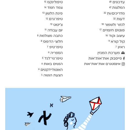
עדכונים
טיפולינקס
15
49
המלצות
צמד חמד
14
47
מדריכים/ות
פינת הלשון
13
32
דעות
טיפו־גרם
12
32
לגזור ולשמור
צ׳יטוט
12
18
פונטים חינמיים
יום עבודה
11
17
עיצוב וקוד
כתבה מצולמת
8
16
קול קורא
חלוצי הדפוס
8
9
ראיון
טיפו־טיפ
7
7
מערכת המגזין
הספריה
6
פייסבוק אות־אות־אות
טיפו־נוי־לנד
6
אינסטגרם אות־אות־אות
הנשים באות
6
האוטודידקטים
6
הצעת הגשה
5