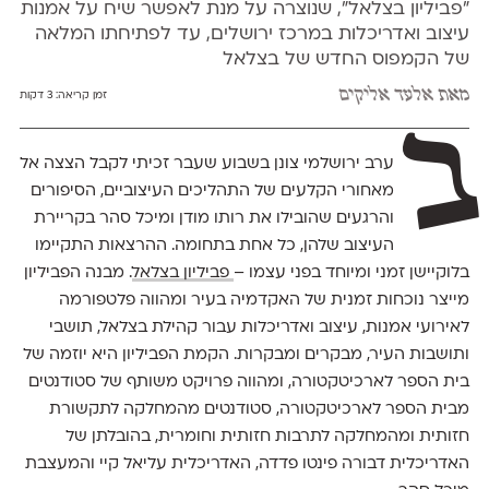
"פביליון בצלאל", שנוצרה על מנת לאפשר שיח על אמנות
עיצוב ואדריכלות במרכז ירושלים, עד לפתיחתו המלאה
של הקמפוס החדש של בצלאל
מאת
אלעד אליקים
זמן קריאה:
3 דקות
ב
ערב ירושלמי צונן בשבוע שעבר זכיתי לקבל הצצה אל
מאחורי הקלעים של התהליכים העיצוביים, הסיפורים
והרגעים שהובילו את רותו מודן ומיכל סהר בקריירת
העיצוב שלהן, כל אחת בתחומה. ההרצאות התקיימו
בלוקיישן זמני ומיוחד בפני עצמו –
פביליון בצלאל
. מבנה הפביליון
מייצר נוכחות זמנית של האקדמיה בעיר ומהווה פלטפורמה
לאירועי אמנות, עיצוב ואדריכלות עבור קהילת בצלאל, תושבי
ותושבות העיר, מבקרים ומבקרות. הקמת הפביליון היא יוזמה של
בית הספר לארכיטקטורה, ומהווה פרויקט משותף של סטודנטים
מבית הספר לארכיטקטורה, סטודנטים מהמחלקה לתקשורת
חזותית ומהמחלקה לתרבות חזותית וחומרית, בהובלתן של
האדריכלית דבורה פינטו פדדה, האדריכלית עליאל קיי והמעצבת