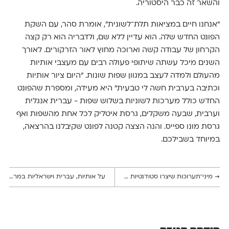
והשאר זה כבר היסטוריה.
״אנחנו חיים במציאות תלת־לשונית״, אומרת סהר, עם השקת
הפונט החדש שלה. הוא עדיין ללא שם, ולדבריה הוא רק קצה
הקרחון של עבודה קשה וארוכה מחוץ לאור הזרקורים. לאורך
השנים מיכל עשתה שיתופי פעולה רבים עם מעצבי אותיות
מהעולם ולמדה לעצב במגוון שפות שונות. ״היום ציור אותיות
וכתיבה בערבית חשה לי טבעית״ היא מעידה, ומספרת שהפונט
החדש כולל מערכות לשוניות בשלוש שפות - עברית אנגלית
וערבית, שבעה משקלים, גרסת איטליק לכל אחת מהשפות ואף
גרסת מונו ספייס. והנה הצצה קטנה לפונט שקיבלנו בהרצאה,
במיוחד בשבילכם.
→
מיני־תערוכות שיצרו סטודנטיות לאוצרוּת בשנקר מעניקות מבט מרענן לגרפיקה של פעם – חלק ב׳
על אותיות, עברית וישראליות במרחבי ברלין