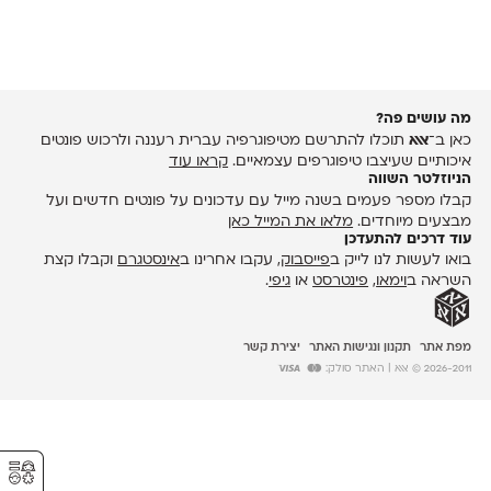
מה עושים פה?
כאן ב־
אאא
תוכלו להתרשם מטיפוגרפיה עברית רעננה ולרכוש פונטים
איכותיים שעיצבו טיפוגרפים עצמאיים.
קראו עוד
הניוזלטר השווה
קבלו מספר פעמים בשנה מייל עם עדכונים על פונטים חדשים ועל
מבצעים מיוחדים.
מלאו את המייל כאן
עוד דרכים להתעדכן
בואו לעשות לנו לייק ב
פייסבוק
, עקבו אחרינו ב
אינסטגרם
וקבלו קצת
השראה ב
וימאו
,
פינטרסט
או
גיפי
.
מפת אתר
תקנון ונגישות האתר
יצירת קשר
2026-2011 © אאא
| האתר סולק:
⚥︎