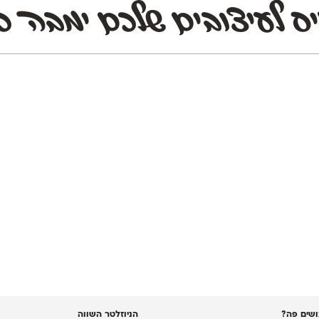
ס לעיצובים שלכם ימבה כי
שים פה?
הניוזלטר השווה