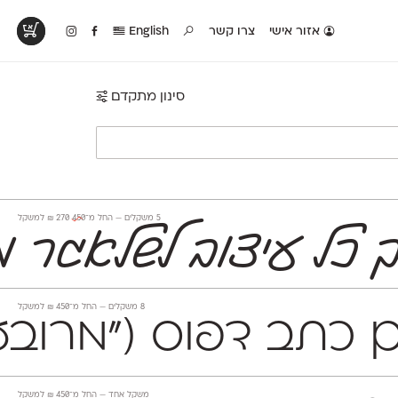
אזור אישי
צרו קשר
English
סינון מתקדם
טים בפעולה
קטלוג להדפסה
טבלת השוואה
לראות עיצובים
לאלו שאוהבים לבחון
טבלה עם כל המאפיינים
פים שנעשו עם
פונטים על־גבי דף A4
של הפונטים שלנו זה
ונטים שלנו
לבן מולבן
לצד זה
‫5 משקלים —
החל מ־
450
270
₪
למשקל
ך כל עיצוב לשלאגר מ
‫8 משקלים —
החל מ־
450
₪
למשקל
 עם כתב דפוס ("מרובע
משקל אחד —
החל מ־
450
₪
למשקל