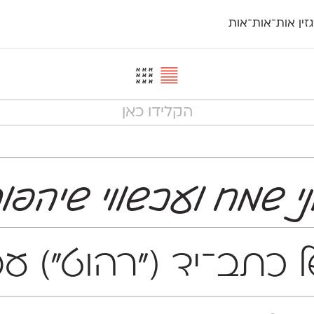
זין אות־אות־אות
חדש
חדש
יי
פלוני
קארמה
חדש
ט
פלוני יד
קדם סנס
פלוני מעוגל
קדם סריף
פונ
גל
פלוני צר
קרוואן
בואו 
מטרי
פעמון
שלוק
הפ
פריימריז
תעמולה
פרנק־רי
פרנק־רי צר
י שמח ועכשווי שיהפו
ה של כתב־יד ("רהוט")