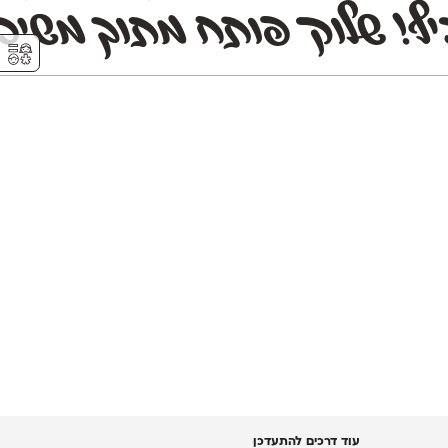
ף! שלוק פותח מתוך משיכו
⚥︎
עוד דרכים להתעדכן