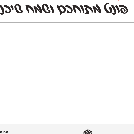
פונט מתוחכם ושמח שיכני
מה עו