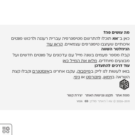
מה עושים פה?
כאן ב־
אאא
תוכלו להתרשם מטיפוגרפיה עברית רעננה ולרכוש פונטים
איכותיים שעיצבו טיפוגרפים עצמאיים.
קראו עוד
הניוזלטר השווה
קבלו מספר פעמים בשנה מייל עם עדכונים על פונטים חדשים ועל
מבצעים מיוחדים.
מלאו את המייל כאן
עוד דרכים להתעדכן
בואו לעשות לנו לייק ב
פייסבוק
, עקבו אחרינו ב
אינסטגרם
וקבלו קצת
השראה ב
וימאו
,
פינטרסט
או
גיפי
.
מפת אתר
תקנון ונגישות האתר
יצירת קשר
2026-2011 © אאא
| האתר סולק:
⚥︎