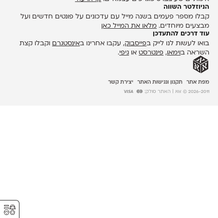
הניוזלטר השווה
קבלו מספר פעמים בשנה מייל עם עדכונים על פונטים חדשים ועל
מבצעים מיוחדים.
מלאו את המייל כאן
עוד דרכים להתעדכן
בואו לעשות לנו לייק ב
פייסבוק
, עקבו אחרינו ב
אינסטגרם
וקבלו קצת
השראה ב
וימאו
,
פינטרסט
או
גיפי
.
מפת אתר
תקנון ונגישות האתר
יצירת קשר
2026-2011 © אאא
| האתר סולק:
⚥︎