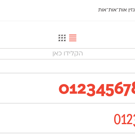
זין אות־אות־אות
חדש
חדש
יי
פלוני
קארמה
חדש
ט
פלוני יד
קדם סנס
פלוני מעוגל
קדם סריף
פונ
גל
פלוני צר
קרוואן
בואו 
מטרי
פעמון
שלוק
הפ
פריימריז
תעמולה
פרנק־רי
פרנק־רי צר
01234567
012