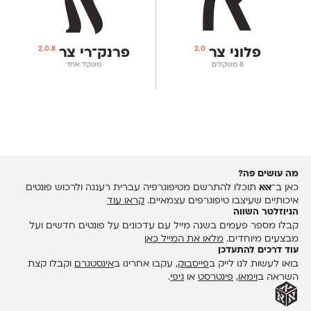
2.0.8
2.0
פלוני צר
פרנק־רי צר
‫8 משקלים
משקל אחד
מה עושים פה?
כאן ב־
אאא
תוכלו להתרשם מטיפוגרפיה עברית רעננה ולרכוש פונטים
איכותיים שעיצבו טיפוגרפים עצמאיים.
קראו עוד
הניוזלטר השווה
קבלו מספר פעמים בשנה מייל עם עדכונים על פונטים חדשים ועל
מבצעים מיוחדים.
מלאו את המייל כאן
עוד דרכים להתעדכן
בואו לעשות לנו לייק ב
פייסבוק
, עקבו אחרינו ב
אינסטגרם
וקבלו קצת
השראה ב
וימאו
,
פינטרסט
או
גיפי
.