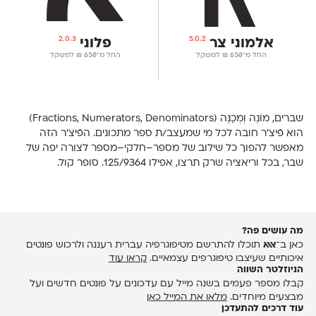
2.0.3
5.0.2
אלמוני צר
פלוני
החל מ־
650
₪
למשקל
החל מ־
650
₪
למשקל
שברים, מוֹנֶה וְמְכַנֶּה (Fractions, Numerators, Denominators)
הוא פֿיצ׳ר חובה לכל מי שמעצב/ת ספר מתכונים. הפֿיצ׳ר הזה
מאפשר להפוך כל שילוב של מספר–חלקי–מספר לצורה יפה של
שבר, בכל וריאציה שרק תרצו, אפילו 125/9364. סופר קול.
מה עושים פה?
כאן ב־
אאא
תוכלו להתרשם מטיפוגרפיה עברית רעננה ולרכוש פונטים
איכותיים שעיצבו טיפוגרפים עצמאיים.
קראו עוד
הניוזלטר השווה
קבלו מספר פעמים בשנה מייל עם עדכונים על פונטים חדשים ועל
מבצעים מיוחדים.
מלאו את המייל כאן
עוד דרכים להתעדכן