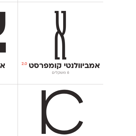
2.0
אמביוולנטי קומפרסט
אמ
‫6 משקלים