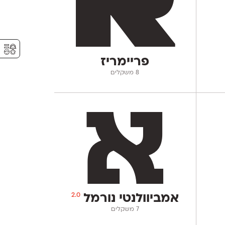
⚥︎
פריימריז
‫8 משקלים
2.0
אמביוולנטי נורמל
‫7 משקלים