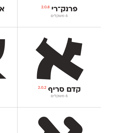
2.0.8
פרנק־רי
אס
‫6 משקלים
2.0.2
קדם סריף
‫6 משקלים