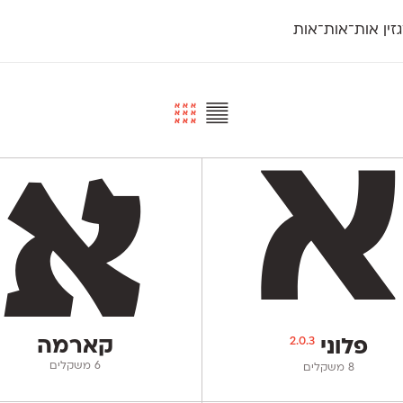
זין אות־אות־אות
חדש
חדש
יי
פלוני
קארמה
חדש
ט
פלוני יד
קדם סנס
פלוני מעוגל
קדם סריף
פונ
גל
פלוני צר
קרוואן
בואו 
מטרי
פעמון
שלוק
הפ
פריימריז
תעמולה
פרנק־רי
פרנק־רי צר
2.0.3
קארמה
פלוני
‫6 משקלים
‫8 משקלים