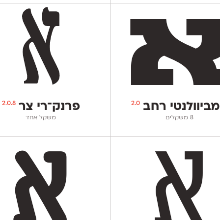
2.0.8
2.0
ביוולנטי רחב
פרנק־רי צר
‫8 משקלים
משקל אחד