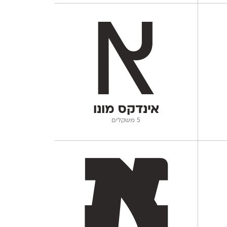
אינדקס מונו
‫5 משקלים