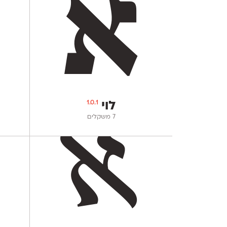
1.0.1
לוי
‫7 משקלים