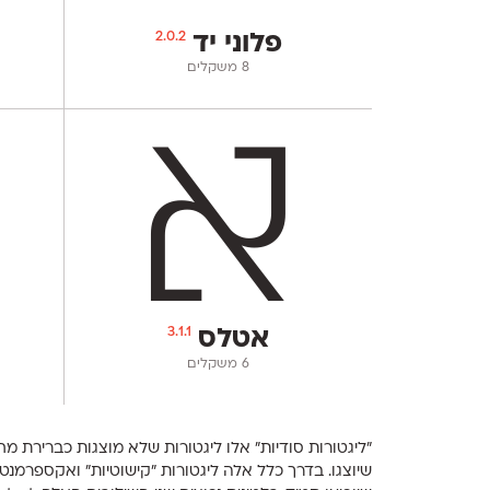
2.0.2
פלוני יד
‫8 משקלים
3.1.1
אטלס
‫6 משקלים
"ליגטורות סודיות" אלו ליגטורות שלא מוצגות כברירת מחד
שיוצגו. בדרך כלל אלה ליגטורות "קישוטיות" ואקספרמנ