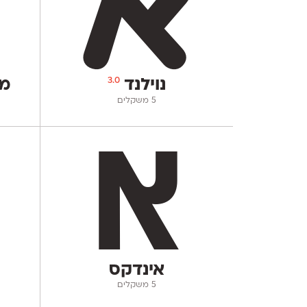
3.0
נוילנד
מו
‫5 משקלים
אינדקס
‫5 משקלים