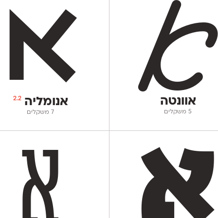
אוונטה
2.2
אנומליה
‫5 משקלים
‫7 משקלים