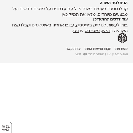
הניוזלטר השווה
קבלו מספר פעמים בשנה מייל עם עדכונים על פונטים חדשים ועל
מבצעים מיוחדים.
מלאו את המייל כאן
עוד דרכים להתעדכן
בואו לעשות לנו לייק ב
פייסבוק
, עקבו אחרינו ב
אינסטגרם
וקבלו קצת
השראה ב
וימאו
,
פינטרסט
או
גיפי
.
מפת אתר
תקנון ונגישות האתר
יצירת קשר
2026-2011 © אאא
| האתר סולק:
⚥︎