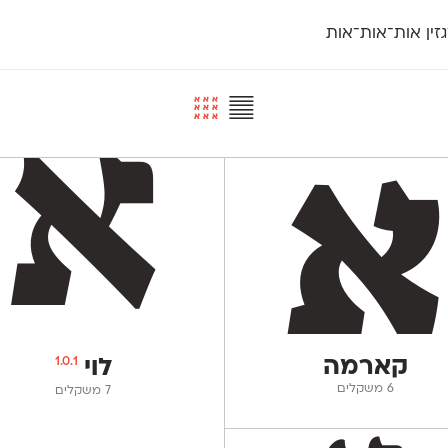
זין אות־אות־אות
חדש
חדש
יי
פלוני
קארמה
חדש
ט
פלוני יד
קדם סנס
פלוני מעוגל
קדם סריף
פונ
גל
פלוני צר
קרוואן
בואו 
מטרי
פעמון
שלוק
הפ
פריימריז
תעמולה
פרנק־רי
פרנק־רי צר
קארמה
1.0.1
לוי
‫6 משקלים
‫7 משקלים