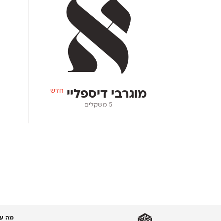
חדש
מוגרבי דיספליי
‫5 משקלים
מה עו