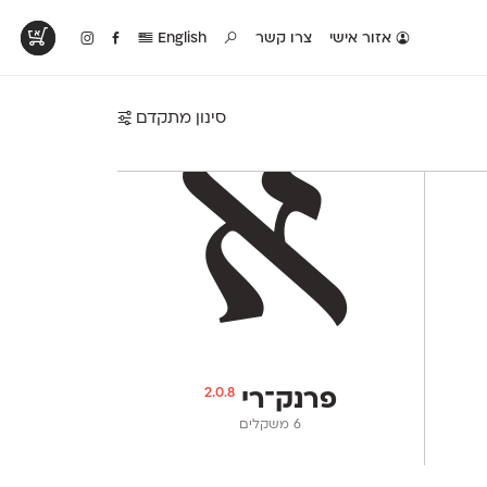
אזור אישי
צרו קשר
English
סינון מתקדם
טים בפעולה
קטלוג להדפסה
טבלת השוואה
לראות עיצובים
לאלו שאוהבים לבחון
טבלה עם כל המאפיינים
פים שנעשו עם
פונטים על־גבי דף A4
של הפונטים שלנו זה
ונטים שלנו
לבן מולבן
לצד זה
2.0.8
פרנק־רי
‫6 משקלים