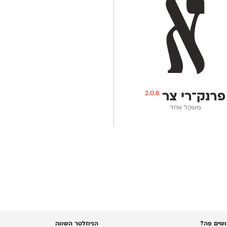
2.0.8
פרנק־רי צר
משקל אחד
שים פה?
הניוזלטר השווה