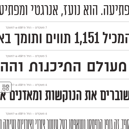
תיעה. הוא נועז, אנרגטי ומפתיע,
‫7 משקלים —
החל מ־
650
₪
למשקל
עבודות דו־לשוניות.
‫5 משקלים —
החל מ־
450
₪
למשקל
התיכנות וההייטק, פונט 
⚥︎
‫6 משקלים —
החל מ־
450
₪
למשקל
שוברים את הנוקשות ומאזנים או
‫6 משקלים —
החל מ־
450
₪
למשקל
פד. זה גופן הרפתקן ושאפתן בעל עושר צורני וצורניות נעימה 