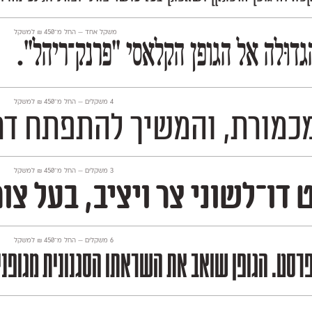
משקל אחד —
החל מ־
450
₪
למשקל
וּלה אל הגופן הקלאסי ״פרנק־ריהל״.
‫4 משקלים —
החל מ־
450
₪
למשקל
 להתפתח דרך הישענות על מקורות ה
‫3 משקלים —
החל מ־
450
₪
למשקל
רניות מעוגלת וחיננית. יש לו גישה ניואנ
‫6 משקלים —
החל מ־
450
₪
למשקל
מפרסט. הגופן שואב את השראתו הסגנונית מגופנ