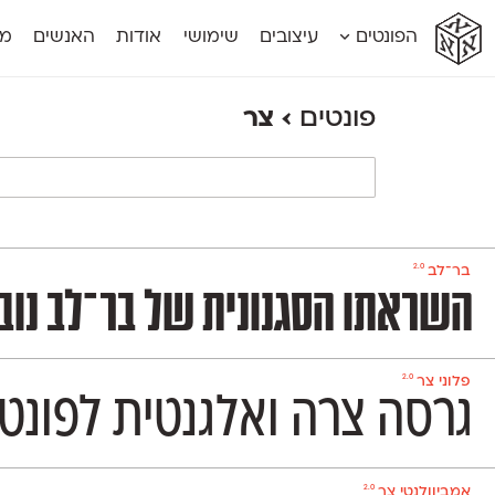
א
א
א
א
א
הפונטים
עיצובים
שימושי
אודות
האנשים
מג
א
אוונטה
אמביוולנטי קומפרסט
מוגרבי דיספל
אטלס
אמביוולנטי רחב
מוגרבי טקס
פונטים
›
צר
אינדקס
אנומליה
מכמורת
אינדקס מונו
אסימון דו־לשוני
מכמורת מעו
אלמוני
אפק
מקומי
אלמוני צר
בר־לב
נוילנד
אמביוולנטי נורמל
גלוריה
סטנגה
אמביוולנטי צר
לוי
סינופסיס
2.0
בר־לב
השראתו הסגנונית של בר־לב נובעת מגופנים ישראליים שהיו פופולריים בעול
2.0
פלוני צר
גרסה צרה ואלגנטית לפונט 
2.0
אמביוולנטי צר