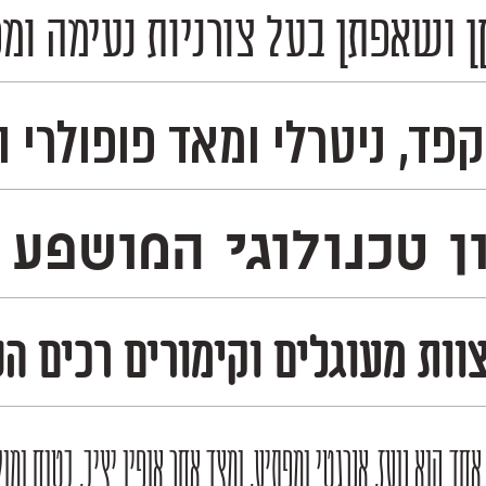
 ושאפתן בעל צורניות נעימה ומפ
לית, רוסית ובעוד 230 שפות לטיניות וקיריליות– ועל כן מדובר בפונט אידאלי לשימוש ב
כנולוגי המושפע מעולם 
צוות מעוגלים וקימורים רכים ה
 הוא נועז, אנרגטי ומפתיע, ומצד אחר אופיו יציב, בטוח ומוק