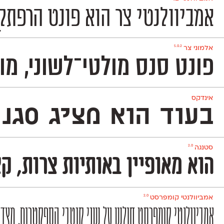
אמביוולנטי צר הוא פונט הרפתקן
5.0.2
אלמוני צר
פונט סנס מולטי־לשוני, מוקפד, ניטרלי ומאד פופולרי המכיל 1,151 תווים ותומך באנג
אינדקס
בעוד הוא מציג סגנון ט
2.0
סטנגה
הוא מאופיין באותיות צרות, ק
2.0
אמביוולנטי קומפרסט
אמביוולנטי קומפרסט חולש על שני קוטבי הספקטרום. מצד אחד