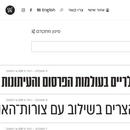
אזור אישי
צרו קשר
English
סינון מתקדם
טים בפעולה
קטלוג להדפסה
טבלת השוואה
לראות עיצובים
לאלו שאוהבים לבחון
טבלה עם כל המאפיינים
פים שנעשו עם
פונטים על־גבי דף A4
של הפונטים שלנו זה
ונטים שלנו
לבן מולבן
לצד זה
‫6 משקלים —
החל מ־
450
₪
למשקל
רעננות עכשווית. התוצאה היא פונט המתאים במיוחד לכותרות בולטות, מיתוג וס
‫8 משקלים —
החל מ־
450
₪
למשקל
צרים בשילוב עם צורות־האות
‫7 משקלים —
החל מ־
450
₪
למשקל