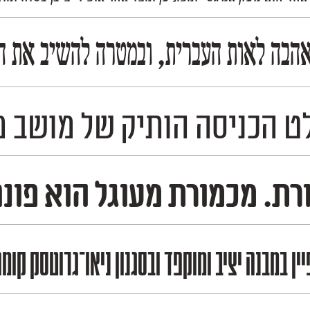
הבה לאות העברית, ובמטרה להשיב את הגד
סה הותיק של מושב מכמורת, והמשיך
גל הוא פונט דו־לשוני צר ויציב, בעל צו
ן במבנה יציב ומוקפד ובסגנון ניאו־גרוטסק קו