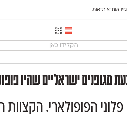
זין אות־אות־אות
חדש
חדש
יי
פלוני
קארמה
חדש
ט
פלוני יד
קדם סנס
פלוני מעוגל
קדם סריף
פונ
גל
פלוני צר
קרוואן
בואו 
מטרי
פעמון
שלוק
הפ
פריימריז
תעמולה
פרנק־רי
פרנק־רי צר
מות הפרסום והעיתונות בשנות ה־60 וה־70, מה שמעניק לו טאצ' נוסטלגי לצד 
פלוני הפופולארי. הקצוות ה