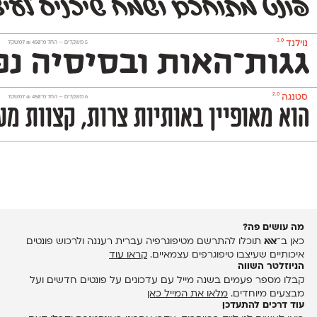
פונט מתוחכם ושמח שיכניס לעיצ
3.0
נוילנד
‫5 משקלים —
החל מ־
450
₪
למשקל
גגות־האות ובסיסיה נפ
2.0
סטנגה
‫6 משקלים —
החל מ־
450
₪
למשקל
הוא מאופיין באותיות צרות, קצוות מע
מה עושים פה?
כאן ב־
אאא
תוכלו להתרשם מטיפוגרפיה עברית רעננה ולרכוש פונטים
איכותיים שעיצבו טיפוגרפים עצמאיים.
קראו עוד
הניוזלטר השווה
קבלו מספר פעמים בשנה מייל עם עדכונים על פונטים חדשים ועל
מבצעים מיוחדים.
מלאו את המייל כאן
עוד דרכים להתעדכן