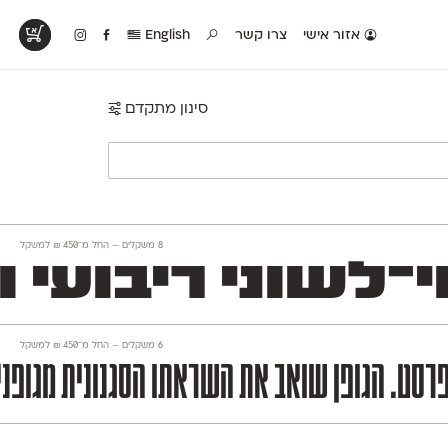
אזור אישי
צרו קשר
English
סינון מתקדם
טים בפעולה
קטלוג להדפסה
טבלת השוואה
לראות עיצובים
לאלו שאוהבים לבחון
טבלה עם כל המאפיינים
פים שנעשו עם
פונטים על־גבי דף A4
של הפונטים שלנו זה
ונטים שלנו
לבן מולבן
לצד זה
‫8 משקלים —
החל מ־
450
₪
למשקל
י ריבועי וחסון השו
‫6 משקלים —
החל מ־
450
₪
למשקל
מפרסט. הגופן שואב את השראתו הסגנונית מגופנ