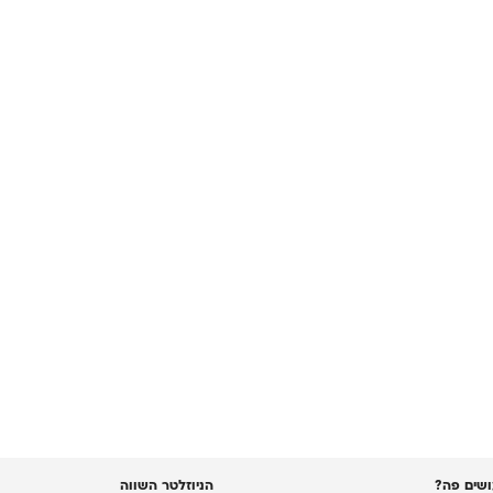
שים פה?
הניוזלטר השווה