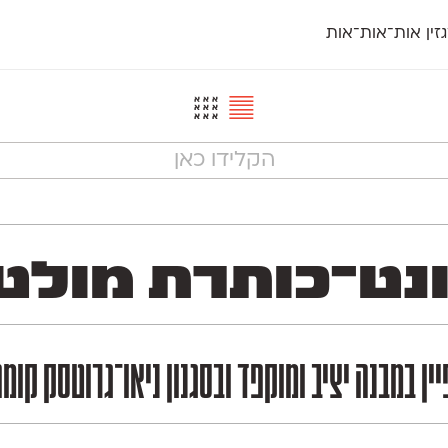
זין אות־אות־אות
חדש
חדש
יי
פלוני
קארמה
חדש
ט
פלוני יד
קדם סנס
פלוני מעוגל
קדם סריף
פונ
גל
פלוני צר
קרוואן
בואו 
מטרי
פעמון
שלוק
הפ
פריימריז
תעמולה
פרנק־רי
פרנק־רי צר
־כותרת מולטי־לשונ
ן במבנה יציב ומוקפד ובסגנון ניאו־גרוטסק קו