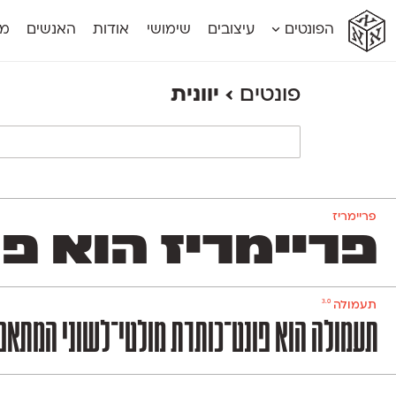
א
א
א
א
א
הפונטים
עיצובים
שימושי
אודות
האנשים
מג
א
אוונטה
אמביוולנטי קומפרסט
מוגרבי דיספל
אטלס
אמביוולנטי רחב
מוגרבי טקס
פונטים
›
יוונית
אינדקס
אנומליה
מכמורת
אינדקס מונו
אסימון דו־לשוני
מכמורת מעו
אלמוני
אפק
מקומי
אלמוני צר
בר־לב
נוילנד
אמביוולנטי נורמל
גלוריה
סטנגה
אמביוולנטי צר
לוי
סינופסיס
פריימריז
פריימריז הוא פונט
3.0
תעמולה
תעמולה הוא פונט־כותרת מולטי־לשוני המתאפיי