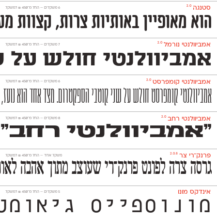
2.0
סטנגה
‫6 משקלים —
החל מ־
450
₪
למשקל
הוא מאופיין באותיות צרות, קצוות מע
2.0
אמביוולנטי נורמל
‫7 משקלים —
החל מ־
450
₪
למשקל
אמביוולנטי חולש על שנ
2.0
אמביוולנטי קומפרסט
‫6 משקלים —
החל מ־
450
₪
למשקל
אמביוולנטי קומפרסט חולש על שני קוטבי הספקטרום. מצד אחד הוא נועז, אנ
2.0
אמביוולנטי רחב
‫8 משקלים —
החל מ־
450
₪
למשקל
״אמביוולנטי רחב״ 
2.0.8
פרנק־רי צר
משקל אחד —
החל מ־
450
₪
למשקל
גרסה צרה לפונט פרנק־רי שעוצב מתוך אהבה לאות
אינדקס מונו
‫5 משקלים —
החל מ־
450
₪
למשקל
מונוספייס גיאומטרי ואקסצנטרי ה