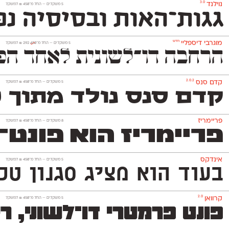
3.0
נוילנד
‫5 משקלים —
החל מ־
450
₪
למשקל
גגות־האות ובסיסיה נפ
חדש
מוגרבי דיספליי
‫5 משקלים —
החל מ־
450
292
₪
למשקל
הרחבה דו־לשונית לאחד הפונטים האהובים בספריית אאא. המשפח
2.0.2
קדם סנס
‫5 משקלים —
החל מ־
450
₪
למשקל
קדם סנס נולד מתוך 
פריימריז
‫8 משקלים —
החל מ־
450
₪
למשקל
פריימריז הוא פונט־כות
אינדקס
‫5 משקלים —
החל מ־
450
₪
למשקל
בעוד הוא מציג סגנון טכנולו
2.0
קרוואן
‫5 משקלים —
החל מ־
450
₪
למשקל
פונט פרמטרי דו־לשוני, 