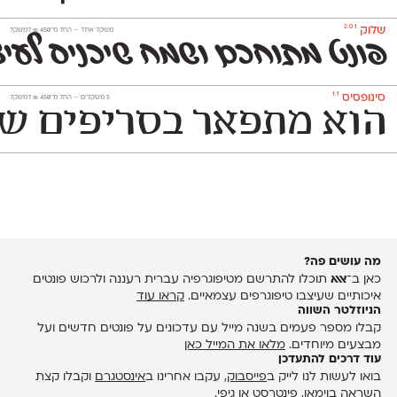
2.0.1
שלוק
משקל אחד —
החל מ־
450
₪
למשקל
פונט מתוחכם ושמח שיכניס לעיצ
1.1
סינופסיס
‫5 משקלים —
החל מ־
450
₪
למשקל
הוא מתפאר בסריפים שאפ
מה עושים פה?
כאן ב־
אאא
תוכלו להתרשם מטיפוגרפיה עברית רעננה ולרכוש פונטים
איכותיים שעיצבו טיפוגרפים עצמאיים.
קראו עוד
הניוזלטר השווה
קבלו מספר פעמים בשנה מייל עם עדכונים על פונטים חדשים ועל
מבצעים מיוחדים.
מלאו את המייל כאן
עוד דרכים להתעדכן
בואו לעשות לנו לייק ב
פייסבוק
, עקבו אחרינו ב
אינסטגרם
וקבלו קצת
השראה ב
וימאו
,
פינטרסט
או
גיפי
.