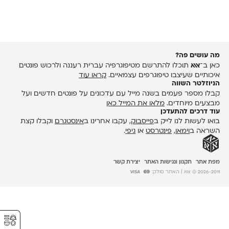
מה עושים פה?
כאן ב־
אאא
תוכלו להתרשם מטיפוגרפיה עברית רעננה ולרכוש פונטים
איכותיים שעיצבו טיפוגרפים עצמאיים.
קראו עוד
הניוזלטר השווה
קבלו מספר פעמים בשנה מייל עם עדכונים על פונטים חדשים ועל
מבצעים מיוחדים.
מלאו את המייל כאן
עוד דרכים להתעדכן
בואו לעשות לנו לייק ב
פייסבוק
, עקבו אחרינו ב
אינסטגרם
וקבלו קצת
השראה ב
וימאו
,
פינטרסט
או
גיפי
.
מפת אתר
תקנון ונגישות האתר
יצירת קשר
2026-2011 © אאא
| האתר סולק:
⚥︎