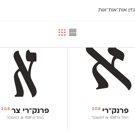
זין אות־אות־אות
חדש
חדש
יי
פלוני
קארמה
חדש
ט
פלוני יד
קדם סנס
פלוני מעוגל
קדם סריף
פונ
גל
פלוני צר
קרוואן
בואו 
מטרי
פעמון
שלוק
הפ
פריימריז
תעמולה
פרנק־רי
פרנק־רי צר
2.0.8
2.0.8
פרנק־רי
פרנק־רי צר
החל מ־
450
₪
למשקל
החל מ־
450
₪
למשקל