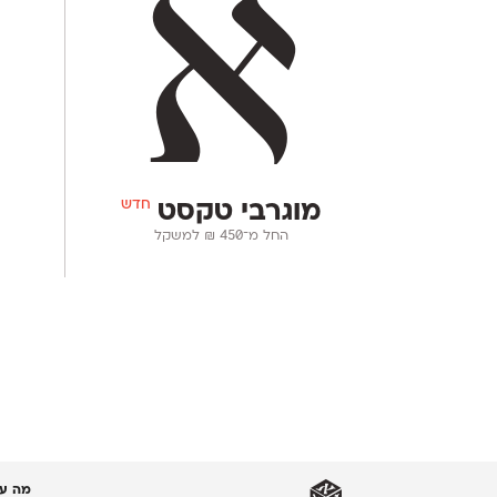
חדש
מוגרבי טקסט
החל מ־
450
₪
למשקל
מה עו