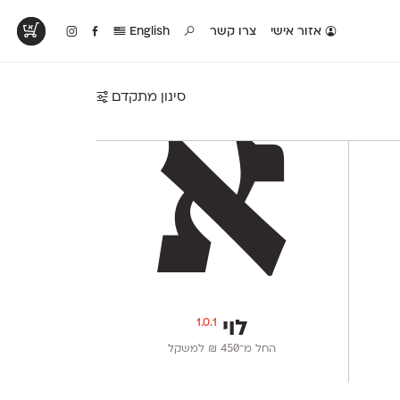
אזור אישי
צרו קשר
English
סינון מתקדם
טים בפעולה
קטלוג להדפסה
טבלת השוואה
לראות עיצובים
לאלו שאוהבים לבחון
טבלה עם כל המאפיינים
פים שנעשו עם
פונטים על־גבי דף A4
של הפונטים שלנו זה
ונטים שלנו
לבן מולבן
לצד זה
1.0.1
לוי
החל מ־
450
₪
למשקל