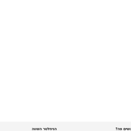
שים פה?
הניוזלטר השווה