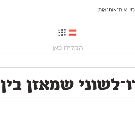
זין אות־אות־אות
חדש
חדש
יי
פלוני
קארמה
חדש
ט
פלוני יד
קדם סנס
פלוני מעוגל
קדם סריף
פונ
גל
פלוני צר
קרוואן
בואו 
מטרי
פעמון
שלוק
הפ
פריימריז
תעמולה
פרנק־רי
פרנק־רי צר
־לשוני שמאזן בין 