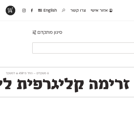
אזור אישי
צרו קשר
English
סינון מתקדם
טים בפעולה
קטלוג להדפסה
טבלת השוואה
לראות עיצובים
לאלו שאוהבים לבחון
טבלה עם כל המאפיינים
פים שנעשו עם
פונטים על־גבי דף A4
של הפונטים שלנו זה
ונטים שלנו
לבן מולבן
לצד זה
‫6 משקלים —
החל מ־
450
₪
למשקל
זרימה קליגרפית לי