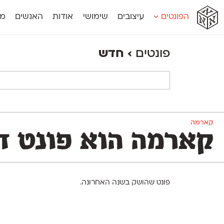
א
א
א
א
א
הפונטים
עיצובים
שימושי
אודות
האנשים
מג
א
אוונטה
אמביוולנטי קומפרסט
מוגרבי דיספל
אטלס
אמביוולנטי רחב
מוגרבי טקס
פונטים
›
חדש
אינדקס
אנומליה
מכמורת
אינדקס מונו
אסימון דו־לשוני
מכמורת מעו
אלמוני
אפק
מקומי
אלמוני צר
בר־לב
נוילנד
אמביוולנטי נורמל
גלוריה
סטנגה
אמביוולנטי צר
לוי
סינופסיס
קארמה
קארמה הוא פונט דו
פונט שהושק בשנה האחרונה.