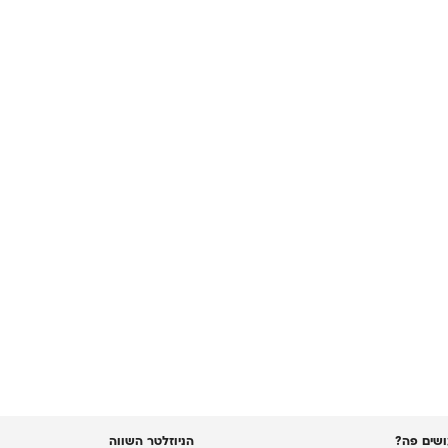
שים פה?
הניוזלטר השווה