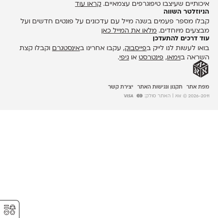
איכותיים שעיצבו טיפוגרפים עצמאיים.
קראו עוד
הניוזלטר השווה
קבלו מספר פעמים בשנה מייל עם עדכונים על פונטים חדשים ועל
מבצעים מיוחדים.
מלאו את המייל כאן
עוד דרכים להתעדכן
בואו לעשות לנו לייק ב
פייסבוק
, עקבו אחרינו ב
אינסטגרם
וקבלו קצת
השראה ב
וימאו
,
פינטרסט
או
גיפי
.
מפת אתר
תקנון ונגישות האתר
יצירת קשר
2026-2011 © אאא
| האתר סולק:
⚥︎