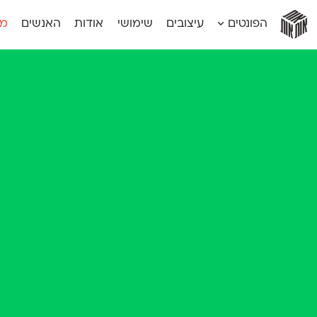
אות
אות
אות
אות
אות
הפונטים
עיצובים
שימושי
אודות
האנשים
מג
אות
אוונטה
אמביוולנטי קומפרסט
מוגרבי דיספל
אטלס
אמביוולנטי רחב
מוגרבי טקס
אינדקס
אנומליה
מכמורת
אינדקס מונו
אסימון דו־לשוני
מכמורת מעו
אלמוני
אפק
מקומי
אלמוני צר
בר־לב
נוילנד
אמביוולנטי נורמל
גלוריה
סטנגה
אמביוולנטי צר
לוי
סינופסיס