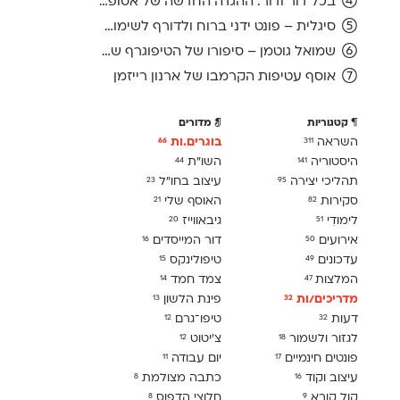
בכל דור ודור: ההגדה החדשה של אסופה, מהדורת 2026
סיגלית – פונט ידני ברוח ולדורף לשימוש חופשי
שמואל גוטמן – סיפורו של הטיפוגרף שמאחורי גופני מיקרוסופט, כפי שנחשף בארכיון של נינתו
אוסף עטיפות הקרמבו של ארנון רייזמן
קטגוריות
מדורים
השראה
בוגרים.ות
66
311
היסטוריה
השו״ת
44
141
תהליכי יצירה
עיצוב בחו"ל
23
95
סקירות
האוסף שלי
21
82
לימודִי
גיבאווייז
20
51
אירועים
דור המייסדים
16
50
עדכונים
טיפולינקס
15
49
המלצות
צמד חמד
14
47
מדריכים/ות
פינת הלשון
13
32
דעות
טיפו־גרם
12
32
לגזור ולשמור
צ׳יטוט
12
18
פונטים חינמיים
יום עבודה
11
17
עיצוב וקוד
כתבה מצולמת
8
16
קול קורא
חלוצי הדפוס
8
9