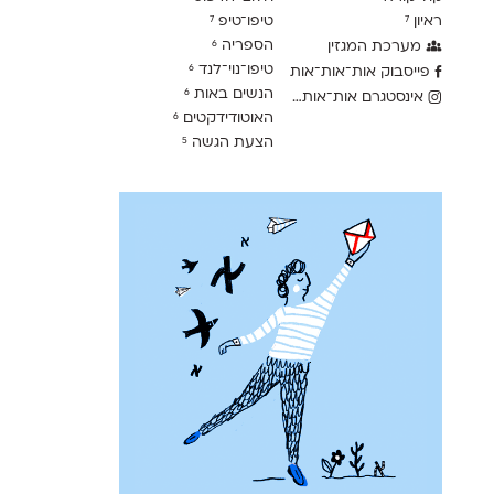
ראיון
טיפו־טיפ
7
7
הספריה
מערכת המגזין
6
טיפו־נוי־לנד
6
פייסבוק אות־אות־אות
הנשים באות
6
אינסטגרם אות־אות־אות
האוטודידקטים
6
הצעת הגשה
5