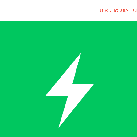
זין אות־אות־אות
חדש
חדש
יי
פלוני
קארמה
חדש
ט
פלוני יד
קדם סנס
פלוני מעוגל
קדם סריף
פונ
גל
פלוני צר
קרוואן
בואו 
מטרי
פעמון
שלוק
הפ
פריימריז
תעמולה
פרנק־רי
פרנק־רי צר