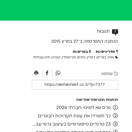
7
תגובות
הכתבה התפרסמה ב־27 ב
מרץ 2015
מדריכים/ות
בוגרים.ות
אתר
,
בוגרים
,
דומיין
,
טיפים
,
פורטפוליו
,
קארגו
,
תיק עבודות
שתפו:
הכתבות הנקראות־אות־אות
פרס אאא לשינוי חברתי 2026
כך תשרדו את עונת תערוכות הבוגרים
23 טרנדים טיפוגרפיים בעיצוב גרפי עברי, ועוד אחד לשנה הבאה