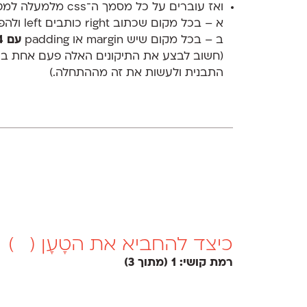
ואז עוברים על כל מסמך ה־css מלמעלה למטה לאט־לאט, שורה־שורה:
א – בכל מקום שכתוב right כותבים left ולהפך.
ב – בכל מקום שיש margin או padding
עם 4 מספרים
(חשוב לבצע את התיקונים האלה פעם אחת בצ
התבנית ולעשות את זה מההתחלה.)
כיצד להחביא את הטָעָן (
)
רמת קושי: 1 (מתוך 3)