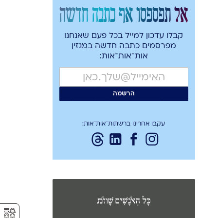
אל תפספסו אף כתבה חדשה
קבלו עדכון למייל בכל פעם שאנחנו
מפרסמים כתבה חדשה במגזין
אות־אות־אות:
עקבו אחרינו ברשתות־אות־אות:
⚥︎