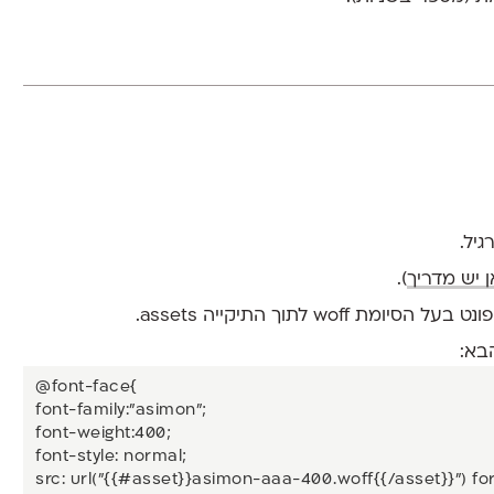
יל.
 יש מדריך
).
w לתוך התיקייה assets.
@font-face{

font-family:"asimon";

font-weight:400;

font-style: normal;

src: url("{{#asset}}asimon-aaa-400.woff{{/asset}}") for