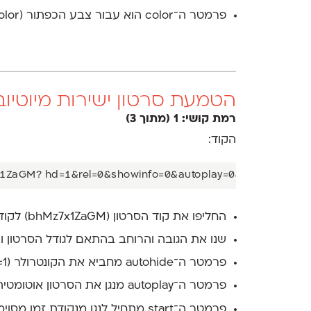
פרמטר ה־color הוא עבור צבע הכפתור (hex color).
הטמעת סרטון ישירות מיוטיוב
רמת קושי: 1 (מתוך 3)
הקוד:
החליפו את קוד הסרטון (bhMz7x1ZaGM) לקוד הסרטון שלכם.
שנו את הגובה והרוחב בהתאם לגודל הסרטון 
פרמטר ה־autohide מחביא את הקונטרולר (1=חיובי, 0=שלילי).
פרמטר ה־autoplay מנגן את הסרטון אוטומטית.
פרמטר ה־start מתחיל לנגן מנקודת זמן מסוימת (מספר בשניות).