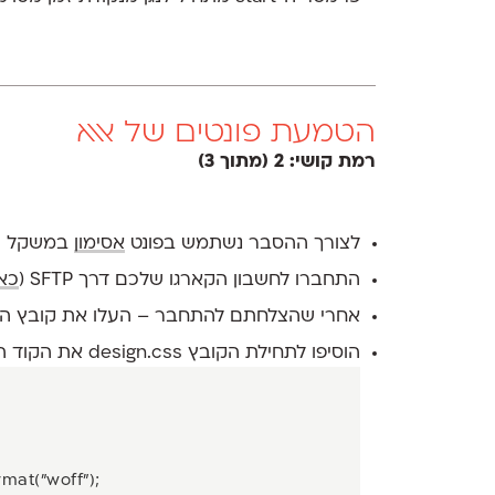
הטמעת פונטים של אאא
רמת קושי: 2 (מתוך 3)
לצורך ההסבר נשתמש בפונט
אסימון
במשקל רג
התחברו לחשבון הקארגו שלכם דרך SFTP (
כאן
אחרי שהצלחתם להתחבר – העלו את קובץ הפונט בעל הסיומת off
הוסיפו לתחילת הקובץ design.css את הקוד הבא:
mat("woff");
