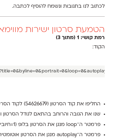
לכתוב לנו בתגובות ונשמח להוסיף לכתבה.
הטמעת סרטון ישירות מווימאו
רמת קושי: 1 (מתוך 3)
הקוד:
החליפו את קוד הסרטון (54626679) לקוד הסרטון שלכם.
שנו את הגובה והרוחב בהתאם לגודל הסרטון 
פרמטר ה־loop מנגן את הסרטון בלופ (1=חיובי, 0=שלילי).
פרמטר ה־autoplay מנגן את הסרטון אוטומטית.