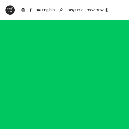
אזור אישי
צרו קשר
English
טים בפעולה
קטלוג להדפסה
טבלת השוואה
לראות עיצובים
לאלו שאוהבים לבחון
טבלה עם כל המאפיינים
פים שנעשו עם
פונטים על־גבי דף A4
של הפונטים שלנו זה
ונטים שלנו
לבן מולבן
לצד זה