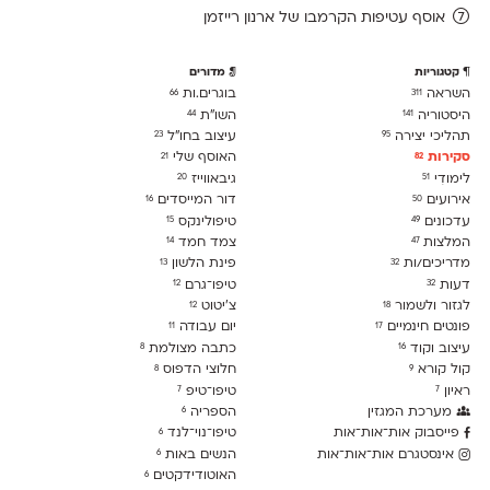
אוסף עטיפות הקרמבו של ארנון רייזמן
קטגוריות
מדורים
השראה
בוגרים.ות
66
311
היסטוריה
השו״ת
44
141
תהליכי יצירה
עיצוב בחו"ל
23
95
סקירות
האוסף שלי
21
82
לימודִי
גיבאווייז
20
51
אירועים
דור המייסדים
16
50
עדכונים
טיפולינקס
15
49
המלצות
צמד חמד
14
47
מדריכים/ות
פינת הלשון
13
32
דעות
טיפו־גרם
12
32
לגזור ולשמור
צ׳יטוט
12
18
פונטים חינמיים
יום עבודה
11
17
עיצוב וקוד
כתבה מצולמת
8
16
קול קורא
חלוצי הדפוס
8
9
ראיון
טיפו־טיפ
7
7
מערכת המגזין
הספריה
6
פייסבוק אות־אות־אות
טיפו־נוי־לנד
6
אינסטגרם אות־אות־אות
הנשים באות
6
האוטודידקטים
6