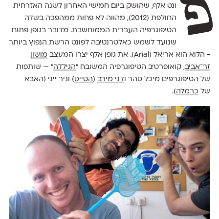
פ
ונט אלף, שהושק ביום חמישי האחרון לשנה האזרחית
החולפת (2012), מהווה לא פחות ממהפכה בשדה
הטיפוגרפיה העברית הממוחשבת. מדובר בגופן פתוח
שנועד לשמש כאלטרנטיבה לפונט הרשת הנפוץ ביותר
- הלוא הוא אריאל (Arial). את גופן אלף יצרו המעצב
מושון
זר־אביב
, קואופרטיב הטיפוגרפיה המשובח "
הגילדה
" — שותפות
של הטיפוגרפים מיכל סהר ו
דני מירב
(
הטייס
) וניר ייני (האבא
של
כרמלה
).