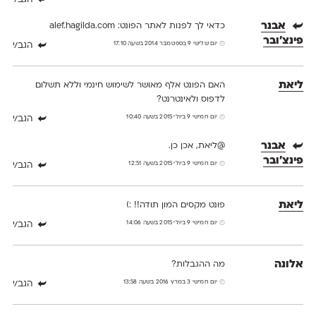
אבנר
כדאי לך לפנות לאתר הפונט: alef.hagilda.com
פינצ'ובר
יום שלישי 9 בספטמבר 2014 בשעה 17:10
הגב/י
ליאת
האם הפונט אלף מאושר לשימוש חינמי וללא תשלום
לדפוס ולאינטרנט?
יום חמישי 9 ביולי 2015 בשעה 10:40
הגב/י
אבנר
@ליאת, אכן כן.
פינצ'ובר
יום חמישי 9 ביולי 2015 בשעה 12:51
הגב/י
ליאת
פונט מקסים המון תודה!! :)
יום חמישי 9 ביולי 2015 בשעה 14:06
הגב/י
אלונה
מה ההגבלות?
יום חמישי 3 במרץ 2016 בשעה 13:58
הגב/י