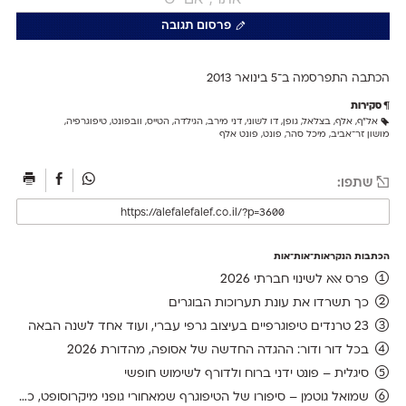
פרסום תגובה
הכתבה התפרסמה ב־5 ב
ינואר 2013
סקירות
אל״ף
,
אלף
,
בצלאל
,
גופן
,
דו לשוני
,
דני מירב
,
הגילדה
,
הטייס
,
וובפונט
,
טיפוגרפיה
,
מושון זר־אביב
,
מיכל סהר
,
פונט
,
פונט אלף
שתפו:
הכתבות הנקראות־אות־אות
פרס אאא לשינוי חברתי 2026
כך תשרדו את עונת תערוכות הבוגרים
23 טרנדים טיפוגרפיים בעיצוב גרפי עברי, ועוד אחד לשנה הבאה
בכל דור ודור: ההגדה החדשה של אסופה, מהדורת 2026
סיגלית – פונט ידני ברוח ולדורף לשימוש חופשי
שמואל גוטמן – סיפורו של הטיפוגרף שמאחורי גופני מיקרוסופט, כפי שנחשף בארכיון של נינתו