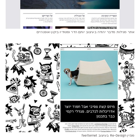
אתר מגילות מדבר יהודה בעיצוב יותם הדר וסטודיו ביקון-אופנהיים
מגזין Re-Design בעיצוב feelternet