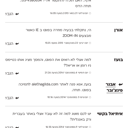
אלף.. האם תוכלו להתקשר אלי? 03-9380634..
תודה הדס
יום שלישי 21 במאי 2013 בשעה 16:05
הגב/י
אורן
הי, נתקלתי בבעיה מוזרה בפונט ב IE כאשר
מבצעים ZOOM-IN
יום רביעי 23 באוקטובר 2013 בשעה 15:25
הגב/י
בועז
למה אצלי לא רואים את הפונט, והמסך מציג אותו כטיימס
ניו רומן או אריאל?
יום חמישי 4 בספטמבר 2014 בשעה 21:26
הגב/י
אבנר
בועז, אנא פנה לאתר alef.hagilda.com לתמיכה
פינצ'ובר
בפונט. תודה.
יום שישי 5 בספטמבר 2014 בשעה 10:16
הגב/י
איתיאל בקשי
יש לכם מושג למה זה לא עובד אצלי באתר בעברית
ורק באנגלית?
יום שלישי 9 בספטמבר 2014 בשעה 16:55
הגב/י