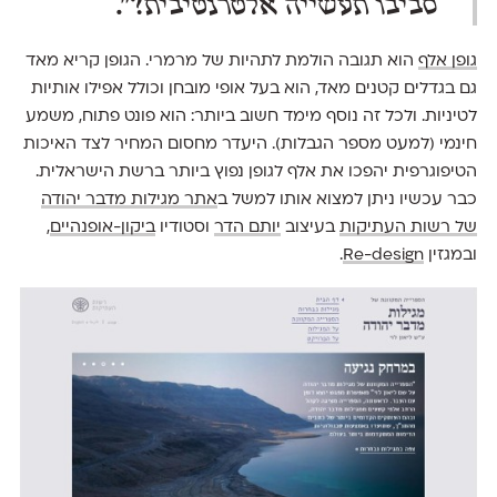
סביבו תעשייה אלטרנטיבית?".
גופן אלף
הוא תגובה הולמת לתהיות של מרמרי. הגופן קריא מאד
גם בגדלים קטנים מאד, הוא בעל אופי מובחן וכולל אפילו אותיות
לטיניות. ולכל זה נוסף מימד חשוב ביותר: הוא פונט פתוח, משמע
חינמי (למעט מספר הגבלות). היעדר מחסום המחיר לצד האיכות
הטיפוגרפית יהפכו את אלף לגופן נפוץ ביותר ברשת הישראלית.
כבר עכשיו ניתן למצוא אותו למשל ב
אתר מגילות מדבר יהודה
של רשות העתיקות
בעיצוב
יותם הדר
וסטודיו
ביקון-אופנהיים
,
ובמגזין
Re-design
.