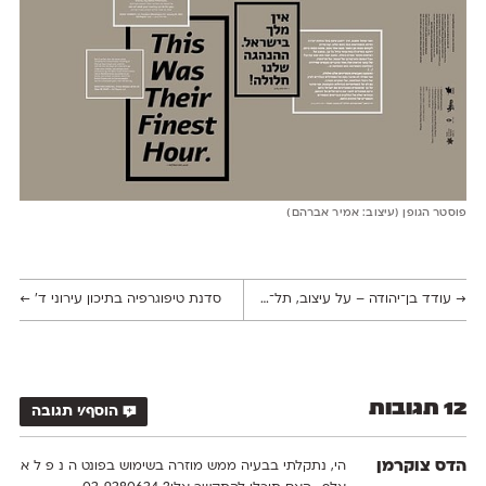
פוסטר הגופן (עיצוב: אמיר אברהם)
→
עודד בן־יהודה – על עיצוב, תל־אביב, וחיים בין ורוד מג'נטה לשחור מוחלט
סדנת טיפוגרפיה בתיכון עירוני ד'
←
12 תגובות
הוסף/י תגובה
הדס צוקרמן
הי, נתקלתי בבעיה ממש מוזרה בשימוש בפונט ה נ פ ל א