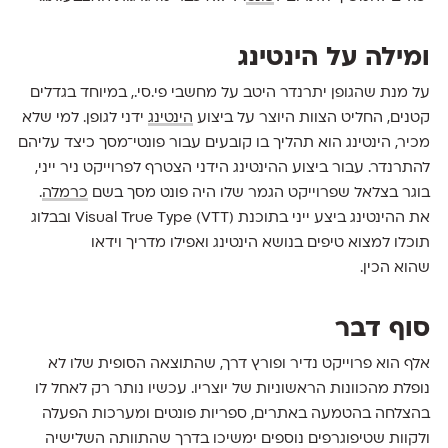
ומילה על הינטינג
על מנת שהגופן יתרנדר היטב על מחשבי פי.סי., במיוחד בגדלים
קטנים, החליט הצוות היוצר על ביצוע
הינטינג
ידני לגופן. למי שלא
מכיר, הינטינג הוא תהליך בו קובעים עבור פונטי־מסך כיצד עליהם
להתרנדר. עבור ביצוע ההינטינג הידני הצטרף לפרוייקט ניר ייני,
בוגר בצלאל שפרוייקט הגמר שלו היה פונט מסך בשם
כרמלה
.
את ההינטינג ביצע ייני בתוכנת (Visual True Type (VTT ובבלוג
תוכלו למצוא טיפים בנושא הינטינג ואפילו מדריך וידאו
שהוא הכין.
סוף דבר
אלף הוא פרוייקט נדיר ופורץ דרך, שהתוצאה הסופית שלו לא
נופלת מהכוונות הראשוניות של יוצריו. עכשיו נותר רק לאחל לו
בהצלחה בהטמעה באתרים, ספריות פונטים ומערכות הפעלה
ולקוות שטיפוגרפים נוספים ימשיכו בדרך שהתוותה השלישיה