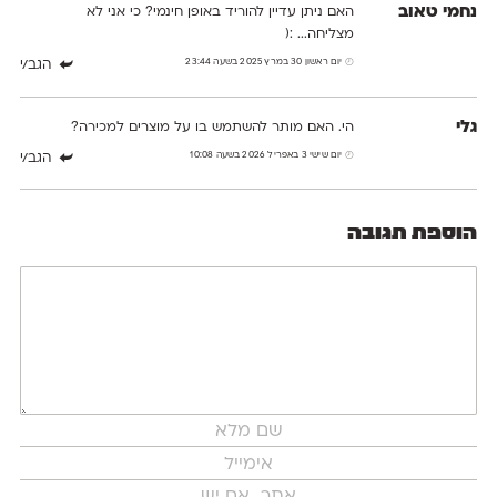
נחמי טאוב
האם ניתן עדיין להוריד באופן חינמי? כי אני לא
מצליחה... :(
יום ראשון 30 במרץ 2025 בשעה 23:44
הגב/י
גלי
הי. האם מותר להשתמש בו על מוצרים למכירה?
יום שישי 3 באפריל 2026 בשעה 10:08
הגב/י
הוספת תגובה