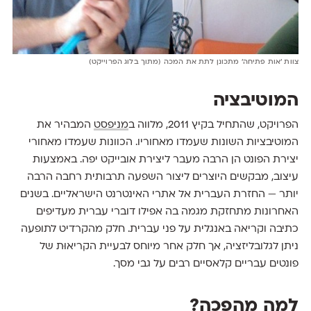
צוות 'אות פתיחה' מתכונן לתת את המכה (מתוך בלוג הפרוייקט)
המוטיבציה
הפרויקט, שהתחיל בקיץ 2011, מלווה ב
מניפסט
המבהיר את
המוטיבציות השונות שעמדו מאחוריו. הכוונות שעמדו מאחורי
יצירת הפונט הן הרבה מעבר ליצירת אובייקט יפה. באמצעות
עיצוב, מבקשים היוצרים ליצור השפעה תרבותית רחבה הרבה
יותר — החזרת העברית אל אתרי האינטרנט הישראליים. בשנים
האחרונות מתחזקת מגמה בה אפילו דוברי עברית מעדיפים
כתיבה וקריאה באנגלית על פני עברית. חלק מהקרדיט לתופעה
ניתן לגלובליזציה, אך חלק אחר מיוחס לבעיית הקריאוּת של
פונטים עבריים קלאסיים רבים על גבי מסך.
למה מהפכה?