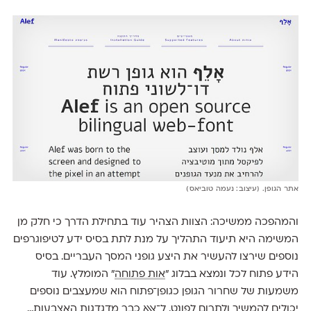
אתר הגופן. (עיצוב: נעמה טוביאס)
והמהפכה ממשיכה: הצוות הצהיר עוד בתחילת הדרך כי חלק מן
המשימה היא תיעוד התהליך על מנת לתת בסיס ידע לטיפוגרפים
נוספים שירצו להעשיר את היצע גופני המסך העבריים. בסיס
הידע פתוח לכל ונמצא בבלוג "
אות פתוחה
" המומלץ. עוד
משמעות של שחרור הגופן כגופן־פתוח הוא שמעצבים נוספים
יכולים להמשיך ולתרום ל
פונט
. ל־אאא כבר מדגדגות האצבעות...