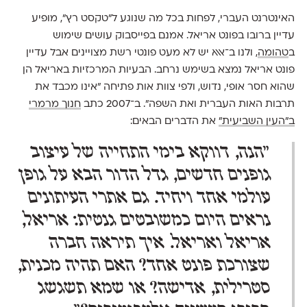
האינטרנט העברי, לפחות בכל מה שנוגע ל"טקסט רץ", מופיע
עדיין ברובו בפונט אריאל. אמנם בפייסבוק עושים שימוש
ב
טהומה
, ולנו ב־אאא יש לא מעט פונטי רשת מצויינים אבל עדיין
פונט אריאל נמצא בשימש נרחב. הבעיות המרכזיות באריאל הן
שהוא חסר אופי, נדוש, ולפי צוות אות פתיחה "אינו מכבד את
תרבות האות העברית ואת השפה". ב־2007 כתב
חנוך מרמרי
ב"העין השביעית"
את הדברים הבאים:
"הנה, דווקא בימי התחייה של עיצוב
גופנים חדשים, גדל הדור הבא על גופן
עולמי אחד ויחיד. גם אתרי העיתונים
נראים היום כמשובטים גנטית: אריאל,
אריאל ואריאל. איך תיראה חברה
שצורכת פונט אחד? האם תהיה מכנית,
סטרילית, אדישה? או שמא תשגשג