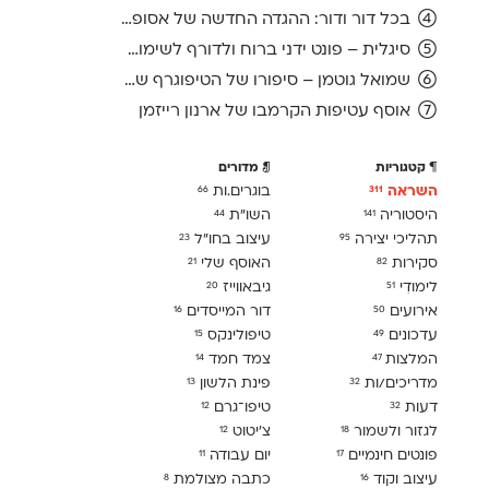
בכל דור ודור: ההגדה החדשה של אסופה, מהדורת 2026
סיגלית – פונט ידני ברוח ולדורף לשימוש חופשי
שמואל גוטמן – סיפורו של הטיפוגרף שמאחורי גופני מיקרוסופט, כפי שנחשף בארכיון של נינתו
אוסף עטיפות הקרמבו של ארנון רייזמן
קטגוריות
מדורים
השראה
בוגרים.ות
66
311
היסטוריה
השו״ת
44
141
תהליכי יצירה
עיצוב בחו"ל
23
95
סקירות
האוסף שלי
21
82
לימודִי
גיבאווייז
20
51
אירועים
דור המייסדים
16
50
עדכונים
טיפולינקס
15
49
המלצות
צמד חמד
14
47
מדריכים/ות
פינת הלשון
13
32
דעות
טיפו־גרם
12
32
לגזור ולשמור
צ׳יטוט
12
18
פונטים חינמיים
יום עבודה
11
17
עיצוב וקוד
כתבה מצולמת
8
16