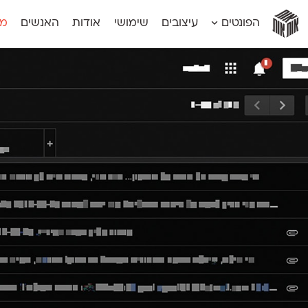
אות
אות
אות
אות
אות
הפונטים
עיצובים
שימושי
אודות
האנשים
מג
אות
אוונטה
אמביוולנטי קומפרסט
מוגרבי דיספל
אטלס
אמביוולנטי רחב
מוגרבי טקס
אינדקס
אנומליה
מכמורת
אינדקס מונו
אסימון דו־לשוני
מכמורת מעו
אלמוני
אפק
מקומי
אלמוני צר
בר־לב
נוילנד
אמביוולנטי נורמל
גלוריה
סטנגה
אמביוולנטי צר
לוי
סינופסיס