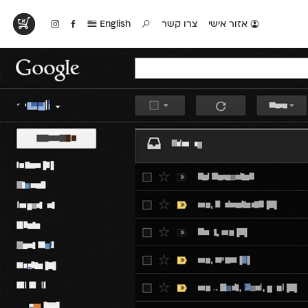
אזור אישי
צרו קשר
English
טים בפעולה
קטלוג להדפסה
טבלת השוואה
לראות עיצובים
לאלו שאוהבים לבחון
טבלה עם כל המאפיינים
פים שנעשו עם
פונטים על־גבי דף A4
של הפונטים שלנו זה
ונטים שלנו
לבן מולבן
לצד זה