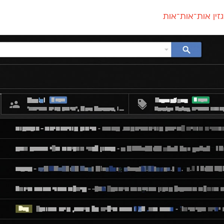
זין אות־אות־אות
חדש
חדש
יי
פלוני
קארמה
חדש
ט
פלוני יד
קדם סנס
פלוני מעוגל
קדם סריף
פונ
גל
פלוני צר
קרוואן
בואו 
מטרי
פעמון
שלוק
הפ
פריימריז
תעמולה
פרנק־רי
פרנק־רי צר