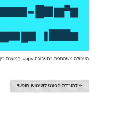
העבודה משתתפת בתערוכת oops, המוצגת בין התאריכים 27.3.2015 - 31.5.2015 בבית הנסן, ירושלים.
להורדת הפונט לשימוש חופשי