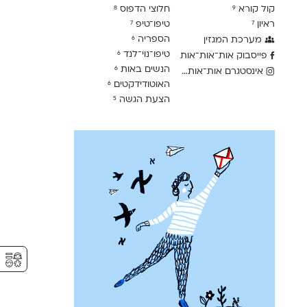
קול קורא
חלוצי הדפוס
8
9
ראיון
טיפו־טיפ
7
7
הספריה
מערכת המגזין
6
טיפו־נוי־לנד
6
פייסבוק אות־אות־אות
הנשים באות
6
אינסטגרם אות־אות־אות
האוטודידקטים
6
הצעת הגשה
5
⚥︎