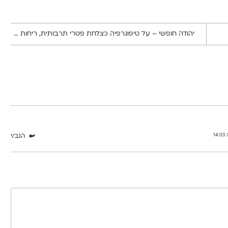
יהודה חופשי – על טיפוגרפיה כצלחת פטרי תרבותית, ריחות שמגלים סודות, והחיפוש אחר מקום בעולם
הגב/י