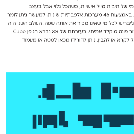
י של תיבות מייל אישיות, כשהכל גלוי אבל בעצם
נסתר. בעולם היום קיימות 7000 שפות שנכתבות באמצעות 46 מערכות אלפבתיות שונות, למעשה ניתן לומר
׳יבריש לכל מי שאינו מכיר את אותה שפה. השלב השני היה
לקחת את הטעות שנוצרה צעד אחד קדימה וליצור פונט מוקלד אמיתי. בעזרתם של אאא נברא הגופן Cube