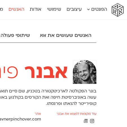
א
א
א
א
א
הפונטים
עיצובים
שימושי
אודות
האנשים
מג
א
אוונטה
אמביוולנטי קומפרסט
מוגרבי דיספל
אטלס
אמביוולנטי רחב
מוגרבי טקס
אינדקס
אנומליה
מכמורת
האנשים שעושים את אאא
שיתופי פעולה
אינדקס מונו
אסימון דו־לשוני
מכמורת מעו
אלמוני
אפק
מקומי
אלמוני צר
בר־לב
נוילנד
אמביוולנטי נורמל
גלוריה
סטנגה
אמביוולנטי צר
לוי
סינופסיס
אבנר
פינ
בוגר הפקולטה לארכיטקטורה בטכניון, שם סיים תואר 
עשה באוניברסיטת חיפה ואת הקורסים בקולנוע באוני
קופירייטר להנאתו ופרנסתו.
עוד מקומות למצוא את אבנר
אתר
avnerpinchover.com
Ã
Θ