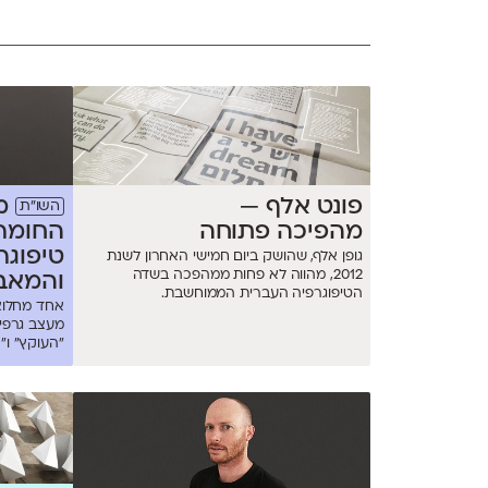
פונט אלף —
מ
השו״ת
מהפיכה פתוחה
החומרי
טיפוגר
גופן אלף, שהושק ביום חמישי האחרון לשנת
2012, מהווה לא פחות ממהפכה בשדה
והמאבק
הטיפוגרפיה העברית הממוחשבת.
דיו לק
אחד מחלוצ
מעצב גרפי 
"העוקץ" ו"ה