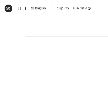
אזור אישי
צרו קשר
English
טים בפעולה
קטלוג להדפסה
טבלת השוואה
לראות עיצובים
לאלו שאוהבים לבחון
טבלה עם כל המאפיינים
פים שנעשו עם
פונטים על־גבי דף A4
של הפונטים שלנו זה
ונטים שלנו
לבן מולבן
לצד זה