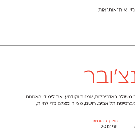
זין אות־אות־אות
חדש
חדש
יי
פלוני
קארמה
חדש
ט
פלוני יד
קדם סנס
פלוני מעוגל
קדם סריף
פונ
גל
פלוני צר
קרוואן
בואו 
מטרי
פעמון
שלוק
הפ
פריימריז
תעמולה
פרנק־רי
פרנק־רי צר
צ'ובר
משולב באדריכלות, אמנות וקולנוע. את לימודי האמנות
ברסיטת תל אביב. רושם, מצייר ומצלם כדי לחיות,
תאריך הצטרפות
יוני 2012