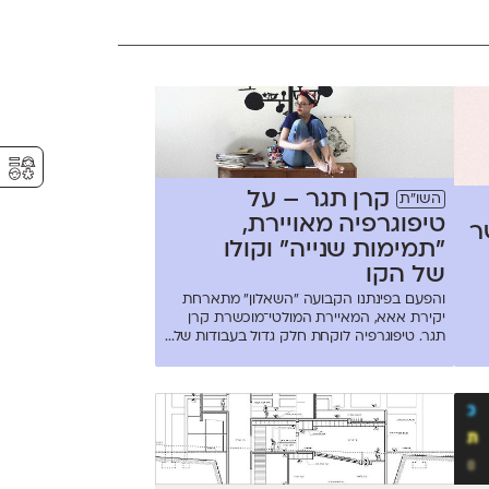
⚥︎
קרן תגר – על
השו״ת
טיפוגרפיה מאויירת,
ר
״תמימות שנייה״ וקולו
של הקו
והפעם בפינתנו הקבועה "השאלון" מתארחת
יקירת אאא, המאיירת המולטי־מוכשרת קרן
תגר. טיפוגרפיה לוקחת חלק גדול בעבודות של...