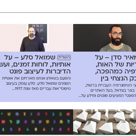
שמואל סלע – על
איר סדן – על
השו״ת
אותיות, לוחות זמנים, ועש
ות של האות,
הדיברות לעיצוב פונט
פיה כמהפכה,
 הנצחי בין
והפעם בשאלון אנחנו מארחים את אושיית
הגופנים שמואל סלע. סלע עוסק בעיצוב
וד
י הטיפוגרפיה העברית ברשת,
טיפוסי־אות עבריים מאז שנת 1977...
בוגר בצלאל, בעל האתרים
פונט" המציעים פונטים ומידע על...