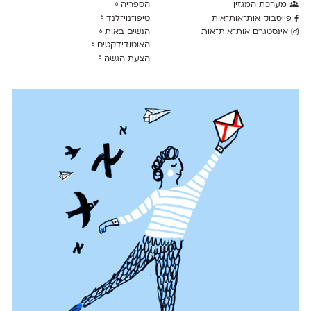
מערכת המגזין
הספריה
6
פייסבוק אות־אות־אות
טיפו־נוי־לנד
6
אינסטגרם אות־אות־אות
הנשים באות
6
האוטודידקטים
6
הצעת הגשה
5