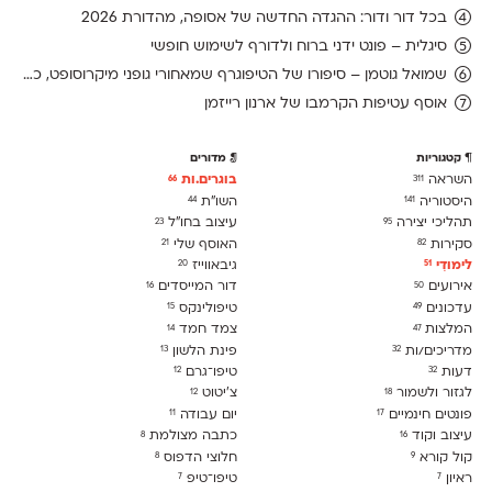
בכל דור ודור: ההגדה החדשה של אסופה, מהדורת 2026
סיגלית – פונט ידני ברוח ולדורף לשימוש חופשי
שמואל גוטמן – סיפורו של הטיפוגרף שמאחורי גופני מיקרוסופט, כפי שנחשף בארכיון של נינתו
אוסף עטיפות הקרמבו של ארנון רייזמן
קטגוריות
מדורים
השראה
בוגרים.ות
66
311
היסטוריה
השו״ת
44
141
תהליכי יצירה
עיצוב בחו"ל
23
95
סקירות
האוסף שלי
21
82
לימודִי
גיבאווייז
20
51
אירועים
דור המייסדים
16
50
עדכונים
טיפולינקס
15
49
המלצות
צמד חמד
14
47
מדריכים/ות
פינת הלשון
13
32
דעות
טיפו־גרם
12
32
לגזור ולשמור
צ׳יטוט
12
18
פונטים חינמיים
יום עבודה
11
17
עיצוב וקוד
כתבה מצולמת
8
16
קול קורא
חלוצי הדפוס
8
9
ראיון
טיפו־טיפ
7
7