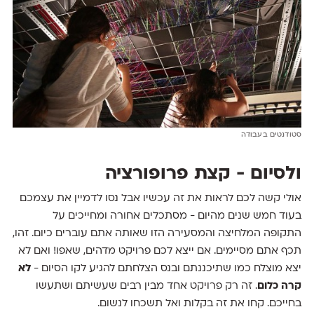
סטודנטים בעבודה
ולסיום - קצת פרופורציה
אולי קשה לכם לראות את זה עכשיו אבל נסו לדמיין את עצמכם
בעוד חמש שנים מהיום - מסתכלים אחורה ומחייכים על
התקופה המלחיצה והמסעירה הזו שאותה אתם עוברים כיום. זהו,
תכף אתם מסיימים. אם ייצא לכם פרויקט מדהים, שאפו! ואם לא
יצא מוצלח כמו שתיכננתם ובנס הצלחתם להגיע לקו הסיום -
לא
קרה כלום
. זה רק פרויקט אחד מבין רבים שעשיתם ושתעשו
בחייכם. קחו את זה בקלות ואל תשכחו לנשום.