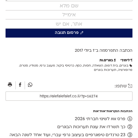
פרסום תגובה
הכתבה התפרסמה ב־1 ב
יולי 2017
לימודִי
בוגרים.ות
בוגרים
,
בית דפוס
,
השאלה
,
חסות
,
כסף
,
כרטיסי ביקור
,
מעצב גרפי
,
סטודיו
,
סטרס
,
פרופורציה
,
תערוכות בוגרים
שתפו:
הכתבות הנקראות־אות־אות
פרס אאא לשינוי חברתי 2026
כך תשרדו את עונת תערוכות הבוגרים
23 טרנדים טיפוגרפיים בעיצוב גרפי עברי, ועוד אחד לשנה הבאה