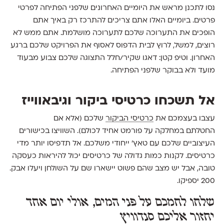
נסו לתכנן מראש את היומיים האחרונים שלפני הפתיחה לפרטי
פרטים. ביומיים האלו אתם צריכים להתרכז רק באיך אתם
הופכים את התערוכה שלכם לתערוכה מושלמת. אתם ממש לא
רוצים, למשל, לרוץ לבית הדפוס לאסוף את הפרויקט שלכם ברגע
האחרון. וטיפ קטן: דאגו שקיר/חלל התצוגה שלכם צבוע מבעוד
מועד ולא בבוקר שלפני הפתיחה.
אל תשכחו כרטיסי ביקור וגיבאווייז
עצבו בעצמכם את
כרטיסי הביקור
שלכם (אלא אם
החטלתם במחלקה על פורמט אחיד לכולם). השוויצו בכישורים
העיצוביים שלכם עם טאץ' ייחודי משלכם. אל תדפיסו יותר מדי
כרטיסים. לקנות כמות גדולה של כרטיסים יכול להיראות כעסקה
טובה, אבל יש מצב שהם פשוט יישארו שם על השולחן ויעלו אבק.
200 יספיקו.
שלחו לחמכם על פני המים, אולי יום אחד
יחזור אליכם סנדוויץ