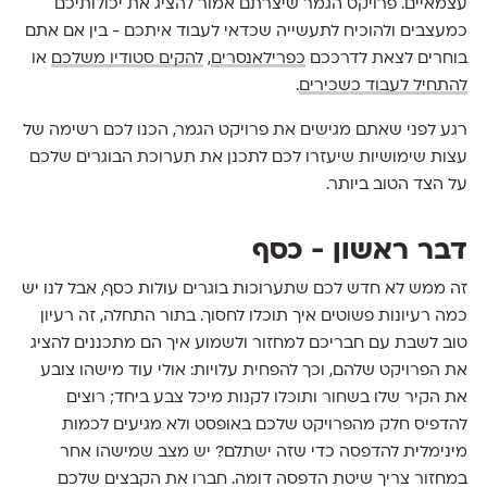
עצמאיים. פרויקט הגמר שיצרתם אמור להציג את יכולותיכם
כמעצבים ולהוכיח לתעשייה שכדאי לעבוד איתכם - בין אם אתם
בוחרים לצאת לדרככם
כפרילאנסרים
,
להקים סטודיו משלכם
או
להתחיל לעבוד כשכירים
.
רגע לפני שאתם מגישים את פרויקט הגמר, הכנו לכם רשימה של
עצות שימושיות שיעזרו לכם לתכנן את תערוכת הבוגרים שלכם
על הצד הטוב ביותר.
דבר ראשון - כסף
זה ממש לא חדש לכם שתערוכות בוגרים עולות כסף, אבל לנו יש
כמה רעיונות פשוטים איך תוכלו לחסוך. בתור התחלה, זה רעיון
טוב לשבת עם חבריכם למחזור ולשמוע איך הם מתכננים להציג
את הפרויקט שלהם, וכך להפחית עלויות: אולי עוד מישהו צובע
את הקיר שלו בשחור ותוכלו לקנות מיכל צבע ביחד; רוצים
להדפיס חלק מהפרויקט שלכם באופסט ולא מגיעים לכמות
מינימלית להדפסה כדי שזה ישתלם? יש מצב שמישהו אחר
במחזור צריך שיטת הדפסה דומה. חברו את הקבצים שלכם