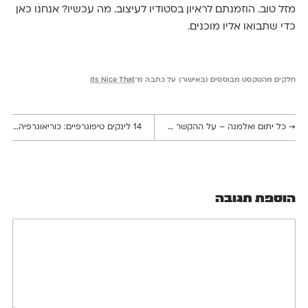
מזל טוב. הוזמנתם לראיון בסטודיו לעיצוב. מה עכשיו? אנחנו כאן
כדי שתבואו אליו מוכנים.
חלקים מהטקסט מבוססים (באישור) על כתבה מ־
Its Nice That
→
כל יתום ואלמנה – על ההקשר החברתי של תופעת היתומים והאלמנות הטיפגרפיים
14 לינקים טיפוגרפיים: כוריאוגרפיה, פאזלים והלוגו המועתק של טראמפ
הוספת תגובה