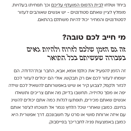
ביחד ושלחו
לבית הדפוס המועדף עליכם
וכך תפחיתו בעלויות.
מומלץ לציין שאתם סטודנטים - יש אנשים שאוהבים לעזור
לסטודנטים והמחיר יכול להיות משתלם בהתאם.
מי חייב לכם טובה?
זה גם הזמן שלכם לזרוח ולהיות גאים
בעבודה שעשיתם בכל התואר
זה הזמן להפעיל את כולם! אמא, אבא, החבר ובת־הדודה. הם
ישמחו לעזור לכם אם רק תבקשו. אולי הם יכולים לעזור לכם
לגזור ולקפל, לצבוע קיר או שיש באפשרותם להשאיל לכם שידה
יפה או מסך טלויזיה. תחשבו בדיוק מה אתם צריכים ותשאלו
אנשים שאתם מכירים, תופתעו לגלות כמה אתם יכולים להשיג
בחינם. כמובן שאחרי שכל הלחץ נגמר אל תשכחו לצ'פר אותם
עם איזה ארוחת סושי או סרט על חשבונכם. דרך אפשרית היא
כמובן באמצעות פניה לחבריכך בפייסבוק.