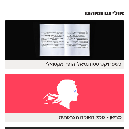
אולי גם תאהבו
כשפרויקט‭ ‬סטודנטיאלי‭ ‬הופך‭ ‬אקטואלי
מריאן - סמל האומה הצרפתית