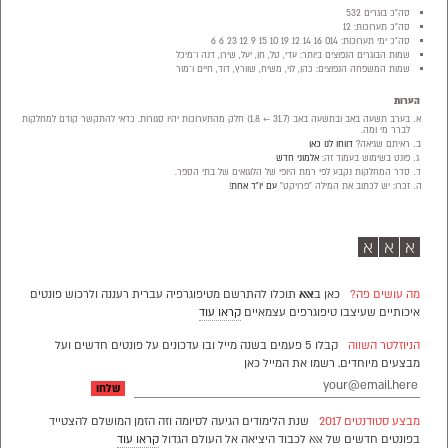
סה"כ בוגרים
532
סה"כ תערוכות: 12
סה"כ ימי תערוכות: 014 16 14 12 19 10 15 9 12 23 6 6
שמות הבוגרים הנפוצים ביותר: עדי, טל, חן, יעל, שירן, דנה ו־מיכל
שמות המשפחה הנפוצים: כהן, לוי, משיח, שוורץ, דוד, חיים ו־מור
הערות
בערב תשעה באב ובתשעה באב (31.7 ← 1.8) חלק מהתערוכות יהיו סגורות. כדאי להתקשר קודם למחלקות
לברר מי ומה.
ראיתם שגיאה?
דווחו לנו כאן
פונט בשימוש בעמוד זה:
אלמוני חדש
סדר המחלקות נקבע לפי רמת היופי של הלוגואים של בתי הספר.
זכרו: יש לכתוב את המילה ״פרויקט״
עם יו״ד אחת
!
א
א
א
מה עושים פה?
כאן ב
אאא
תוכלו להתרשם מטיפוגרפיה עברית רעננה ולרכוש פונטים
איכותיים שעיצבו טיפוגרפים עצמאיים
קראו עוד
הניוזלטר השווה
קבלו 5 פעמים בשנה מייל ובו עדכונים על פונטים חדשים ועל
מבצעים מיוחדים. רשמו את המייל כאן
מבצע סטודנטים 2017
שנת הלימודים הגיעה לסיומה וזה הזמן המושלם להצטייד
בפונטים חדשים של אאא לכבוד היציאה אל העולם הגדול
קראו עוד