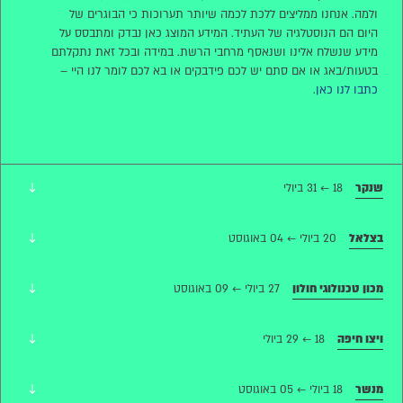
ולמה. אנחנו ממליצים ללכת לכמה שיותר תערוכות כי הבוגרים של
היום הם הנוסטלגיה של העתיד. המידע המוצג כאן נבדק ומתבסס על
מידע שנשלח אלינו ושנאסף מרחבי הרשת. במידה ובכל זאת נתקלתם
בטעות/באג או אם סתם יש לכם פידבקים או בא לכם לומר לנו היי –
כתבו לנו כאן
.
↓
שנקר
18 ← 31 ביולי
↓
בצלאל
20 ביולי ← 04 באוגוסט
↓
מכון טכנולוגי חולון
27 ביולי ← 09 באוגוסט
↓
ויצו חיפה
18 ← 29 ביולי
↓
מנשר
18 ביולי ← 05 באוגוסט