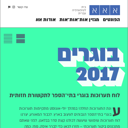
א
א
א
Δ
Θ
בית
צרו קשר
לטיפוגרפיה
עברית
הפונטים
מגזין אות־אות־אות
אודות אאא
בוגרים
2017
לוח תערוכות בוגרי בתי־הספר לתקשורת חזותית
ע
ונת התערוכות החלה! במהלך יולי-אוגוסט מתקיימות תערוכות
בוגרי בתי־הספר הגבוהים לעיצוב בארץ. לכבוד המאורע, יצרנו
לוח תערוכות שימושי שיעשה לכולנו קצת סדר בבלאגן. לפני שאתם
מתכננים ביקור תערוכתי – חזרו לכאן כדי לברר איפה, מתי, כמה