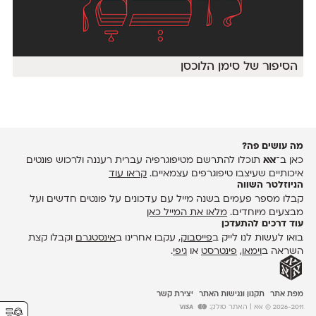
הסיפור של סימן הלוכסן
מה עושים פה?
כאן ב־
אאא
תוכלו להתרשם מטיפוגרפיה עברית רעננה ולרכוש פונטים
איכותיים שעיצבו טיפוגרפים עצמאיים.
קראו עוד
הניוזלטר השווה
קבלו מספר פעמים בשנה מייל עם עדכונים על פונטים חדשים ועל
מבצעים מיוחדים.
מלאו את המייל כאן
עוד דרכים להתעדכן
בואו לעשות לנו לייק ב
פייסבוק
, עקבו אחרינו ב
אינסטגרם
וקבלו קצת
השראה ב
וימאו
,
פינטרסט
או
גיפי
.
מפת אתר
תקנון ונגישות האתר
יצירת קשר
⚥︎
2026-2011 © אאא
| האתר סולק: