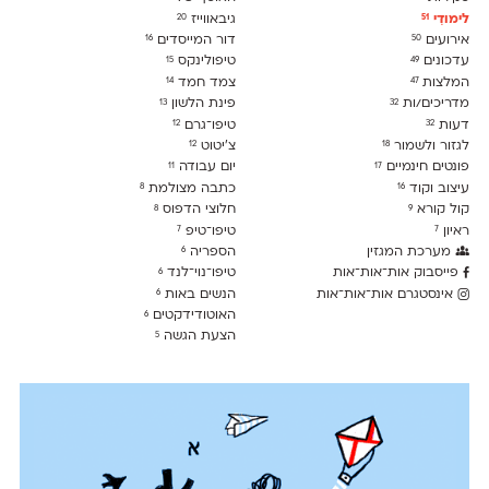
לימודִי
גיבאווייז
20
51
אירועים
דור המייסדים
16
50
עדכונים
טיפולינקס
15
49
המלצות
צמד חמד
14
47
מדריכים/ות
פינת הלשון
13
32
דעות
טיפו־גרם
12
32
לגזור ולשמור
צ׳יטוט
12
18
פונטים חינמיים
יום עבודה
11
17
עיצוב וקוד
כתבה מצולמת
8
16
קול קורא
חלוצי הדפוס
8
9
ראיון
טיפו־טיפ
7
7
מערכת המגזין
הספריה
6
פייסבוק אות־אות־אות
טיפו־נוי־לנד
6
אינסטגרם אות־אות־אות
הנשים באות
6
האוטודידקטים
6
הצעת הגשה
5