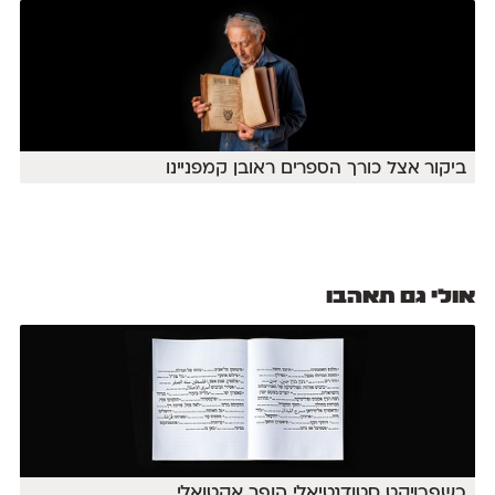
ביקור אצל כורך הספרים ראובן קמפניינו
אולי גם תאהבו
כשפרויקט‭ ‬סטודנטיאלי‭ ‬הופך‭ ‬אקטואלי