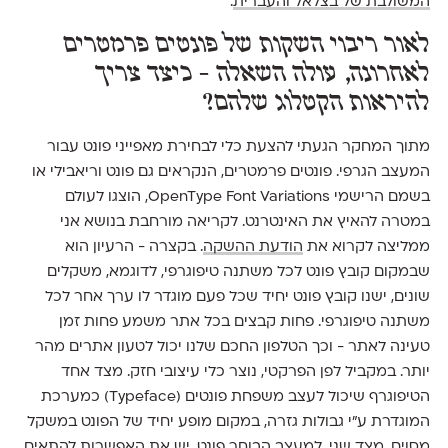
המשולבת של בצלאל והעברית
.
לאור ריבוי השקות של פונטים פרמטרים
לאחרונה, עולה השאלה - כיצד צריך
להיראות הקטלוג שלהם?
מתוך המחקר הגעתי להצעת כלי לבחירת מאפייני פונט עבור
המעצב הגרפי. פונטים פרמטרים, הנקראים גם פונט וריאבילי או
בשמם הרישמי OpenType Font Variations, הוצגו לעולם
במטרה להאיץ את האינטרנט. לקריאה מורחבת בנושא אני
ממליצה לקרוא את
הודעת ההשקה
. בקצרה - הרעיון הוא
שבמקום קובץ פונט לכל משתנה טיפוגרפי, לדוגמא, משקלים
שונים, ישנו קובץ פונט יחיד שכל פעם מוגדר לו ערך אחר לכל
משתנה טיפוגרפי. פחות קבצים בכל אתר משמע פחות זמן
טעינה לאתר - וכך הטלפון החכם שלנו יכול לטעון אתרים מהר
יותר. במקביל לפן הפרקטי, נוצר כלי עיצובי חזק. מצד אחד
הטיפוגרף שיכול לעצב משפחת פונטים (Typeface) כמערכת
המוגדרת ע״י גבולות גזרה, במקום מופע יחיד של הפונט במשקל
מסוים. מצד שני, למעצב הבוחר פונט, יש את האפשרות להתאים