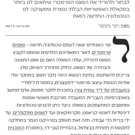
לבחור ולהוריד את הפונט הפרמטרי שיתאים לנו ביותר
בסקאלת האפשרויות הבלתי נגמרת שמעניקה לנו
הטכנולוגיה החדשה הזאת
מאת
רוני גינוסר
זמן קריאה:
3 דקות
ל
פני כשנתיים יצאה לעולם טכנולוגיה חדשה -
פונטים
פרמטרים
. לאור המאפיינים החדשים שנוספו לקובץ
הפונט להורדה, עולה השאלה האם גם אופן התצוגה
והבחירה של הפונט, כחלק מתהליך השיווק שלו,
צריכים להשתנות. בחינת הנושא היווה נדבך חשוב במחקר שלי
אודות הנגשת עיצוב פרמטרי למעצבים, במסגרת לימודיי
במעבדתו של ד"ר עמית צורן
בתוכנית לחקר ממשק אדם־מחשב
באוניברסיטה העברית. המעבדה מורכבת מאנשי אמנות
ומחשבים המתעסקים בשאלה כיצד ניתן להנגיש טכנולוגיות
דיגיטליות לאנשי קראפט, מקרמיקאים ועד
לשפים מולקולרים
, על
ידי בניית כלי עבודה. תזה זאת תשולב בפרוייקט הגמר במחלקה
לתקשורת חזותית בבצלאל, בהנחיית קובי לוי, במסגרת
התוכנית