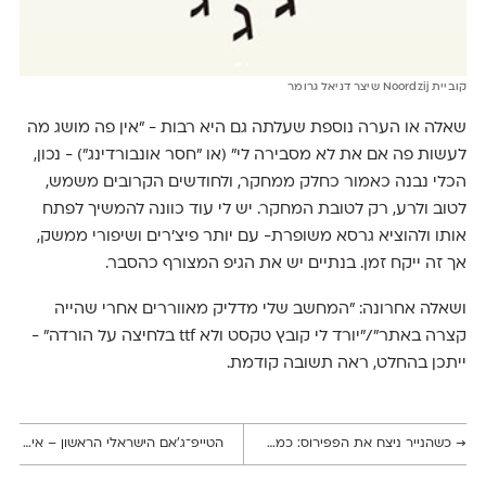
קוביית Noordzij שיצר דניאל גרומר
שאלה או הערה נוספת שעלתה גם היא רבות - ״אין פה מושג מה
לעשות פה אם את לא מסבירה לי״ (או ״חסר אונבורדינג״) - נכון,
הכלי נבנה כאמור כחלק ממחקר, ולחודשים הקרובים משמש,
לטוב ולרע, רק לטובת המחקר. יש לי עוד כוונה להמשיך לפתח
אותו ולהוציא גרסא משופרת- עם יותר פיצ׳רים ושיפורי ממשק,
אך זה ייקח זמן. בנתיים יש את הגיפ המצורף כהסבר.
ושאלה אחרונה: ״המחשב שלי מדליק מאווררים אחרי שהייה
קצרה באתר״/״יורד לי קובץ טקסט ולא ttf בלחיצה על הורדה״ -
ייתכן בהחלט, ראה תשובה קודמת.
→
כשהנייר ניצח את הפפירוס: כמה עובדות על המצאת ה־A4
הטייפ־ג'אם הישראלי הראשון – אירוע האקתון לעיצוב פונטים