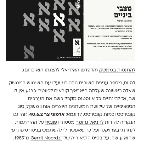
להתנסות בממשק
(הדפדפן האידיאלי להצגתו הוא כרום).
לסיום, מספר ענינים חשובים נוספים שעלו עם השימוש בממשק.
שאלה ראשונה שעלתה היא ״איך קוראים לפונט?״ כרגע אין לו
שם, אז לבינתיים כל אינסטנס מקבל כשם את הערכים
הספציפיים של שלושת המשתנים היוצרים אותו: משקל, סוג
קונטרסט וכמות קונטרסט. לדוגמא:
אלמוני צר 40.6.2
. זוהי גם
הנקודה להודות
לדניאל גרומר
מסטודיו
פונטף
על ההירתמות
לעזרתי בפרויקט, ועל כך שאפשר לי להשתמש בניסוי טיפוגרפי
שהוא עושה, על בסיס התיאוריה של
Gerrit Noordzij
מ־1985,