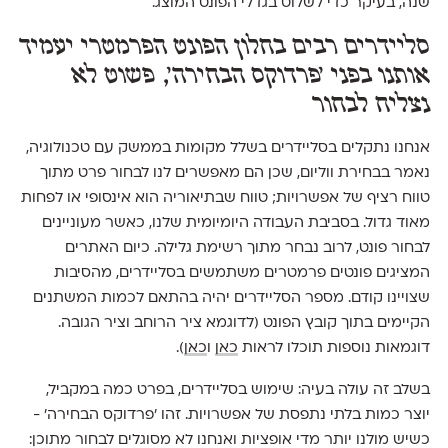
שנה, בעיקר כדי לשלוט בגדלי הפונט המוצג.
סליידרים רבים בחלון הפונט הפרמטרי יעמיד
אותנו בפני 'פרדוקס הבחירה', פשוט לא
נצליח לבחור
אנחנו נתקלים בסליידרים בשלל מקומות בממשק עם טכנולוגיה,
נאמר בבחירת ווליום, שכן הם מאפשרים לנו לבחור פרט מתוך
טווח רציף של אפשרויות; טווח שבתיאוריה הוא אינסופי או לפחות
מאוד גדול. בסביבת העבודה היומיומית שלנו, כאשר מעוניינים
לבחור פונט, לרוב נבחר מתוך רשימת גלילה. כיום האתרים
המציגים פונטים פרמטרים משתמשים בסליידרים, מהסיבות
שצויינו קודם. מספר הסליידרים יהיה בהתאם לכמות המשתנים
הקיימים בתוך קובץ הפונט (לדוגמא ציר הרוחב וציר הגובה.
דוגמאות נוספות תוכלו לראות
כאן
ו
כאן
).
בשלב זה עולה בעיה: שימוש בסליידרים, בפרט כמה במקביל,
יוצר כמות בלתי נתפסת של אפשרויות. זהו ׳פרדוקס הבחירה׳ -
כשיש מולנו יותר מדי אופציות ואנחנו לא מסוגלים לבחור מתוכן: