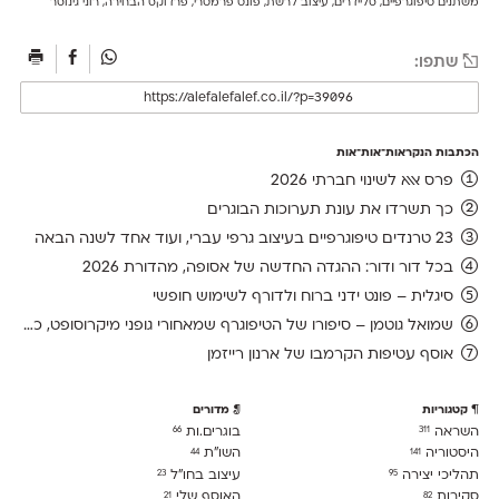
משתנים טיפוגרפיים
,
סליידרים
,
עיצוב לרשת
,
פונט פרמטרי
,
פרדוקס הבחירה
,
רוני גינוסר
שתפו:
הכתבות הנקראות־אות־אות
פרס אאא לשינוי חברתי 2026
כך תשרדו את עונת תערוכות הבוגרים
23 טרנדים טיפוגרפיים בעיצוב גרפי עברי, ועוד אחד לשנה הבאה
בכל דור ודור: ההגדה החדשה של אסופה, מהדורת 2026
סיגלית – פונט ידני ברוח ולדורף לשימוש חופשי
שמואל גוטמן – סיפורו של הטיפוגרף שמאחורי גופני מיקרוסופט, כפי שנחשף בארכיון של נינתו
אוסף עטיפות הקרמבו של ארנון רייזמן
קטגוריות
מדורים
השראה
בוגרים.ות
66
311
היסטוריה
השו״ת
44
141
תהליכי יצירה
עיצוב בחו"ל
23
95
סקירות
האוסף שלי
21
82