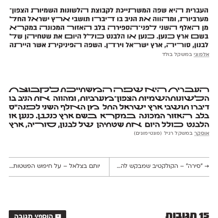
אלמוני
במשקל בולד
אוסקר
במשקל רגיל (פונטימונים)
→
"סירה״ – הקולקטיב שמבקש להוציא את חיפה מהתרדמת
יותם בצלאל – על חיפוש הפשטות, סקרנות אינסופית והעין שרואה מעבר לצורה
15 תגובות
הוסף/י תגובה