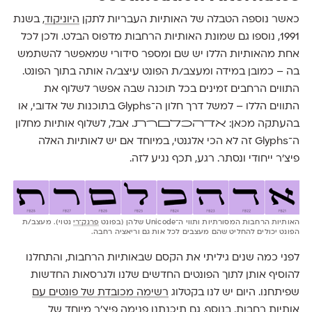
כאשר נוספה הטבלה של האותיות העבריות לתקן
היוניקוד
, בשנת
1991, נוספו גם שמונת האותיות הרחבות מדפוס הבלט. ולכן לכל
אחת מהאותיות הללו יש שם ומספר סידורי שמאפשר להשתמש
בה – כמובן במידה ומעצב/ת הפונט עיצב/ה אותה בתוך הפונט.
התווים הרחבים זמינים בכל תוכנה שבה אפשר לשלוף את
התווים הללו – למשל דרך חלון ה־Glyphs בתוכנות של אדובי, או
בהעתקה מכאן: ﬡﬢﬣﬤﬥﬦﬧﬨ. אבל, לשלוף אותיות מחלון
ה־Glyphs זה לא הכי אלגנטי, במיוחד אם יש לאותיות האלה
פיצ׳ר ייחודי ונסתר. רגע, תכף נגיע לזה.
האותיות הרחבות המסורתיות ותווי ה־Unicode שלהן (בפונט
פרנק־רי
נטוי). מעצב/ת
הפונט יכולים להחליט שהם מעצבים לכל אות גם וריאציה רחבה.
לפני כמה שנים גיליתי את הקסם שבאותיות הרחבות, והתחלנו
להוסיף אותן לתוך הפונטים החדשים שלנו ולגרסאות החדשות
שפיתחנו. היום יש לנו בקטלוג
רשימה מכובדת של פונטים עם
אותיות רחבות
. בנוסף, גם תיכנתנו פנימה פיצ׳ר מיוחד של