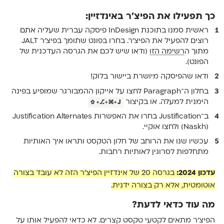
כך תפעילו את הפיצ׳ר באינדזיין:
ראשית סמנו בתוכנת InDesign פיסקה עברית שעליה אתם
רוצים להפעיל את הפיצ׳ר. בחרו בפונט שתומך בפיצ׳ר JALT
מתוך ה
רשימה הזו
(ודאו שיש לכם את הגרסה העדכנית של
הפונט).
ודאו שהפיסקה מיושרת ביישור בלוק!
בחלון ה־Paragraph לחצו על אייקון ההמבורגר שמופיע בפינה
הימנית למעלה. או בקיצור
⇧
+
⎇
+
⌘
+
J
ב־Justification בחרו את האפשרות Justification Alternates
(Naskh) ולחצו אוקיי.
עכשיו שנו את הרוחב של חלון הטקסט ותראו איך האותיות
מתחלפות לסרוגין לאותיות רחבות.
עדכון 2024:
בגרסה 20 של אינדזיין הפיצ׳ר הזה לא עובד בצורה
אוטומטית, אלא רק בצורה ידנית.
מה עוד כדאי לדעת?
הפיצ׳ר מתאים לקטעי טקסט קצרים. לא כדאי להפעיל אותו על