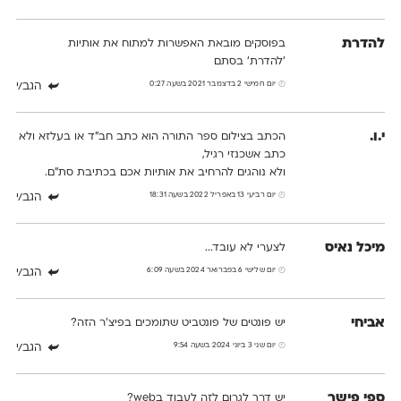
להדרת
בפוסקים מובאת האפשרות למתוח את אותיות
'להדרת' בסתם
יום חמישי 2 בדצמבר 2021 בשעה 0:27
הגב/י
י.ו.
הכתב בצילום ספר התורה הוא כתב חב"ד או בעלזא ולא
כתב אשכנזי רגיל,
ולא נוהגים להרחיב את אותיות אכם בכתיבת סת"ם.
יום רביעי 13 באפריל 2022 בשעה 18:31
הגב/י
מיכל נאיס
לצערי לא עובד...
יום שלישי 6 בפברואר 2024 בשעה 6:09
הגב/י
אביחי
יש פונטים של פונטביט שתומכים בפיצ'ר הזה?
יום שני 3 ביוני 2024 בשעה 9:54
הגב/י
ספי פישר
יש דרך לגרום לזה לעבוד בweb?