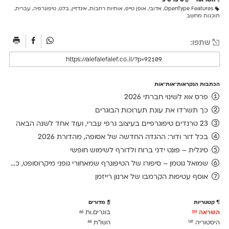
השראה
טיפו־טיפ
OpenType Features
,
אדובי
,
אופן טייפ
,
אותיות רחבות
,
אינדזיין
,
בלט
,
טיפוגרפיה
,
עברית
,
תוכנות מחשב
שתפו:
הכתבות הנקראות־אות־אות
פרס אאא לשינוי חברתי 2026
כך תשרדו את עונת תערוכות הבוגרים
23 טרנדים טיפוגרפיים בעיצוב גרפי עברי, ועוד אחד לשנה הבאה
בכל דור ודור: ההגדה החדשה של אסופה, מהדורת 2026
סיגלית – פונט ידני ברוח ולדורף לשימוש חופשי
שמואל גוטמן – סיפורו של הטיפוגרף שמאחורי גופני מיקרוסופט, כפי שנחשף בארכיון של נינתו
אוסף עטיפות הקרמבו של ארנון רייזמן
קטגוריות
מדורים
השראה
בוגרים.ות
66
311
היסטוריה
השו״ת
44
141