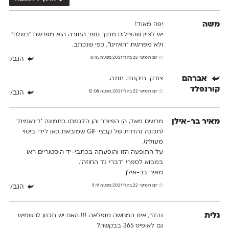
משה
יפה מאוד!
יש לציין שהצילום מתוך ספר התורה הוא מפרשת ״בשלח״
ולא מפרשת ״האזינו״, כפי שנכתב.
יום חמישי 22 ביולי 2021 בשעה 8:45
הגב/י
אברהם
צודק. תיקנתי. תודה.
קורנפלד
יום חמישי 22 ביולי 2021 בשעה 12:08
הגב/י
מאיר בר-אילן
מרשים מאד, הן הפיצ'ר והן הדגמתו בתמונה 'דינאמית'
(תכונה נהדרת של קבצי GIF שמובאת כאן לידי ביטוי
מעולה).
על התופעה הזו והופעתה בכתבי-יד היסטוריים ראו
במבוא לספרי 'דברי גד החוזה'.
מאיר בר-אילן
יום חמישי 22 ביולי 2021 בשעה 9:11
הגב/י
גלית
נהדר, איזו המחשה מופלאה !!! האם יש תכנון להשמיש
גם לאופיס 365 בבקשה?