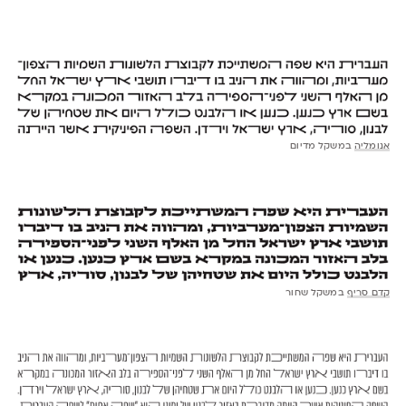
אנומליה
במשקל מדיום
קדם סריף
במשקל שחור