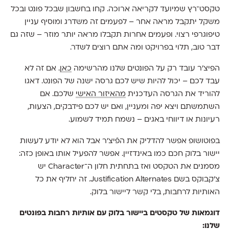
טקסט־רץ שמיועד לקריאה ארוכה. קחו בחשבון שבכל פונט ובכל
משקל יתקבל מראה אחר – לפעמים זה משדרג ומוסיף עניין
טיפוגרפי רצוי. ופעמים אחרות תקבלו מראה יותר מוזר – שזה גם
דבר טוב, תלוי בפרויקט ומה אתם רוצים לשדר.
הפיצ׳ר עובד רק על הפונטים שלנו מהרשימה
כאן
. אם זה לא
עבד לכם – יכול להיות שיש לכם גרסה ישנה של הפונט. דאגו
להוריד את הגרסה העדכנית
מהאיזור האישי
שלכם. אם
השתמשתם ויצא יפה ומעניין, ואם יש לכם פידבקים, הצעות,
רעיונות או דיווחי באגים – נשמח תמיד לשמוע.
בפוטושופ אפשר להדליק את הפֿיצ׳ר אבל הוא לא יודע לעשות
יישור בלוק חכם כמו באינדזיין. אפשר להפעיל אותו באופן כזה:
מסמנים את הטקסט ואז בתחתית חלון ה־Character יש
צ׳קבוקס בשם Justification Alternates. זה יחליף את כל
האותיות לרחבות, בלי קשר ליישור בלוק.
דוגמאות של טקסטים ביישור בלוק עם אותיות רחבות בפונטים
שלנו: