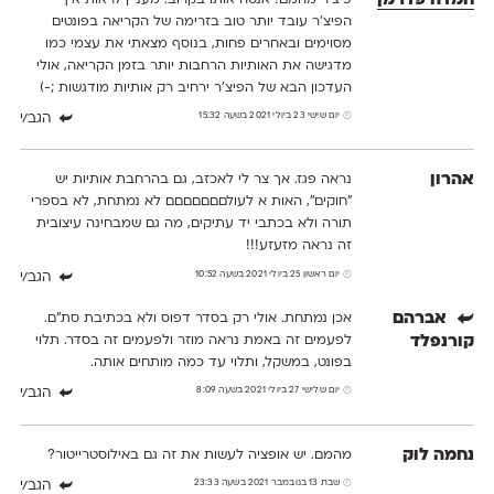
חמדה פדרמן
הפיצ'ר עובד יותר טוב בזרימה של הקריאה בפונטים
מסוימים ובאחרים פחות, בנוסף מצאתי את עצמי כמו
מדגישה את האותיות הרחבות יותר בזמן הקריאה, אולי
העדכון הבא של הפיצ'ר ירחיב רק אותיות מודגשות ;-)
יום שישי 23 ביולי 2021 בשעה 15:32
הגב/י
אהרון
נראה פגז. אך צר לי לאכזב, גם בהרחבת אותיות יש
"חוקים", האות א לעולםםםםםםם לא נמתחת, לא בספרי
תורה ולא בכתבי יד עתיקים, מה גם שמבחינה עיצובית
זה נראה מזעזע!!!
יום ראשון 25 ביולי 2021 בשעה 10:52
הגב/י
אברהם
אכן נמתחת. אולי רק בסדר דפוס ולא בכתיבת סת״ם.
קורנפלד
לפעמים זה באמת נראה מוזר ולפעמים זה בסדר. תלוי
בפונט, במשקל, ותלוי עד כמה מותחים אותה.
יום שלישי 27 ביולי 2021 בשעה 8:09
הגב/י
נחמה לוק
מהמם. יש אופציה לעשות את זה גם באילוסטרייטור?
שבת 13 בנובמבר 2021 בשעה 23:33
הגב/י