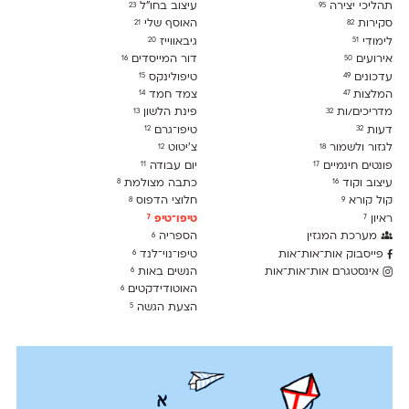
תהליכי יצירה
עיצוב בחו"ל
23
95
סקירות
האוסף שלי
21
82
לימודִי
גיבאווייז
20
51
אירועים
דור המייסדים
16
50
עדכונים
טיפולינקס
15
49
המלצות
צמד חמד
14
47
מדריכים/ות
פינת הלשון
13
32
דעות
טיפו־גרם
12
32
לגזור ולשמור
צ׳יטוט
12
18
פונטים חינמיים
יום עבודה
11
17
עיצוב וקוד
כתבה מצולמת
8
16
קול קורא
חלוצי הדפוס
8
9
ראיון
טיפו־טיפ
7
7
מערכת המגזין
הספריה
6
פייסבוק אות־אות־אות
טיפו־נוי־לנד
6
אינסטגרם אות־אות־אות
הנשים באות
6
האוטודידקטים
6
הצעת הגשה
5