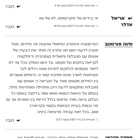
יום חמישי 22 ביולי 2021 בשעה 9:16
הגב/י
אריאל
זה בידיים של מיקרוסופט, לא של אאא
אדלר
יום חמישי 22 ביולי 2021 בשעה 10:10
הגב/י
מינה פורטנוב
הפרזנטציה והפתרון הוויזואלי שהצגת פה מדהים. מאד
מעניין לדעת האם סוג פתרון זה פותר את הבעיה של
אנשים עם מגובלות וויזואלית קוגנטיבית ודיסלקציה
לקריאת בלוקים של טקסט. עד היום הומלץ בכל פה לא
ליישר טקסטים לבלוקים למרות שאנו רגילים לכך
מעיתונות לאורך שנים מסיבת קושי זו. הרווחים שנוצרים
בין המילים מקשים מאד על הקריאה כי אנשים עם
מוגבלות מתקשים לדעת היכן מתחילה ומסתיימת מילה.
בעולם של נגישות הנושא ממש שווה בדיקה! בנוסף כל
הבלוק נראה מאד מרשים בגלל הריווח בין השורות אך גם
פה נכנסת בעיית הנגישות בקושי בקריאה:)
ושוב, בכל זאת עבודה מרשימה ביותר.
יום שישי 23 ביולי 2021 בשעה 8:23
הגב/י
פיצ'ר מהמם! אנסה אותו בקרוב. מעניין לראות איך