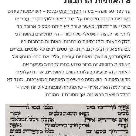
8 האותיות הרחבות
עד לפני 50 שנה – בעידן
הסְדָר דפוס
(בֶּלֶט) – השתמשו לעיתים
באותיות רחבות חלופיות על־מנת ליצור בלוקי טקסט עבריים
בעלי יישור ״בלוק״. כאשר שורה לא היתה מספיק ארוכה כדי
להתיישר לקצה השמאלי של הטור – היו מחליפים באופן ידני
חלק מהאותיות לגרסאות מורחבות. האותיות הרחבות היו
קבועות:
א
,
ד
,
ה
,
כ
,
ל
,
ם
,
ר
,
ת. וכך סטים רבים של פונטים עבריים
לטקסט־רץ, שנוצקו מאותיות עופרת, כללו את הסט הנוסף של
האותיות רחבות. זה ברור מדוע בחרו להרחיב בעיקר את
האותיות הריבועיות בעלות הקווים האופקיים, אך זו תעלומה
מדוע האות ב׳ הושמטה מרשימת האותיות המוארכות. ומנגד לא
ברור למה האות אל״ף – שהמתיחה פוגמת באיכויות שלה –
בכלל נמצאת ברשימה. אך מסורת זו מסורת.