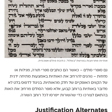
אותיות מתרחבות בפרשת ״בשלח״. כתיבת סת״ם אשכנזית.
גם סופרי סת״ם – כאשר הם כותבים ספרי תורה, מגילות או
מזוזות – נוהגים להרחיב את האותיות באמצעות מתיחה ידנית
של הקווים האופקיים של חלק מהאותיות. בניגוד לדפוס בלט לא
מדובר באותיות ברוחב קבוע, אלא סופר הסת״ם מרחיב את האות
בהתאם לצורכו כדי שהשורות ייפרסו לכל רוחב השורה.
Justification Alternates