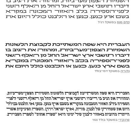
קדם סנס
במשקל רגיל
גלוריה
במשקל דמי־בולד
פרנק־רי
במשקל בולד נטוי