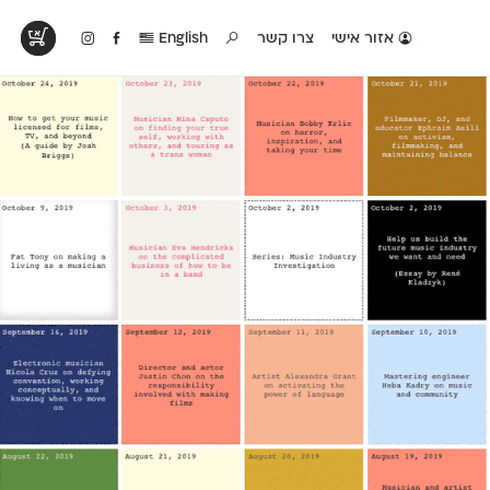
אזור אישי
צרו קשר
English
טים בפעולה
קטלוג להדפסה
טבלת השוואה
לראות עיצובים
לאלו שאוהבים לבחון
טבלה עם כל המאפיינים
פים שנעשו עם
פונטים על־גבי דף A4
של הפונטים שלנו זה
ונטים שלנו
לבן מולבן
לצד זה