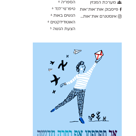
הספריה
מערכת המגזין
6
טיפו־נוי־לנד
6
פייסבוק אות־אות־אות
הנשים באות
6
אינסטגרם אות־אות־אות
האוטודידקטים
6
הצעת הגשה
5
אל תפספסו אף כתבה חדשה