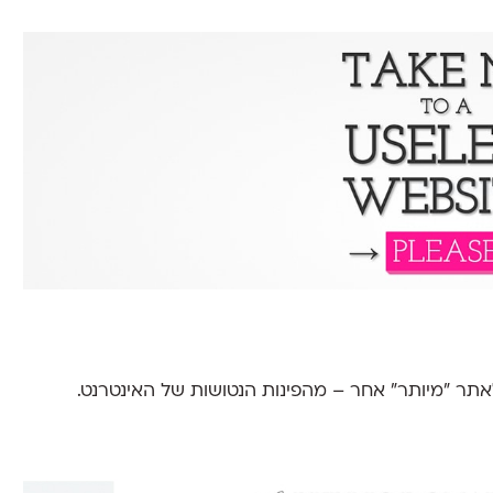
תר ״מיותר״ אחר – מהפינות הנטושות של האינטרנט.