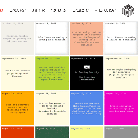
אות
אות
אות
אות
אות
הפונטים
עיצובים
שימושי
אודות
האנשים
מג
אות
אוונטה
אמביוולנטי קומפרסט
מוגרבי דיספל
אטלס
אמביוולנטי רחב
מוגרבי טקס
אינדקס
אנומליה
מכמורת
אינדקס מונו
אסימון דו־לשוני
מכמורת מעו
אלמוני
אפק
מקומי
אלמוני צר
בר־לב
נוילנד
אמביוולנטי נורמל
גלוריה
סטנגה
אמביוולנטי צר
לוי
סינופסיס