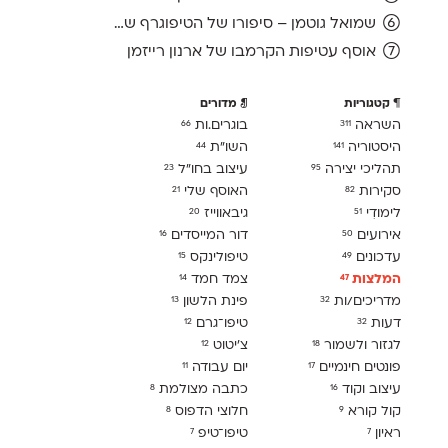
שמואל גוטמן – סיפורו של הטיפוגרף שמאחורי גופני מיקרוסופט, כפי שנחשף בארכיון של נינתו
אוסף עטיפות הקרמבו של ארנון רייזמן
קטגוריות
מדורים
השראה
בוגרים.ות
66
311
היסטוריה
השו״ת
44
141
תהליכי יצירה
עיצוב בחו"ל
23
95
סקירות
האוסף שלי
21
82
לימודִי
גיבאווייז
20
51
אירועים
דור המייסדים
16
50
עדכונים
טיפולינקס
15
49
המלצות
צמד חמד
14
47
מדריכים/ות
פינת הלשון
13
32
דעות
טיפו־גרם
12
32
לגזור ולשמור
צ׳יטוט
12
18
פונטים חינמיים
יום עבודה
11
17
עיצוב וקוד
כתבה מצולמת
8
16
קול קורא
חלוצי הדפוס
8
9
ראיון
טיפו־טיפ
7
7