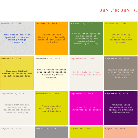
זין אות־אות־אות
חדש
חדש
יי
פלוני
קארמה
חדש
ט
פלוני יד
קדם סנס
פלוני מעוגל
קדם סריף
פונ
גל
פלוני צר
קרוואן
בואו 
מטרי
פעמון
שלוק
הפ
פריימריז
תעמולה
פרנק־רי
פרנק־רי צר