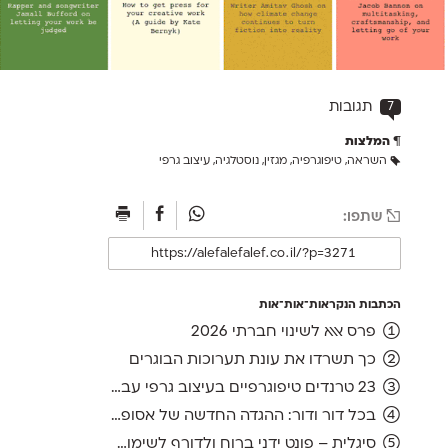
7
תגובות
המלצות
השראה
,
טיפוגרפיה
,
מגזין
,
נוסטלגיה
,
עיצוב גרפי
שתפו:
הכתבות הנקראות־אות־אות
פרס אאא לשינוי חברתי 2026
כך תשרדו את עונת תערוכות הבוגרים
23 טרנדים טיפוגרפיים בעיצוב גרפי עברי, ועוד אחד לשנה הבאה
בכל דור ודור: ההגדה החדשה של אסופה, מהדורת 2026
סיגלית – פונט ידני ברוח ולדורף לשימוש חופשי